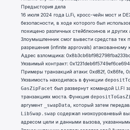
cha
Предыстория дела
Phalcon Explorer
16 июля 2024 года
Li.Fi
, кросс-чейн мост и D
Visualize, simulate, and debug on-
Cr
chain transactions with an intuitive
безопасности, в ходе которого был использ
Add
interface.
scr
похищено различных стейблкоинов и других 
Злоумышленник смог вывести средства тех 
разрешения (infinite approvals) атакованному 
Адрес взломщика:
0x8b3cb6bf982798fba233b
Уязвимый контракт:
0x1231deb6f5749ef6ce694
Примеры транзакций атаки:
0xd82f
,
0x86fe
,
0
Уязвимость находилась в
функции
depositT
был развернут командой LI.FI з
GasZipFacet
транзакциях моста. Функция
depositToGasZ
аргумент
, который затем переда
_swapData
содержал низкоуровневый выз
LibSwap.swap
адресом цели и данными вызова, указанным