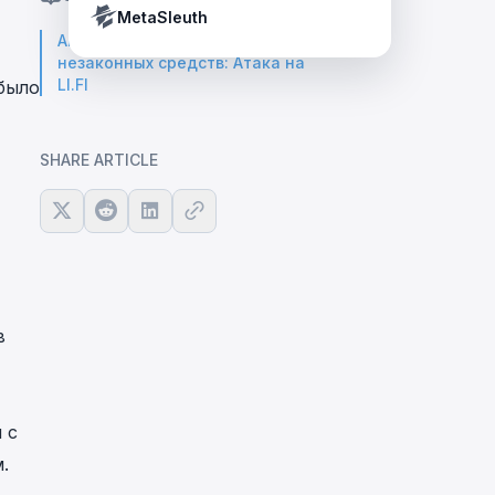
Crypto Payment Compliance Handbook
Tether’s blacklist in real time.
MetaSleuth
Анализ случая перемещения
незаконных средств: Атака на
LI.FI
 было
SHARE ARTICLE
в
 с
.