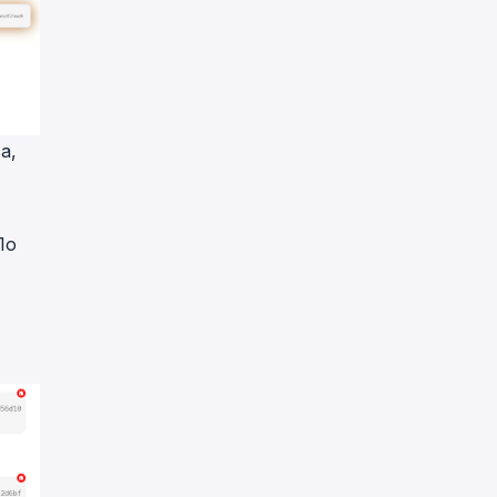
а,
По