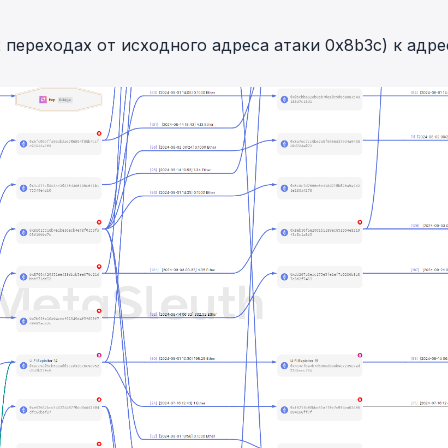
 2 переходах от исходного адреса атаки
0x8b3c
) к адр