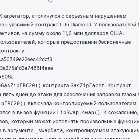
in investigations.
EX-агрегатор, столкнулся с серьезным нарушением
ypto AML API
ован уязвимый
ress labels, risk scoring, and
контракт Li.Fi Diamond
. У пользователей
eening APIs for crypto compliance.
активов на сумму около 11,6 млн долларов США.
пользователей, которые предоставили бесконечные
контракту.
ca56749e22eec42dcf3
3a275a1d3e7486f4eae
x606a
контракта
. Контракт
oGasZipERC20()
GasZipFacet
а пять дней до атаки для обеспечения заправки газом 
включала контролируемый пользователем
ipERC20()
вался в вызов функции
. К сожалению,
LibSwap.swap()
ов, который может исполнять произвольные функции
и в аргументе
, контролируемом атакующим
_swapData