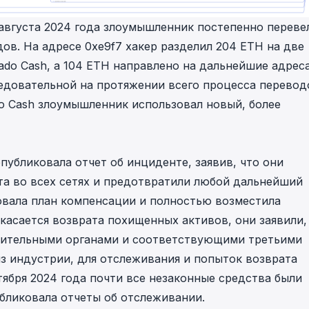
6 августа 2024 года злоумышленник постепенно переве
одов. На адресе
0xe9f7
хакер разделил 204 ETH на две
ado Cash, а 104 ETH направлено на дальнейшие адрес
едовательной на протяжении всего процесса перевод
o Cash злоумышленник использовал новый, более
 опубликовала
отчет об инциденте
, заявив, что они
а во всех сетях и предотвратили любой дальнейший
овала план компенсации и полностью возместила
касается возврата похищенных активов, они заявили,
нительными органами и соответствующими третьими
з индустрии, для отслеживания и попыток возврата
ября 2024 года почти все незаконные средства были
публиковала отчеты об отслеживании.