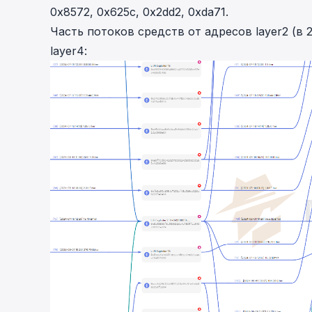
0x8572
,
0x625c
,
0x2dd2
,
0xda71
.
Часть потоков средств от адресов layer2 (в
layer4: