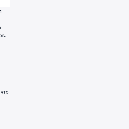
л
а
ов.
 что