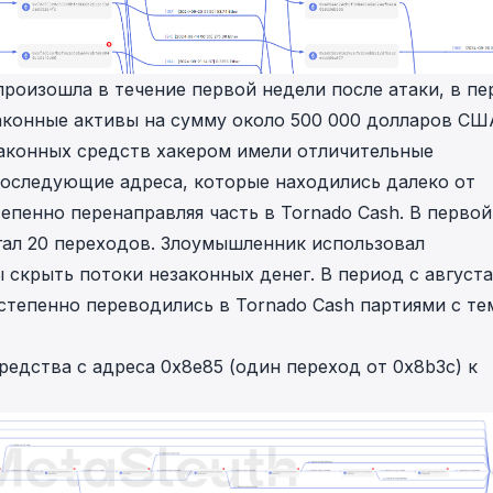
роизошла в течение первой недели после атаки, в пе
законные активы на сумму около 500 000 долларов СШ
аконных средств хакером имели отличительные
последующие адреса, которые находились далеко от
тепенно перенаправляя часть в Tornado Cash. В первой
гал
20 переходов
. Злоумышленник использовал
 скрыть потоки незаконных денег. В период с августа
степенно переводились в Tornado Cash партиями с те
редства с адреса
0x8e85
(один переход от
0x8b3c
) к