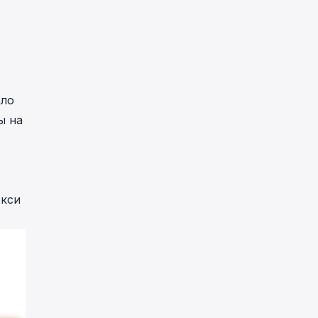
оло
ы на
окси