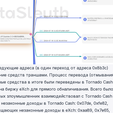
едующие адреса (в один переход от адреса
0x8b3c
)
ие средств траншами. Процесс перевода (отмывания
ные средства в итоге были переведены в
Tornado Cash
 на биржу
eXch
для прямого обналичивания. Всего был
рых злоумышленник взаимодействовал с
Tornado Cash
незаконные доходы в Tornado Cash:
0x07de
,
0xfe82
,
ещающих незаконные доходы в eXch:
0xaa89
,
0x7e65
,