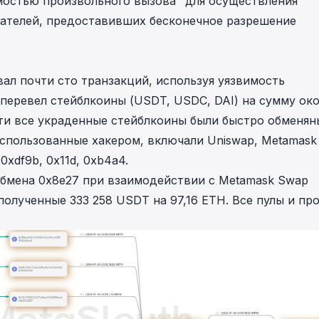
мостью произвольного вызова" для осуществления
ателей, предоставивших бесконечное разрешение
вал почти сто
транзакций
, используя уязвимость
 перевел стейблкоины (USDT, USDC, DAI) на сумму ок
чти все украденные стейблкоины были быстро обменян
использованные хакером, включали Uniswap, Metamask
:
0xdf9b
,
0x11d
,
0xb4a4
.
обмена
0x8e27
при взаимодействии с
Metamask Swap
олученные 333 258 USDT на 97,16 ETH. Все пулы и пр