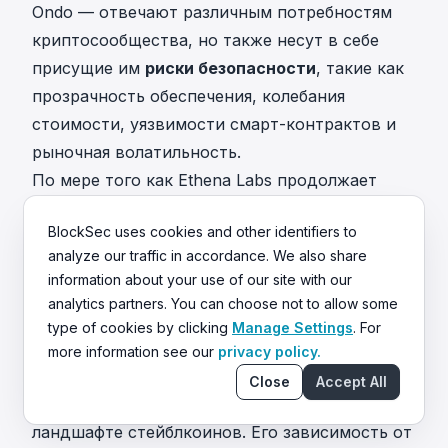
Ondo — отвечают различным потребностям
криптосообщества, но также несут в себе
присущие им
риски безопасности
, такие как
прозрачность обеспечения, колебания
стоимости, уязвимости смарт-контрактов и
рыночная волатильность.
По мере того как Ethena Labs продолжает
совершенствоваться и внедрять инновации в
BlockSec uses cookies and other identifiers to
USDe, возникает критический вопрос: сможет
analyze our traffic in accordance. We also share
ли USDe преодолеть рыночную
information about your use of our site with our
волатильность, не повторив крах Luna?
analytics partners. You can choose not to allow some
Криптосообщество пристально наблюдает за
type of cookies by clicking
Manage Settings
. For
тем, сможет ли USDe поддерживать
more information see our
privacy policy.
стабильность и, возможно, занять
Close
Accept All
лидирующую роль в конкурентном
ландшафте стейблкоинов. Его зависимость от