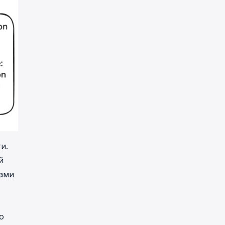
и.
й
гами
.
о