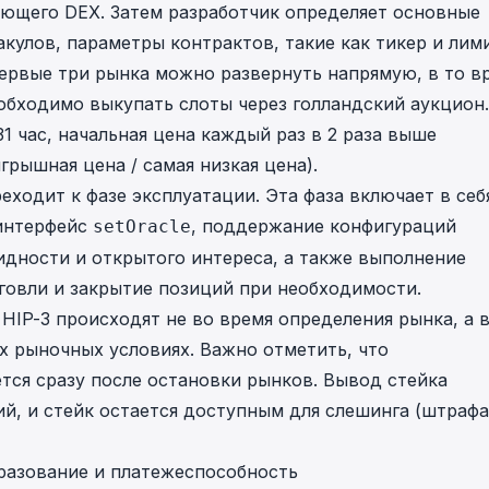
ющего DEX. Затем разработчик определяет основные
кулов, параметры контрактов, такие как тикер и лим
Первые три рынка можно развернуть напрямую, в то в
обходимо выкупать слоты через голландский аукцион.
1 час, начальная цена каждый раз в 2 раза выше
рышная цена / самая низкая цена).
еходит к фазе эксплуатации. Эта фаза включает в себ
 интерфейс
, поддержание конфигураций
setOracle
идности и открытого интереса, а также выполнение
рговли и закрытие позиций при необходимости.
HIP-3 происходят не во время определения рынка, а 
х рыночных условиях. Важно отметить, что
тся сразу после остановки рынков. Вывод стейка
й, и стейк остается доступным для слешинга (штрафа
бразование и платежеспособность