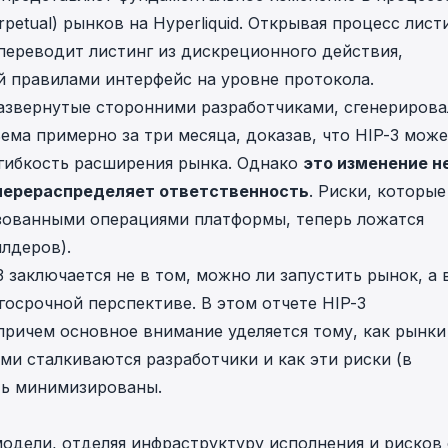
in investigations.
etual) рынков на Hyperliquid. Открывая процесс лист
 переводит листинг из дискреционного действия,
ypto AML API
 правилами интерфейс на уровне протокола.
ress labels, risk scoring, and
eening APIs for crypto compliance.
развернутые сторонними разработчиками, сгенерирова
ема примерно за три месяца, доказав, что HIP-3 мож
гибкость расширения рынка. Однако
это изменение н
 перераспределяет ответственность
. Риски, которые
изованными операциями платформы, теперь ложатся
лдеров).
 заключается не в том, можно ли запустить рынок, а 
госрочной перспективе. В этом отчете HIP-3
 причем основное внимание уделяется тому, как рынки
ми сталкиваются разработчики и как эти риски (в
ыть минимизированы.
 модели, отделяя инфраструктуру исполнения и рисков