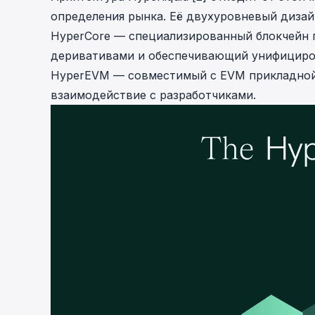
определения рынка. Её двухуровневый дизайн
HyperCore — специализированный блокчейн п
деривативами и обеспечивающий унифициров
HyperEVM — совместимый с EVM прикладной 
взаимодействие с разработчиками.