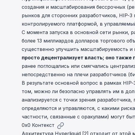
cha
создания и масштабирования бессрочных (perp
Phalcon Explorer
рынков для сторонних разработчиков, HIP-3
Visualize, simulate, and debug on-
Cr
chain transactions with an intuitive
контролируемого платформой, в управляемый
Add
interface.
scr
С момента запуска в основной сети рынки, 
более 13 миллиардов долларов торгового объ
существенно улучшить масштабируемость и 
просто децентрализует власть; оно также
ранее поглощались или смягчались централ
непосредственно на плечи разработчиков (би
В результате основной вопрос в рамках HIP-3
том, можно ли безопасно управлять им в дол
анализируется с точки зрения разработчика,
определяются и управляются, с какими риска
частности, связанные с оракулами) могут б
0x0 Контекст
Архитектура Hyperliquid [2] отходит от этой