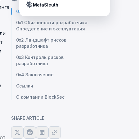
Crypto Payment Compliance Handbook
Tether’s blacklist in real time.
MetaSleuth
инга
0x0 Контекст
0x1 Обязанности разработчика:
Определение и эксплуатация
ли
0x2 Ландшафт рисков
ет
разработчика
е
0x3 Контроль рисков
разработчика
0x4 Заключение
в
Ссылки
О компании BlockSec
SHARE ARTICLE
 от