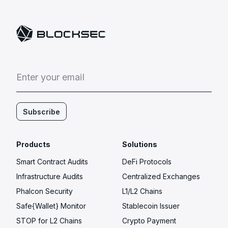
E
n
t
e
r
y
o
u
r
e
m
a
i
l
Subscribe
Products
Solutions
Smart Contract Audits
DeFi Protocols
Infrastructure Audits
Centralized Exchanges
Phalcon Security
L1/L2 Chains
Safe{Wallet} Monitor
Stablecoin Issuer
STOP for L2 Chains
Crypto Payment