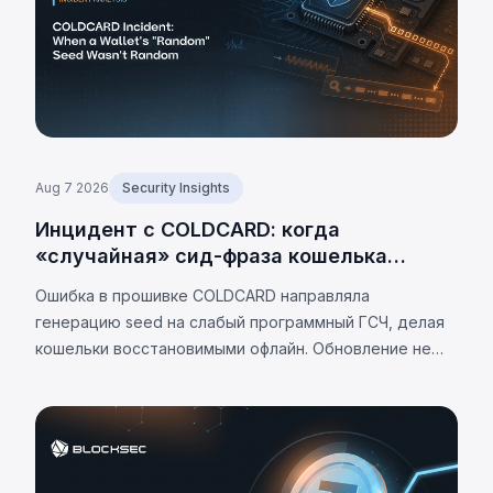
Aug 7 2026
Security Insights
Инцидент с COLDCARD: когда
«случайная» сид-фраза кошелька
оказалась не случайной
Ошибка в прошивке COLDCARD направляла
генерацию seed на слабый программный ГСЧ, делая
кошельки восстановимыми офлайн. Обновление не
устраняет проблему. К 7 августа 2026 г.
подтверждённые потери — 1 405 BTC (~$91 млн),
оценки до 2 055 BTC.