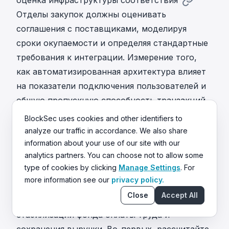
Отделы закупок должны оценивать
соглашения с поставщиками, моделируя
сроки окупаемости и определяя стандартные
требования к интеграции. Измерение того,
как автоматизированная архитектура влияет
на показатели подключения пользователей и
общую пропускную способность транзакций,
остаётся необходимым для расчёта
BlockSec uses cookies and other identifiers to
долгосрочного ROI программного
analyze our traffic in accordance. We also share
обеспечения.
information about your use of our site with our
analytics partners. You can choose not to allow some
Как рассчитать срок окупаемости стороннего
type of cookies by clicking
Manage Settings
. For
программного обеспечения соответствия?
more information see our
privacy policy.
Определение срока окупаемости включает
Close
Accept All
оценку избегания инженерных затрат,
стабилизации фонда оплаты труда и
сохранения выручки. Во-первых, рассчитайте