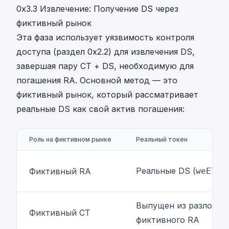
0x3.3 Извлечение: Получение DS через
фиктивный рынок
Эта фаза использует уязвимость контроля
доступа (раздел 0x2.2) для извлечения DS,
завершая пару CT + DS, необходимую для
погашения RA. Основной метод — это
фиктивный рынок, который рассматривает
реальные DS как свой актив погашения:
Роль на фиктивном рынке
Реальный токен
Реальные DS (
Фиктивный RA
weETH8
Выпущен из разложен
Фиктивный CT
фиктивного RA