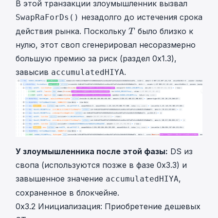
В
этой транзакции
злоумышленник вызвал
незадолго до истечения срока
SwapRaForDs()
T
действия рынка. Поскольку
было близко к
T
T
нулю, этот своп сгенерировал несоразмерно
большую премию за риск (раздел 0x1.3),
завысив
.
accumulatedHIYA
У злоумышленника после этой фазы:
DS из
свопа (используются позже в фазе 0x3.3) и
завышенное значение
,
accumulatedHIYA
сохраненное в блокчейне.
0x3.2 Инициализация: Приобретение дешевых