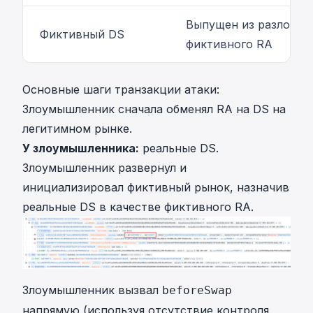
Выпущен из разложен
Фиктивный DS
фиктивного RA
Основные шаги
транзакции атаки
:
Злоумышленник сначала обменял RA на DS на
легитимном рынке.
У злоумышленника:
реальные DS.
Злоумышленник развернул и
инициализировал фиктивный рынок, назначив
реальные DS в качестве фиктивного RA.
Злоумышленник вызвал
beforeSwap
напрямую (используя отсутствие контроля