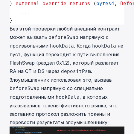
) 
external
 override
 returns
 (
bytes4
, 
Befo
    ...
}
Без этой проверки любой внешний контракт
может вызвать
напрямую с
beforeSwap
произвольными
. Когда
не
hookData
hookData
пуст, функция переходит к пути выполнения
FlashSwap (раздел 0x1.2), который разлагает
RA на CT и DS через
.
depositPsm
Злоумышленник использовал это, вызвав
напрямую со специально
beforeSwap
подготовленными
, в которых
hookData
указывались токены фиктивного рынка, что
заставило протокол разложить токены и
перевести результаты злоумышленнику.