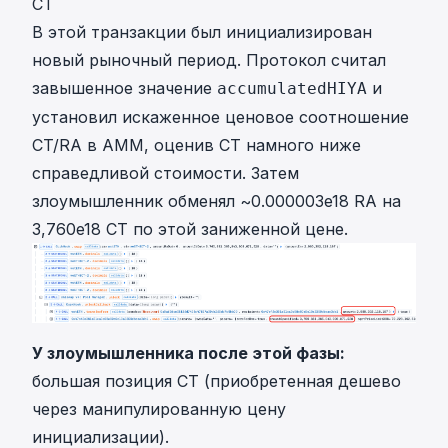
CT
В
этой транзакции
был инициализирован
новый рыночный период. Протокол считал
завышенное значение
и
accumulatedHIYA
установил искаженное ценовое соотношение
CT/RA в AMM, оценив CT намного ниже
справедливой стоимости. Затем
злоумышленник обменял ~0.000003e18 RA на
3,760e18 CT по этой заниженной цене.
У злоумышленника после этой фазы:
большая позиция CT (приобретенная дешево
через манипулированную цену
инициализации).