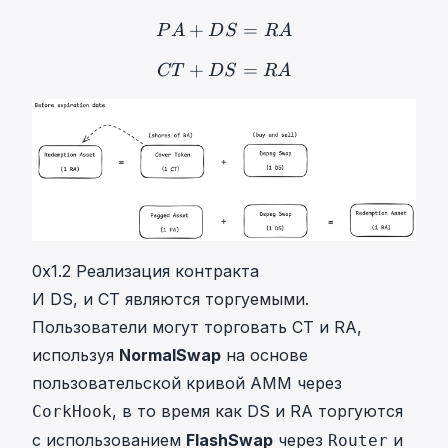
+
P
A
=
+
D
S
=
R
A
PA + DS = 
P
A
D
S
R
A
+
C
T
=
+
D
S
=
R
A
CT + DS = 
CT
D
S
R
A
0x1.2 Реализация контракта
И DS, и CT являются торгуемыми.
Пользователи могут торговать CT и RA,
используя
NormalSwap
на основе
пользовательской кривой AMM через
, в то время как DS и RA торгуются
CorkHook
с использованием
FlashSwap
через
и
Router