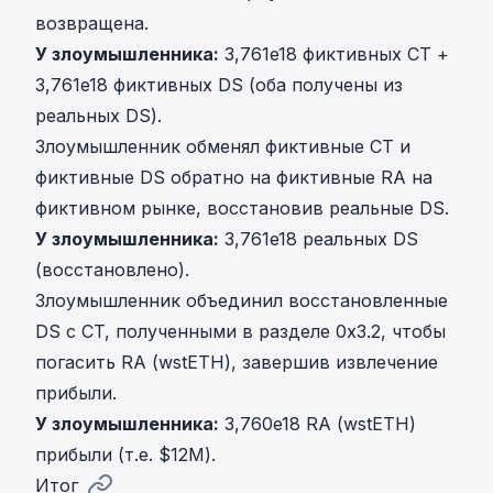
возвращена.
У злоумышленника:
3,761e18 фиктивных CT +
3,761e18 фиктивных DS (оба получены из
реальных DS).
Злоумышленник обменял фиктивные CT и
фиктивные DS обратно на фиктивные RA на
фиктивном рынке, восстановив реальные DS.
У злоумышленника:
3,761e18 реальных DS
(восстановлено).
Злоумышленник объединил восстановленные
DS с CT, полученными в разделе 0x3.2, чтобы
погасить RA (wstETH), завершив извлечение
прибыли.
У злоумышленника:
3,760e18 RA (wstETH)
прибыли (т.е. $12M).
Итог