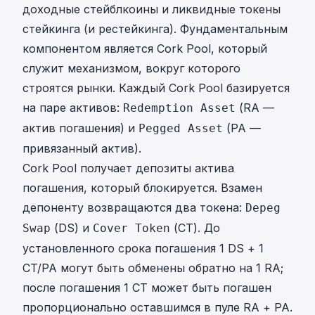
доходные стейблкоины и ликвидные токены
стейкинга (и рестейкинга). Фундаментальным
компонентом является Cork Pool, который
служит механизмом, вокруг которого
строятся рынки. Каждый Cork Pool базируется
на паре активов:
(RA —
Redemption Asset
актив погашения) и
(PA —
Pegged Asset
привязанный актив).
Cork Pool получает депозиты актива
погашения, который блокируется. Взамен
депоненту возвращаются два токена:
Depeg
(DS) и
(CT). До
Swap
Cover Token
установленного срока погашения 1 DS + 1
CT/PA могут быть обменены обратно на 1 RA;
после погашения 1 CT может быть погашен
пропорционально оставшимся в пуле RA + PA.