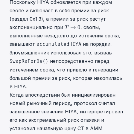
Поскольку HIYA обновляется при каждом
свопе и включает в себя премии за риск
(раздел 0x1.3), а премии за риск растут
T
→
0
экспоненциально при
, свопы,
T
→
выполненные незадолго до истечения срока,
0
завышают
на порядки.
accumulatedHIYA
T
Злоумышленник использовал это, вызвав
\
t
непосредственно перед
SwapRaForDs()
o
истечением срока, что привело к генерации
0
большой премии за риск, которая накопилась
в HIYA.
Когда впоследствии был инициализирован
новый рыночный период, протокол считал
завышенное значение HIYA, интерпретировал
его как экстремальный риск отвязки и
установил начальную цену CT в AMM