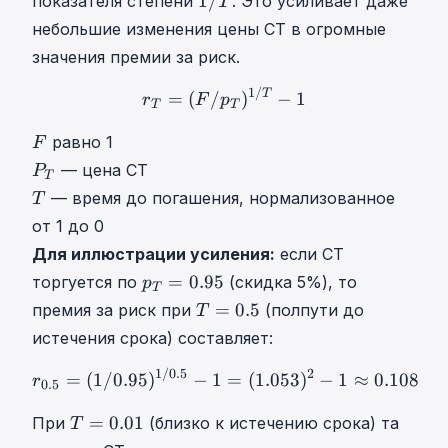
1/
показателя степени
. Это усиливает даже
T
/
H
небольшие изменения цены CT в огромные
T
I
значения премии за риск.
1
Y
/
A
1/
r
T
=
(
F
/
p
T
)
1
/
T
−
1
r_T = (
T
=
(
/
)
−
1
r
F
p
T
T
T
=
F
∑
равно 1
F
F
T
P
— цена CT
P
T
r
T
T
— время до погашения, нормализованное
T
T
P
T
от 1 до 0
v
_
Для иллюстрации усиления:
если CT
T
T
p
C
=
0.95
торгуется по
(скидка 5%), то
p
T
T
u
T
=
0.5
премия за риск при
(полпути до
T
=
m
=
истечения срока) составляет:
0
u
0
.
l
.
1/0.5
2
r
0.5
=
(
1
/
0.95
)
1
/
0.5
−
1
=
(
1
=
(
1/0.95
)
−
1
=
(
1.053
)
−
1
≈
0.108
r
0.5
9
a
5
5
t
T
T
=
0.01
При
(близко к истечению срока) та
T
p
i
=
=