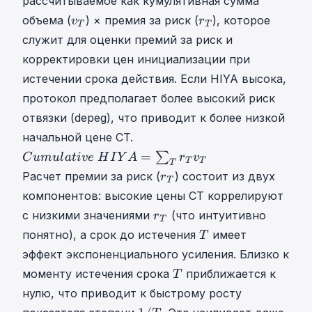
рассчитываемое как кумулятивная сумма
v
r
объема (
) × премия за риск (
), которое
v
r
T
T
T
T
служит для оценки премий за риск и
v
r
корректировки цен инициализации при
_
_
истечении срока действия. Если HIYA высока,
T
T
протокол предполагает более высокий риск
отвязки (depeg), что приводит к более низкой
начальной цене CT.
C
=
∑
C
u
m
u
l
a
t
i
v
e
H
I
Y
A
r
v
T
T
T
u
r
Расчет премии за риск (
) состоит из двух
r
T
m
T
компонентов: высокие цены CT коррелируют
u
r
r
с низкими значениями
(что интуитивно
r
l
T
_
T
T
a
понятно), а срок до истечения
имеет
T
T
r
T
t
эффект экспоненциального усиления. Близко к
_
i
T
моменту истечения срока
приближается к
T
T
v
T
нулю, что приводит к быстрому росту
e
1