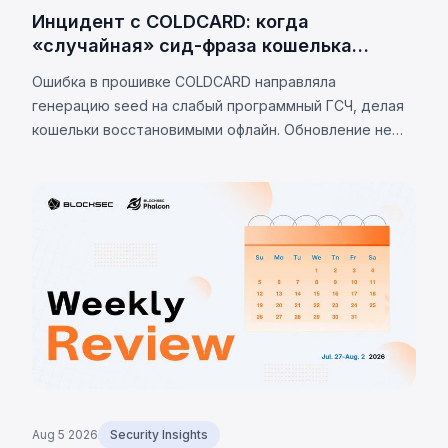
Инцидент с COLDCARD: когда
«случайная» сид-фраза кошелька
оказалась не случайной
Ошибка в прошивке COLDCARD направляла
генерацию seed на слабый программный ГСЧ, делая
кошельки восстановимыми офлайн. Обновление не
устраняет проблему. К 7 августа 2026 г.
подтверждённые потери — 1 405 BTC (~$91 млн),
оценки до 2 055 BTC.
Aug 5 2026
Security Insights