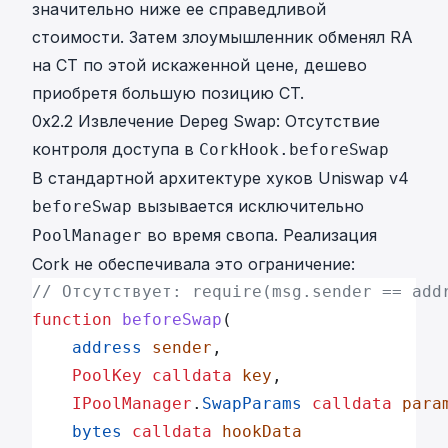
значительно ниже ее справедливой
стоимости. Затем злоумышленник обменял RA
на CT по этой искаженной цене, дешево
приобретя большую позицию CT.
0x2.2 Извлечение Depeg Swap: Отсутствие
контроля доступа в
CorkHook.beforeSwap
В стандартной архитектуре хуков Uniswap v4
вызывается исключительно
beforeSwap
во время свопа. Реализация
PoolManager
Cork не обеспечивала это ограничение:
// Отсутствует: require(msg.sender == add
function
 beforeSwap
(
    address
 sender
,
    PoolKey
 calldata
 key
,
    IPoolManager
.
SwapParams
 calldata
 para
    bytes
 calldata
 hookData