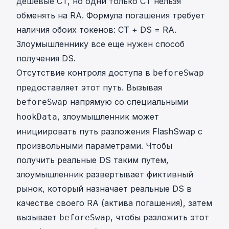
дешевые CT, но одни только CT нельзя
обменять на RA. Формула погашения требует
наличия обоих токенов: CT + DS = RA.
Злоумышленнику все еще нужен способ
получения DS.
Отсутствие контроля доступа в
beforeSwap
предоставляет этот путь. Вызывая
напрямую со специальными
beforeSwap
, злоумышленник может
hookData
инициировать путь разложения FlashSwap с
произвольными параметрами. Чтобы
получить реальные DS таким путем,
злоумышленник развертывает фиктивный
рынок, который назначает реальные DS в
качестве своего RA (актива погашения), затем
вызывает
, чтобы разложить этот
beforeSwap