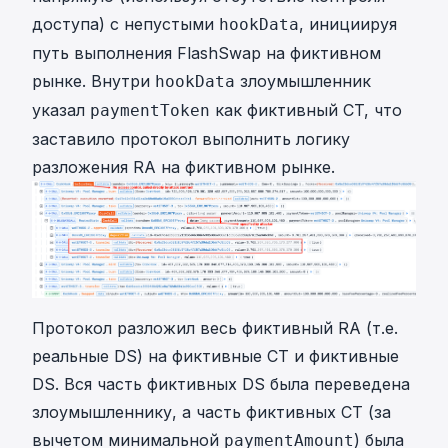
доступа) с непустыми
, инициируя
hookData
путь выполнения FlashSwap на фиктивном
рынке. Внутри
злоумышленник
hookData
указал
как фиктивный CT, что
paymentToken
заставило протокол выполнить логику
разложения RA на фиктивном рынке.
Протокол разложил весь фиктивный RA (т.е.
реальные DS) на фиктивные CT и фиктивные
DS. Вся часть фиктивных DS была переведена
злоумышленнику, а часть фиктивных CT (за
вычетом минимальной
) была
paymentAmount