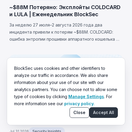
~$88M Потеряно: Эксплойты COLDCARD
и LULA | Еженедельник BlockSec
За неделю 27 июля–2 августа 2026 года два
инцидента привели к потерям ~$88M. COLDCARD:
ошибка энтропии прошивки аппаратного кошелька —
неверная проверка макроса RNG направляла
генерацию сида на детерминированный фолбэк,
позволив украсть 1370 BTC (~$88M). LULA (BNB Chain):
логическая уязвимость позволила вызвать `recycle()`,
BlockSec uses cookies and other identifiers to
слив ~$578K из пула PancakeSwap V2.
analyze our traffic in accordance. We also share
information about your use of our site with our
analytics partners. You can choose not to allow some
type of cookies by clicking
Manage Settings
. For
more information see our
privacy policy.
Close
Accept All
Jul 31 2026
Security Insights