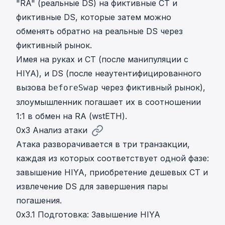
"RA" (реальные DS) на фиктивные CT и
фиктивные DS, которые затем можно
обменять обратно на реальные DS через
фиктивный рынок.
Имея на руках и CT (после манипуляции с
HIYA), и DS (после неаутентифицированного
вызова
через фиктивный рынок),
beforeSwap
злоумышленник погашает их в соотношении
1:1 в обмен на RA (wstETH).
0x3 Анализ атаки
Атака разворачивается в три транзакции,
каждая из которых соответствует одной фазе:
завышение HIYA, приобретение дешевых CT и
извлечение DS для завершения пары
погашения.
0x3.1 Подготовка: Завышение HIYA