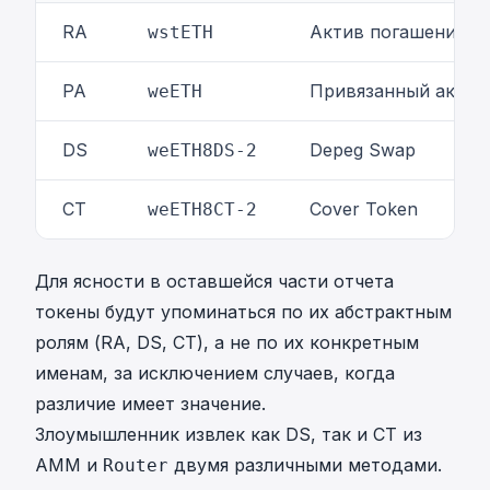
T
RA
Актив погашения
wstETH
PA
Привязанный актив
weETH
DS
Depeg Swap
weETH8DS-2
CT
Cover Token
weETH8CT-2
Для ясности в оставшейся части отчета
токены будут упоминаться по их абстрактным
ролям (RA, DS, CT), а не по их конкретным
именам, за исключением случаев, когда
различие имеет значение.
Злоумышленник извлек как DS, так и CT из
AMM и
двумя различными методами.
Router