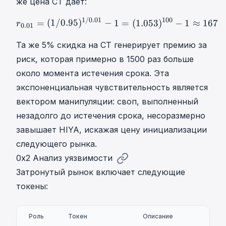
же цена CT дает:
_
v
0
0
T
e
.
1/0.01
100
.
r
0.01
=
(
1
/
0.95
)
1
/
0.01
−
1
=
=
(
1/0.95
)
−
1
=
(
1.053
)
−
1
≈
167
r
0.01
=
\
0
5
0
H
1
Та же 5% скидка на CT генерирует премию за
.
I
T
риск, которая примерно в 1500 раз больше
9
Y
=
около момента истечения срока. Эта
5
A
0
экспоненциальная чувствительность является
=
.
\
вектором манипуляции: своп, выполненный
0
s
1
незадолго до истечения срока, несоразмерно
u
завышает HIYA, искажая цену инициализации
m
следующего рынка.
_
0x2 Анализ уязвимости
T
r
Затронутый рынок включает следующие
_
токены:
T
v
_
Роль
Токен
Описание