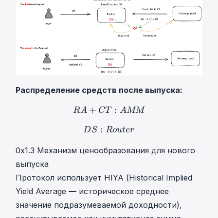
Распределение средств после выпуска:
+
R
:
A
+
C
T
:
A
M
M
RA+CT: 
R
A
CT
A
MM
:
D
S
:
R
o
u
t
e
r
DS: Router
D
S
R
o
u
t
er
0x1.3 Механизм ценообразования для нового
выпуска
Протокол использует HIYA (Historical Implied
Yield Average — историческое среднее
значение подразумеваемой доходности),