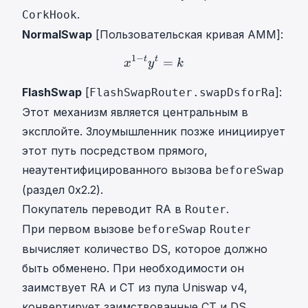
.
CorkHook
NormalSwap
[Пользовательская кривая AMM]:
1
−
t
t
x
1
=
−
t
y
t
=
k
x^{1-t} y^{t} =
x
y
k
FlashSwap
[
]:
FlashSwapRouter.swapDsforRa
Этот механизм является центральным в
эксплойте. Злоумышленник позже инициирует
этот путь посредством прямого,
неаутентифицированного вызова
beforeSwap
(раздел 0x2.2).
Покупатель переводит RA в
.
Router
При первом вызове
beforeSwap
Router
вычисляет количество DS, которое должно
быть обменено. При необходимости он
заимствует RA и CT из пула Uniswap v4,
конвертирует заимствованные CT и DS