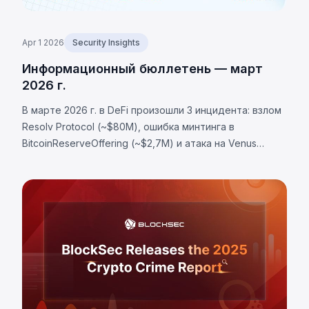
Apr 1 2026
Security Insights
Информационный бюллетень — март
2026 г.
В марте 2026 г. в DeFi произошли 3 инцидента: взлом
Resolv Protocol (~$80М), ошибка минтинга в
BitcoinReserveOffering (~$2,7М) и атака на Venus
Protocol (~$2,15М) из-за манипуляций рынком. Общий
ущерб составил более $84,85 млн.