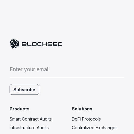
E
n
t
e
r
y
o
u
r
e
m
a
i
l
Subscribe
Products
Solutions
Smart Contract Audits
DeFi Protocols
Infrastructure Audits
Centralized Exchanges