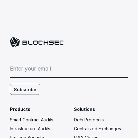
E
n
t
e
r
y
o
u
r
e
m
a
i
l
Subscribe
Products
Solutions
Smart Contract Audits
DeFi Protocols
Infrastructure Audits
Centralized Exchanges
Phalcon Security
L1/L2 Chains