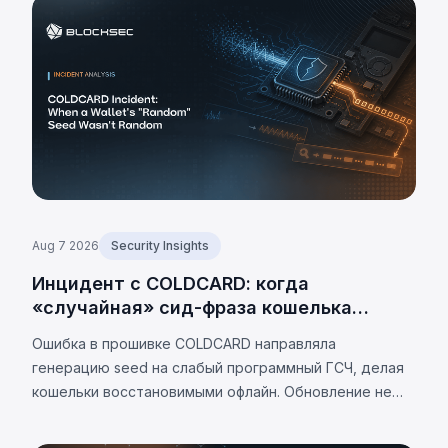
Aug 7 2026
Security Insights
Инцидент с COLDCARD: когда
«случайная» сид-фраза кошелька
оказалась не случайной
Ошибка в прошивке COLDCARD направляла
генерацию seed на слабый программный ГСЧ, делая
кошельки восстановимыми офлайн. Обновление не
устраняет проблему. К 7 августа 2026 г.
подтверждённые потери — 1 405 BTC (~$91 млн),