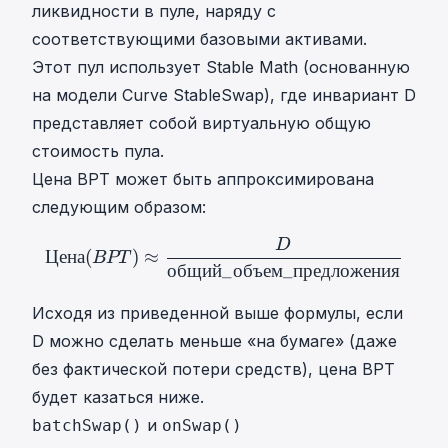
ликвидности в пуле, наряду с
соответствующими базовыми активами.
Этот пул использует Stable Math (основанную
на модели Curve StableSwap), где инвариант D
представляет собой виртуальную общую
стоимость пула.
Цена BPT может быть аппроксимирована
следующим образом:
D
Цена
(
B
P
T
)
≈
D
общий
_
объ
Цена
(
)
≈
BPT
общий
_
объем
_
предложения
Исходя из приведенной выше формулы, если
D можно сделать меньше «на бумаге» (даже
без фактической потери средств), цена BPT
будет казаться ниже.
и
batchSwap()
onSwap()