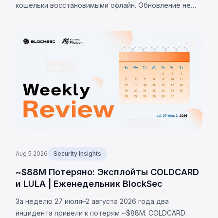
кошельки восстановимыми офлайн. Обновление не
устраняет проблему. К 7 августа 2026 г.
подтверждённые потери — 1 405 BTC (~$91 млн),
оценки до 2 055 BTC.
Aug 5 2026
Security Insights
~$88M Потеряно: Эксплойты COLDCARD
и LULA | Еженедельник BlockSec
За неделю 27 июля–2 августа 2026 года два
инцидента привели к потерям ~$88M. COLDCARD: