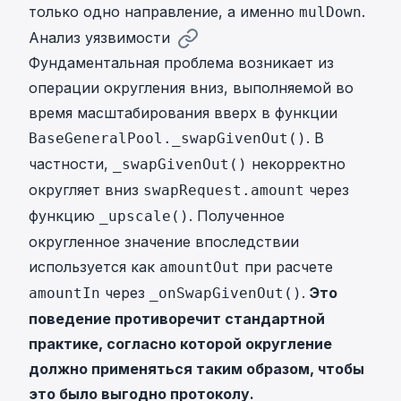
только одно направление, а именно
.
mulDown
Анализ уязвимости
Фундаментальная проблема возникает из
операции округления вниз, выполняемой во
время масштабирования вверх в функции
. В
BaseGeneralPool._swapGivenOut()
частности,
некорректно
_swapGivenOut()
округляет вниз
через
swapRequest.amount
функцию
. Полученное
_upscale()
округленное значение впоследствии
используется как
при расчете
amountOut
через
.
Это
amountIn
_onSwapGivenOut()
поведение противоречит стандартной
практике, согласно которой округление
должно применяться таким образом, чтобы
это было выгодно протоколу.