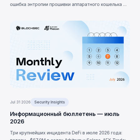
ошибка энтропии прошивки аппаратного кошелька —
неверная проверка макроса RNG направляла
генерацию сида на детерминированный фолбэк,
позволив украсть 1370 BTC (~$88M). LULA (BNB Chain):
логическая уязвимость позволила вызвать `recycle()`,
слив ~$578K из пула PancakeSwap V2.
Jul 31 2026
Security Insights
Информационный бюллетень — июль
2026
Три крупнейших инцидента DeFi в июле 2026 года: