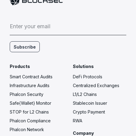
E
n
t
e
r
y
o
u
r
e
m
a
i
l
Subscribe
Products
Solutions
Smart Contract Audits
DeFi Protocols
Infrastructure Audits
Centralized Exchanges
Phalcon Security
L1/L2 Chains
Safe{Wallet} Monitor
Stablecoin Issuer
STOP for L2 Chains
Crypto Payment
Phalcon Compliance
RWA
Phalcon Network
Company