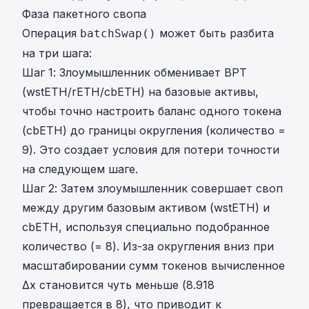
Фаза пакетного свопа
Операция
может быть разбита
batchSwap()
на три шага:
Шаг 1: Злоумышленник обменивает BPT
(wstETH/rETH/cbETH) на базовые активы,
чтобы точно настроить баланс одного токена
(cbETH) до границы округления (количество =
9). Это создает условия для потери точности
на следующем шаге.
Шаг 2: Затем злоумышленник совершает своп
между другим базовым активом (wstETH) и
cbETH, используя специально подобранное
количество (= 8). Из-за округления вниз при
масштабировании сумм токенов вычисленное
Δx становится чуть меньше (8.918
превращается в 8), что приводит к