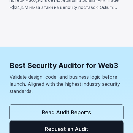
потери ~$67,9M в сетях Arbitrum и Solana. AFX Trade:
~$24,15M из-за атаки на цепочку поставок. Ostium:
~$23,75M через скомпрометированный оракул.
BonkDAO: ~$20M через захват голосования за $4,4M.
Best Security Auditor for Web3
Validate design, code, and business logic before
launch. Aligned with the highest industry security
standards.
Read Audit Reports
Request an Audit