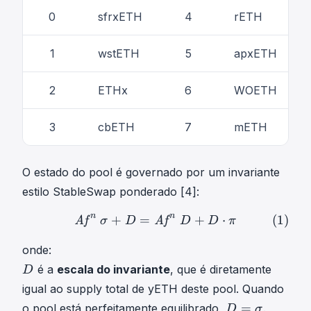
i
i
0
sfrxETH
4
rETH
g
m
1
wstETH
5
apxETH
a
=
2
ETHx
6
WOETH
\
s
u
3
cbETH
7
mETH
m
x
_
O estado do pool é governado por um invariante
i
estilo StableSwap ponderado [4]:
n
n
+
=
A
f
n
σ
+
+
D
=
A
⋅
f
n
D
+
D
(
1
⋅
)
π
(1)
Af
Af
σ
D
D
D
π
onde:
D
é a
escala do invariante
, que é diretamente
D
D
igual ao supply total de yETH deste pool. Quando
D
=
o pool está perfeitamente equilibrado,
.
D
σ