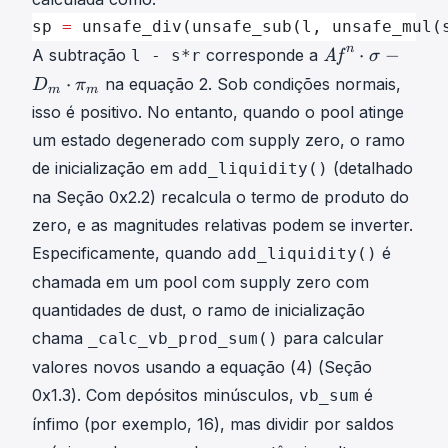
sp 
=
 unsafe_div(unsafe_sub(l, unsafe_mul(
A
n
⋅
−
A subtração
corresponde a
l - s*r
Af
σ
f
⋅
na equação 2. Sob condições normais,
D
π
m
m
isso é positivo. No entanto, quando o pool atinge
n
um estado degenerado com supply zero, o ramo
⋅
σ
de inicialização em
(detalhado
add_liquidity()
−
na Seção 0x2.2) recalcula o termo de produto do
D
zero, e as magnitudes relativas podem se inverter.
m
Especificamente, quando
é
add_liquidity()
⋅
π
chamada em um pool com supply zero com
m
quantidades de dust, o ramo de inicialização
\
chama
para calcular
_calc_vb_prod_sum()
m
valores novos usando a equação (4) (Seção
a
0x1.3). Com depósitos minúsculos,
é
vb_sum
t
h
ínfimo (por exemplo, 16), mas dividir por saldos
i