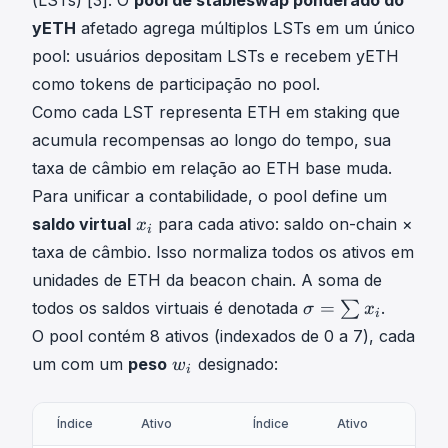
(LSTs) [3]. O
pool de stableswap ponderado do
yETH
afetado agrega múltiplos LSTs em um único
pool: usuários depositam LSTs e recebem yETH
como tokens de participação no pool.
Como cada LST representa ETH em staking que
acumula recompensas ao longo do tempo, sua
taxa de câmbio em relação ao ETH base muda.
Para unificar a contabilidade, o pool define um
x
saldo virtual
para cada ativo: saldo on-chain ×
x
i
i
taxa de câmbio. Isso normaliza todos os ativos em
x
unidades de ETH da beacon chain. A soma de
_
σ
=
todos os saldos virtuais é denotada
∑
.
σ
x
i
i
=
O pool contém 8 ativos (indexados de 0 a 7), cada
∑
w
um com um
peso
designado:
w
i
x
i
i
w
\
Índice
Ativo
Índice
Ativo
_
s