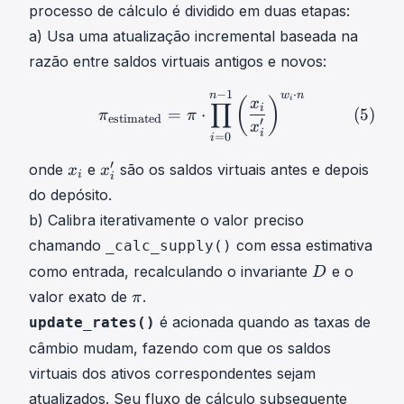
processo de cálculo é dividido em duas etapas:
a) Usa uma atualização incremental baseada na
razão entre saldos virtuais antigos e novos:
−
1
⋅
π
estimated
=
π
⋅
∏
i
=
0
n
−
1
(
x
i
n
w
n
i
(
)
x
∏
i
(
5
)
=
⋅
π
π
estimated
′
x
i
=
0
i
x
x
′
onde
e
são os saldos virtuais antes e depois
x
x
i
i
i
i
do depósito.
x
′
b) Calibra iterativamente o valor preciso
_
x
chamando
com essa estimativa
_calc_supply()
i
_
D
i
como entrada, recalculando o invariante
e o
D
D
'
π
valor exato de
.
π
\
é acionada quando as taxas de
update_rates()
p
câmbio mudam, fazendo com que os saldos
i
virtuais dos ativos correspondentes sejam
atualizados. Seu fluxo de cálculo subsequente