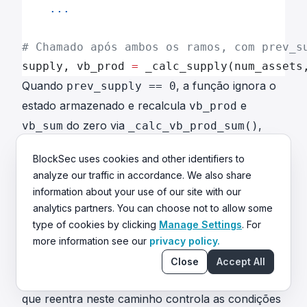
    ...
# Chamado após ambos os ramos, com prev_s
supply, vb_prod 
=
 _calc_supply(num_assets
Quando
, a função ignora o
prev_supply == 0
estado armazenado e recalcula
e
vb_prod
do zero via
,
vb_sum
_calc_vb_prod_sum()
usando a equação (4) (Seção 0x1.3). Esse ramo
BlockSec uses cookies and other identifiers to
de bootstrap foi projetado para uso único durante
analyze our traffic in accordance. We also share
a inicialização do pool, mas nunca foi
information about your use of our site with our
permanentemente bloqueado após o primeiro
analytics partners. You can choose not to allow some
depósito.
type of cookies by clicking
Manage Settings
. For
Se o supply total puder ser reduzido a zero (por
more information see our
privacy policy.
qualquer combinação de burns e retiradas), o
Close
Accept All
ramo torna-se acessível novamente. Um atacante
que reentra neste caminho controla as condições