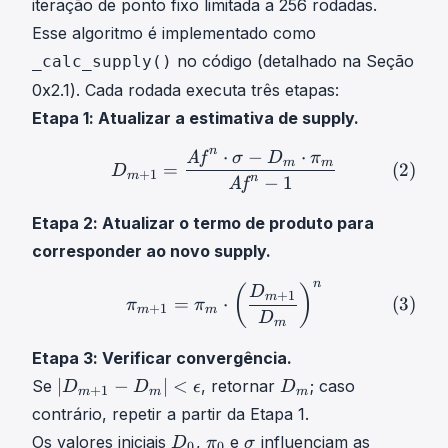
d
iteração de ponto fixo limitada a 256 rodadas.
}
D
o
Esse algoritmo é implementado como
^
^
t
{
n
no código (detalhado na Seção
_calc_supply()
n
\
\
0x2.1). Cada rodada executa três etapas:
,
p
Etapa 1: Atualizar a estimativa de supply.
n
r
}
o
n
⋅
−
⋅
Af
D
m
+
1
=
A
f
n
⋅
σ
−
D
m
⋅
π
m
A
f
σ
D
π
m
m
(
2
)
=
D
d
+
1
m
n
−
1
Af
_
{
Etapa 2: Atualizar o termo de produto para
i
corresponder ao novo supply.
}
n
\
π
m
+
1
=
π
m
⋅
(
D
m
+
1
D
m
)
n
(
(
)
D
+
1
m
=
⋅
(
3
)
π
π
+
1
m
m
l
D
m
e
Etapa 3: Verificar convergência.
f
t
∣
D
∣
−
∣
<
Se
, retornar
; caso
D
D
ϵ
D
+
1
m
m
m
(
D
m
contrário, repetir a partir da Etapa 1.
\
m
D
D
π
σ
Os valores iniciais
,
e
influenciam as
D
π
σ
0
0