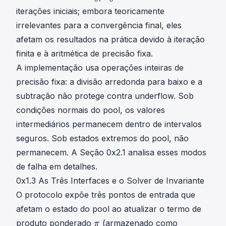
f
+
_
0
0
\
iterações iniciais; embora teoricamente
r
1
{
D
\
s
a
−
m
irrelevantes para a convergência final, eles
_
p
i
c
D
}
afetam os resultados na prática devido à iteração
0
i
g
{
m
_
m
finita e à aritmética de precisão fixa.
w
∣
0
a
A implementação usa operações inteiras de
_
<
precisão fixa: a divisão arredonda para baixo e a
i
ϵ
}
|
subtração não protege contra underflow. Sob
{
D
condições normais do pool, os valores
x
_
intermediários permanecem dentro de intervalos
_
{
seguros. Sob estados extremos do pool, não
i
m
}
permanecem. A Seção 0x2.1 analisa esses modos
+
\
1
de falha em detalhes.
r
}
0x1.3 As Três Interfaces e o Solver de Invariante
i
-
O protocolo expõe três pontos de entrada que
g
D
afetam o estado do pool ao atualizar o termo de
h
_
π
t
{
produto ponderado
(armazenado como
π