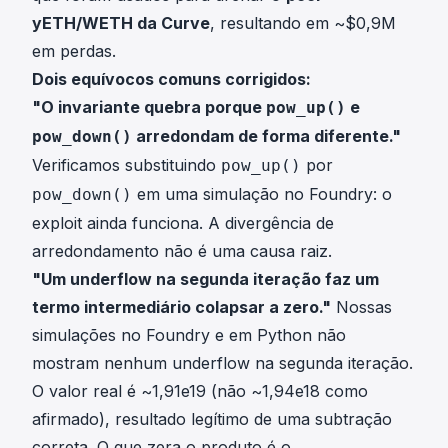
yETH/WETH da Curve
, resultando em ~$0,9M
em perdas.
Dois equívocos comuns corrigidos:
"O invariante quebra porque
e
pow_up()
arredondam de forma diferente."
pow_down()
Verificamos substituindo
por
pow_up()
em uma simulação no Foundry: o
pow_down()
exploit ainda funciona. A divergência de
arredondamento não é uma causa raiz.
"Um underflow na segunda iteração faz um
termo intermediário colapsar a zero."
Nossas
simulações no Foundry e em Python não
mostram nenhum underflow na segunda iteração.
O valor real é ~1,91e19 (não ~1,94e18 como
afirmado), resultado legítimo de uma subtração
correta. O que zera o produto é o