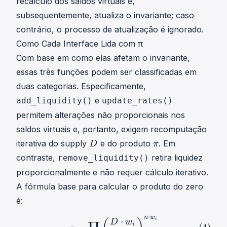
recálculo dos saldos virtuais e,
subsequentemente, atualiza o invariante; caso
contrário, o processo de atualização é ignorado.
Como Cada Interface Lida com π
Com base em como elas afetam o invariante,
essas três funções podem ser classificadas em
duas categorias. Especificamente,
e
add_liquidity()
update_rates()
permitem alterações não proporcionais nos
saldos virtuais e, portanto, exigem recomputação
D
π
iterativa do supply
e do produto
. Em
D
π
D
\
contraste,
retira liquidez
remove_liquidity()
p
proporcionalmente e não requer cálculo iterativo.
i
A fórmula base para calcular o produto do zero
é:
⋅
n
w
⋅
π
=
∏
i
(
D
⋅
w
i
x
i
)
n
⋅
w
i
(4)
\pi =
i
D
w
i