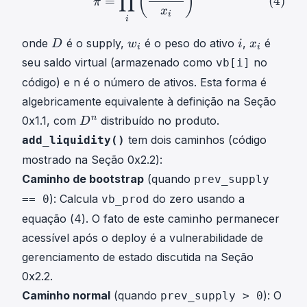
(
)
∏
=
(
4
)
π
x
i
i
D
w
i
x
onde
é o supply,
é o peso do ativo
,
é
D
w
i
x
i
i
D
i
i
i
seu saldo virtual (armazenado como
no
vb[i]
w
x
código) e n é o número de ativos. Esta forma é
_
_
algebricamente equivalente à definição na Seção
i
i
D
n
0x1.1, com
distribuído no produto.
D
n
tem dois caminhos (código
add_liquidity()
D
mostrado na Seção 0x2.2):
^
Caminho de bootstrap
(quando
prev_supply
n
): Calcula
do zero usando a
== 0
vb_prod
equação (4). O fato de este caminho permanecer
acessível após o deploy é a vulnerabilidade de
gerenciamento de estado discutida na Seção
0x2.2.
Caminho normal
(quando
): O
prev_supply > 0