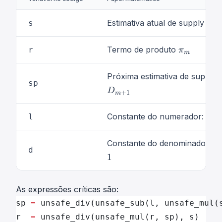
D
Estimativa atual de supply
s
D
m
m
D
π
Termo de produto
r
π
m
_
m
m
\
Próxima estimativa de supply
p
sp
D
i
+
1
m
_
1
A
n
m
Constante do numerador:
l
Af
f
_
A
{
Constante do denominador:
A
n
d
f
1
⋅
σ
n
1
\
−
}
As expressões críticas são:
m
1
sp 
=
 unsafe_div(unsafe_sub(l, unsafe_mul(
a
\
r  
=
 unsafe_div(unsafe_mul(r, sp), s)    
t
m