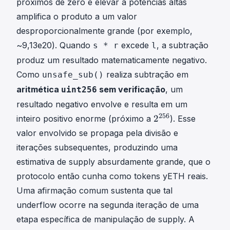
próximos de zero e elevar a potências altas
t
amplifica o produto a um valor
{
desproporcionalmente grande (por exemplo,
A
f
~9,13e20). Quando
excede
, a subtração
s * r
l
}
produz um resultado matematicamente negativo.
^
Como
realiza subtração em
unsafe_sub()
{
aritmética
sem verificação
, um
uint256
\
,
resultado negativo envolve e resulta em um
n
2
256
2
inteiro positivo enorme (próximo a
). Esse
}
2
valor envolvido se propaga pela divisão e
\
5
iterações subsequentes, produzindo uma
c
6
estimativa de supply absurdamente grande, que o
d
2
o
^
protocolo então cunha como tokens yETH reais.
t
{
Uma afirmação comum sustenta que tal
\
2
underflow ocorre na
segunda iteração
de uma
s
5
etapa específica de manipulação de supply. A
i
6