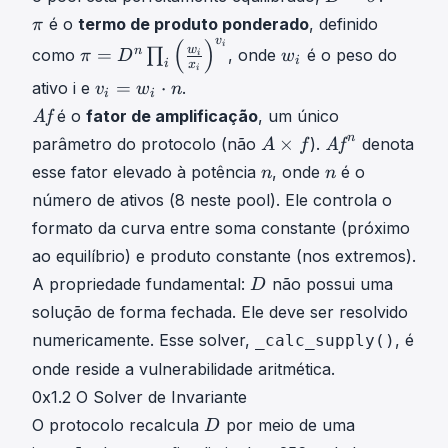
=
π
é o
termo de produto ponderado
, definido
π
σ
\
v
(
)
π
w
i
w
n
=
como
∏
, onde
é o peso do
π
D
w
i
D
i
p
i
x
=
i
i
v
=
=
⋅
ativo
i
e
.
i
v
w
n
D
w
i
i
i
\
A
é o
fator de amplificação
, um único
Af
n
_
=
s
f
A
A
∏
i
n
×
parâmetro do protocolo (não
).
denota
Af
A
f
w
i
\
×
f
i
n
n
esse fator elevado à potência
, onde
é o
n
n
i
g
m
f
(
n
n
⋅
m
número de ativos (8 neste pool). Ele controla o
a
A
n
w
n
a
t
formato da curva entre soma constante (próximo
\
\
i
v
h
t
m
x
ao equilíbrio) e produto constante (nos extremos).
_
i
i
a
i
D
A propriedade fundamental:
não possui uma
D
i
t
m
t
)
D
solução de forma fechada. Ele deve ser resolvido
=
{
e
h
v
w
numericamente. Esse solver,
, é
_calc_supply()
A
s
i
i
_
f
onde reside a vulnerabilidade aritmética.
f
t
\
i
}
{
p
0x1.2 O Solver de Invariante
\
A
i
D
O protocolo recalcula
por meio de uma
D
c
f
=
D