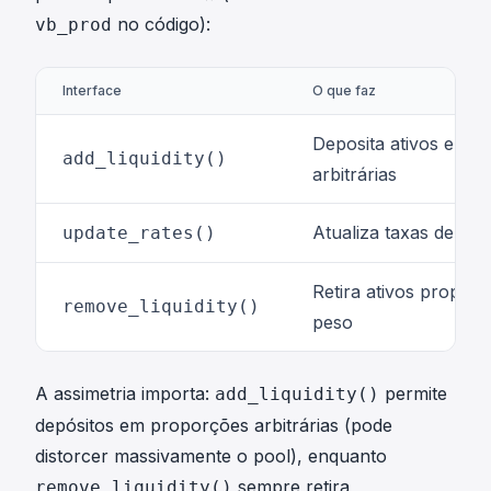
\
)
m
no código):
vb_prod
p
^
}
i
{
|
v
<
Interface
O que faz
_
\
i
e
Deposita ativos em 
add_liquidity()
}
p
arbitrárias
s
i
Atualiza taxas de câ
update_rates()
l
o
Retira ativos propor
n
remove_liquidity()
peso
A assimetria importa:
permite
add_liquidity()
depósitos em
proporções arbitrárias
(pode
distorcer massivamente o pool), enquanto
sempre retira
remove_liquidity()