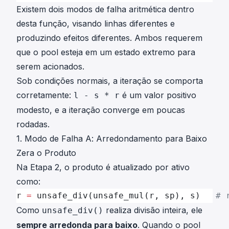
h
Existem dois modos de falha aritmética dentro
a
i
t
desta função, visando linhas diferentes e
t
h
produzindo efeitos diferentes. Ambos requerem
{
i
que o pool esteja em um estado extremo para
A
t
f
serem acionados.
{
}
Sob condições normais, a iteração se comporta
A
^
f
corretamente:
é um valor positivo
l - s * r
{
}
modesto, e a iteração converge em poucas
\
^
rodadas.
,
{
n
1. Modo de Falha A: Arredondamento para Baixo
\
}
,
Zera o Produto
\
n
Na Etapa 2, o produto é atualizado por ativo
c
}
como:
d
-
o
r 
=
 unsafe_div(unsafe_mul(r, sp), s)   
# 
1
t
Como
realiza divisão inteira, ele
unsafe_div()
\
sempre arredonda para baixo
. Quando o pool