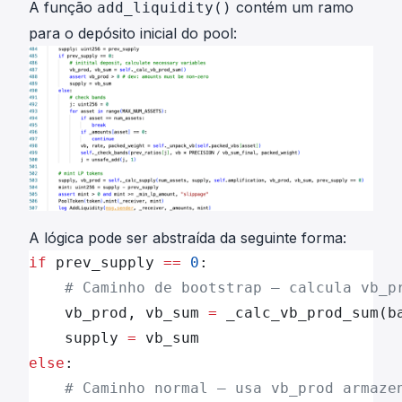
A função
contém um ramo
add_liquidity()
para o depósito inicial do pool:
A lógica pode ser abstraída da seguinte forma:
if
 prev_supply 
==
 0
:
    # Caminho de bootstrap — calcula vb_p
    vb_prod, vb_sum 
=
 _calc_vb_prod_sum(b
    supply 
=
 vb_sum
else
:
    # Caminho normal — usa vb_prod armaze