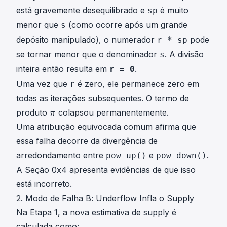
s
está gravemente desequilibrado e
é muito
sp
i
g
menor que
(como ocorre após um grande
s
m
depósito manipulado), o numerador
pode
r * sp
a
se tornar menor que o denominador
. A divisão
s
inteira então resulta em
.
r = 0
Uma vez que
é zero, ele permanece zero em
r
todas as iterações subsequentes. O termo de
π
produto
colapsou permanentemente.
π
\
Uma atribuição equivocada comum afirma que
p
essa falha decorre da divergência de
i
arredondamento entre
e
.
pow_up()
pow_down()
A Seção 0x4 apresenta evidências de que isso
está incorreto.
2. Modo de Falha B: Underflow Infla o Supply
Na Etapa 1, a nova estimativa de supply é
calculada como: