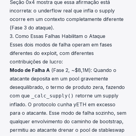
g
Seção 0x4 mostra que essa afirmação está
}
m
incorreta: o underflow real que infla o supply
a
ocorre em um contexto completamente diferente
-
(Fase 3 do ataque).
D
3. Como Essas Falhas Habilitam o Ataque
_
m
Esses dois modos de falha operam em fases
\
diferentes do exploit, com diferentes
c
contribuições de lucro:
d
Modo de Falha A
(Fase 2, ~$8,1M): Quando o
o
atacante deposita em um pool gravemente
t
\
desequilibrado, o termo de produto zera, fazendo
p
com que
retorne um supply
_calc_supply()
i
inflado. O protocolo cunha yETH em excesso
_
para o atacante. Esse modo de falha sozinho, sem
m
qualquer envolvimento do caminho de bootstrap,
permitiu ao atacante drenar o pool de stableswap