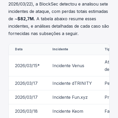
2026/03/22), a BlockSec detectou e analisou sete
incidentes de ataque, com perdas totais estimadas
de ~
$82,7M.
A tabela abaixo resume esses
incidentes, e análises detalhadas de cada caso são
fornecidas nas subseções a seguir.
Data
Incidente
Tipo
Ataqu
2026/03/15*
Incidente Venus
de Me
2026/03/17
Incidente dTRINITY
Perda 
2026/03/17
Incidente Fun.xyz
Proble
2026/03/18
Incidente Keom
Falha 