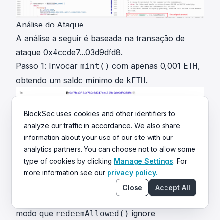
Análise do Ataque
A análise a seguir é baseada na transação de
ataque
0x4ccde7...03d9dfd8
.
Passo 1: Invocar
com apenas 0,001
,
mint()
ETH
obtendo um saldo mínimo de
.
kETH
BlockSec uses cookies and other identifiers to
analyze our traffic in accordance. We also share
information about your use of our site with our
analytics partners. You can choose not to allow some
type of cookies by clicking
Manage Settings
. For
more information see our
privacy policy.
Passo 2: Invocar
para remover a
exitMarket()
Close
Accept All
participação da conta no mercado kETH, de
modo que
ignore
redeemAllowed()