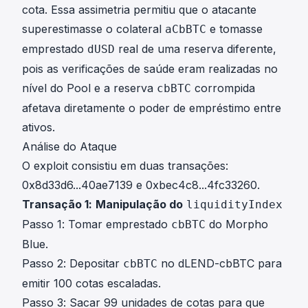
cota. Essa assimetria permitiu que o atacante
superestimasse o colateral
e tomasse
aCbBTC
emprestado
real de uma reserva diferente,
dUSD
pois as verificações de saúde eram realizadas no
nível do Pool e a reserva
corrompida
cbBTC
afetava diretamente o poder de empréstimo entre
ativos.
Análise do Ataque
O exploit consistiu em duas transações:
0x8d33d6...40ae7139
e
0xbec4c8...4fc33260
.
Transação 1:
Manipulação do
liquidityIndex
Passo 1: Tomar emprestado
do Morpho
cbBTC
Blue.
Passo 2: Depositar
no dLEND-cbBTC para
cbBTC
emitir 100 cotas escaladas.
Passo 3: Sacar 99 unidades de cotas para que