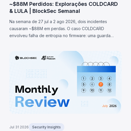
~$88M Perdidos: Explorações COLDCARD
& LULA | BlockSec Semanal
Na semana de 27 jul a 2 ago 2026, dois incidentes
causaram ~$88M em perdas. O caso COLDCARD
envolveu falha de entropia no firmware: uma guarda
verificava existência de macro RNG em vez de sua
ativação, redirecionando geração de seeds para fallback
determinístico, permitindo recuperar seeds e roubar
~1.370 BTC (~$88M). O token LULA na BNB Chain perdeu
~$578K por falha lógica que permitia acionar `recycle()`,
drenando liquidez da PancakeSwap V2.
Jul 31 2026
Security Insights