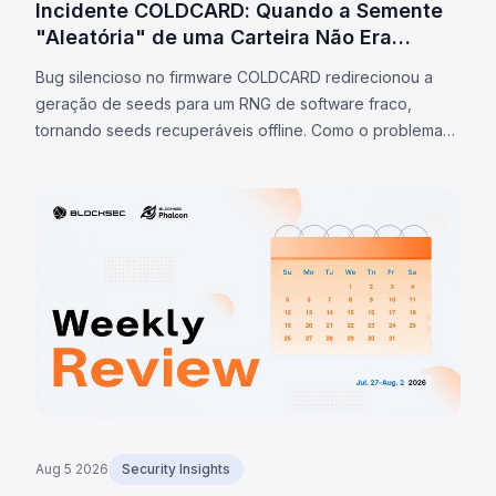
Incidente COLDCARD: Quando a Semente
"Aleatória" de uma Carteira Não Era
Aleatória
Bug silencioso no firmware COLDCARD redirecionou a
geração de seeds para um RNG de software fraco,
tornando seeds recuperáveis offline. Como o problema
está na seed, atualização de firmware não resolve;
varreduras confirmadas chegaram a 1.405 BTC (~$91M)
até 7/ago/2026.
Aug 5 2026
Security Insights