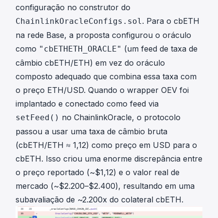
configuração no construtor do
. Para o cbETH
ChainlinkOracleConfigs.sol
na rede Base, a proposta configurou o oráculo
como
(um
feed de taxa de
"cbETHETH_ORACLE"
câmbio cbETH/ETH
) em vez do
oráculo
composto
adequado que combina essa taxa com
o preço ETH/USD. Quando o wrapper OEV foi
implantado e conectado como feed via
no ChainlinkOracle, o protocolo
setFeed()
passou a usar uma taxa de câmbio bruta
(cbETH/ETH ≈ 1,12) como preço em USD para o
cbETH. Isso criou uma enorme discrepância entre
o preço reportado (~$1,12) e o valor real de
mercado (~$2.200–$2.400), resultando em uma
subavaliação de ~2.200x do colateral cbETH.