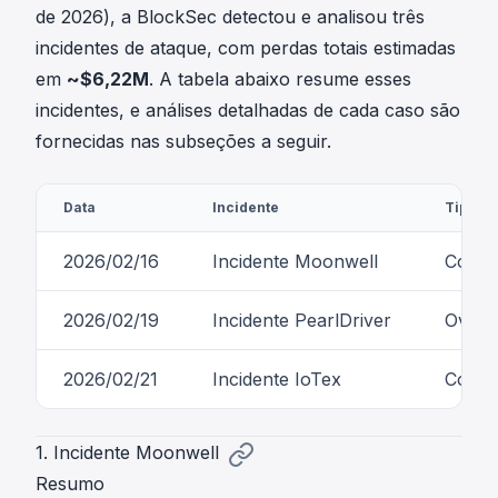
de 2026), a BlockSec detectou e analisou três
incidentes de ataque, com perdas totais estimadas
em
~$6,22M
. A tabela abaixo resume esses
incidentes, e análises detalhadas de cada caso são
fornecidas nas subseções a seguir.
Data
Incidente
Tipo
2026/02/16
Incidente Moonwell
Confi
2026/02/19
Incidente PearlDriver
Overfl
2026/02/21
Incidente IoTex
Compr
1. Incidente Moonwell
Resumo