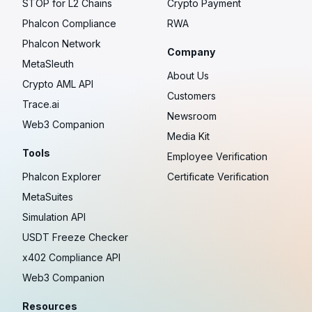
STOP for L2 Chains
Crypto Payment
Phalcon Compliance
RWA
Phalcon Network
Company
MetaSleuth
About Us
Crypto AML API
Customers
Trace.ai
Newsroom
Web3 Companion
Media Kit
Tools
Employee Verification
Phalcon Explorer
Certificate Verification
MetaSuites
Simulation API
USDT Freeze Checker
x402 Compliance API
Web3 Companion
Resources