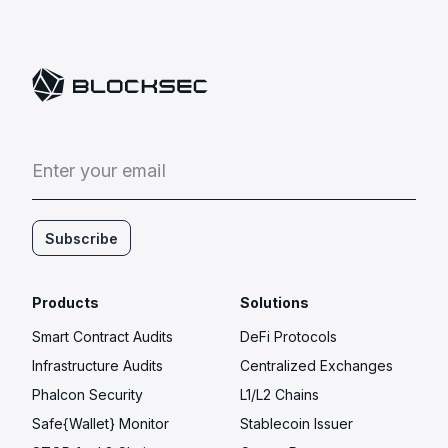
E
n
t
e
r
y
o
u
r
e
m
a
i
l
Subscribe
Products
Solutions
Smart Contract Audits
DeFi Protocols
Infrastructure Audits
Centralized Exchanges
Phalcon Security
L1/L2 Chains
Safe{Wallet} Monitor
Stablecoin Issuer