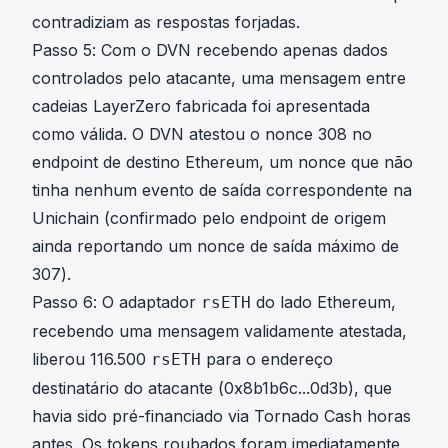
contradiziam as respostas forjadas.
Passo 5: Com o DVN recebendo apenas dados
controlados pelo atacante, uma mensagem entre
cadeias LayerZero fabricada foi apresentada
como válida. O DVN atestou o nonce 308 no
endpoint de destino Ethereum, um nonce que não
tinha nenhum evento de saída correspondente na
Unichain (confirmado pelo endpoint de origem
ainda reportando um nonce de saída máximo de
307).
Passo 6: O adaptador
do lado Ethereum,
rsETH
recebendo uma mensagem validamente atestada,
liberou 116.500
para o endereço
rsETH
destinatário do atacante (
0x8b1b6c...0d3b
), que
havia sido pré-financiado via Tornado Cash horas
antes. Os tokens roubados foram imediatamente