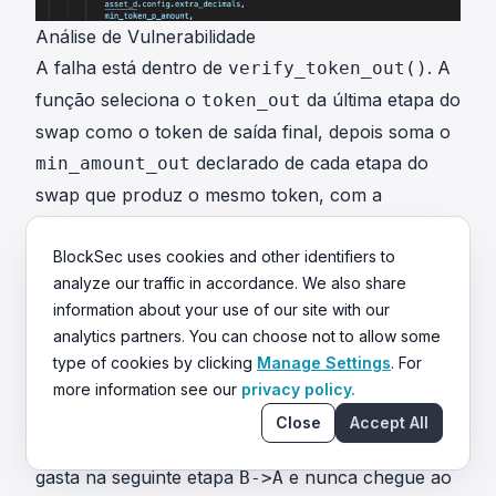
Análise de Vulnerabilidade
A falha está dentro de
. A
verify_token_out()
função seleciona o
da última etapa do
token_out
swap como o token de saída final, depois soma o
declarado de cada etapa do
min_amount_out
swap que produz o mesmo token, com a
premissa de que cada tal produção contribui para
a saída final. Isso é correto para um swap
BlockSec uses cookies and other identifiers to
analyze our traffic in accordance. We also share
genuíno de múltiplos caminhos (rota dividida), mas
information about your use of our site with our
não exclui etapas cujo
é
token_out
analytics partners. You can choose not to allow some
imediatamente consumido como o
da
token_in
type of cookies by clicking
Manage Settings
. For
próxima etapa. Um caminho de ida e volta como
more information see our
privacy policy.
faz com que cada etapa
seja
A->B->A->B
->B
Close
Accept All
contada para a soma, mesmo que sua saída seja
gasta na seguinte etapa
e nunca chegue ao
B->A