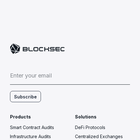
E
n
t
e
r
y
o
u
r
e
m
a
i
l
Subscribe
Products
Solutions
Smart Contract Audits
DeFi Protocols
Infrastructure Audits
Centralized Exchanges