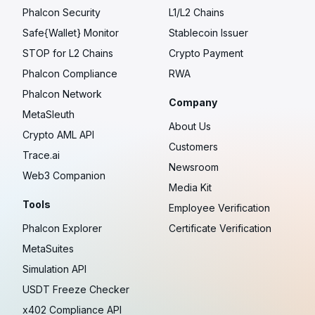
Phalcon Security
L1/L2 Chains
Safe{Wallet} Monitor
Stablecoin Issuer
STOP for L2 Chains
Crypto Payment
Phalcon Compliance
RWA
Phalcon Network
Company
MetaSleuth
About Us
Crypto AML API
Customers
Trace.ai
Newsroom
Web3 Companion
Media Kit
Tools
Employee Verification
Phalcon Explorer
Certificate Verification
MetaSuites
Simulation API
USDT Freeze Checker
x402 Compliance API