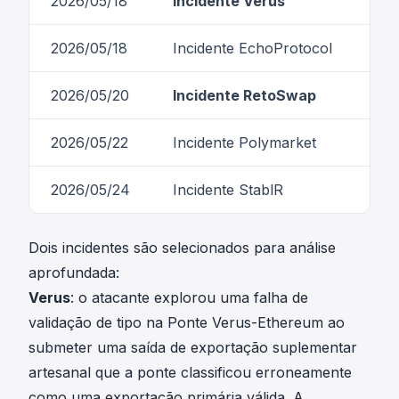
2026/05/18
Incidente Verus
Fal
2026/05/18
Incidente EchoProtocol
Cha
2026/05/20
Incidente RetoSwap
Fal
2026/05/22
Incidente Polymarket
Cha
2026/05/24
Incidente StablR
Cha
Dois incidentes são selecionados para análise
aprofundada:
Verus
: o atacante explorou uma falha de
validação de tipo na Ponte Verus-Ethereum ao
submeter uma saída de exportação suplementar
artesanal que a ponte classificou erroneamente
como uma exportação primária válida. A