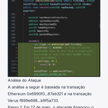
Análise do Ataque
A análise a seguir é baseada na transação
Ethereum
0x6990f0...87eb321
e na transação
Verus
f899e698...b9f5a733
.
Passo 1: Em 17 de maio, o atacante financiou o