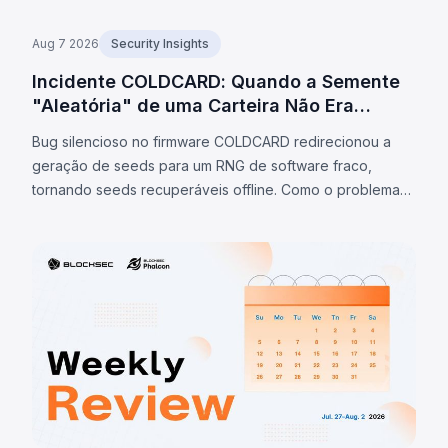
Aug 7 2026
Security Insights
Incidente COLDCARD: Quando a Semente
"Aleatória" de uma Carteira Não Era
Aleatória
Bug silencioso no firmware COLDCARD redirecionou a
geração de seeds para um RNG de software fraco,
tornando seeds recuperáveis offline. Como o problema
está na seed, atualização de firmware não resolve;
varreduras confirmadas chegaram a 1.405 BTC (~$91M)
até 7/ago/2026.