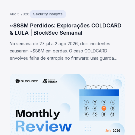
Aug 5 2026
Security Insights
~$88M Perdidos: Explorações COLDCARD
& LULA | BlockSec Semanal
Na semana de 27 jul a 2 ago 2026, dois incidentes
causaram ~$88M em perdas. O caso COLDCARD
envolveu falha de entropia no firmware: uma guarda
verificava existência de macro RNG em vez de sua
ativação, redirecionando geração de seeds para fallback
determinístico, permitindo recuperar seeds e roubar
~1.370 BTC (~$88M). O token LULA na BNB Chain perdeu
~$578K por falha lógica que permitia acionar `recycle()`,
drenando liquidez da PancakeSwap V2.