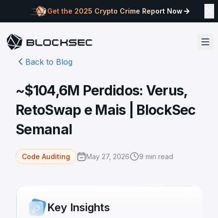
Get the 2025 Crypto Crime Report Now
Back to Blog
~$104,6M Perdidos: Verus,
RetoSwap e Mais | BlockSec
Semanal
May 27, 2026
9
min read
Code Auditing
Key Insights