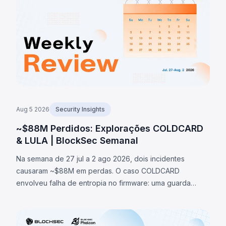
Aug 5 2026
Security Insights
~$88M Perdidos: Explorações COLDCARD
& LULA | BlockSec Semanal
Na semana de 27 jul a 2 ago 2026, dois incidentes
causaram ~$88M em perdas. O caso COLDCARD
envolveu falha de entropia no firmware: uma guarda
verificava existência de macro RNG em vez de sua
ativação, redirecionando geração de seeds para fallback
determinístico, permitindo recuperar seeds e roubar