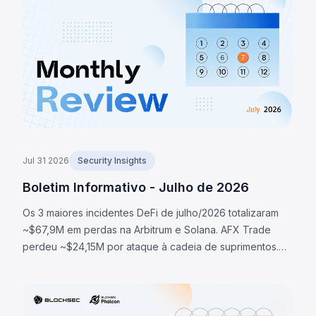
~1.370 BTC (~$88M). O token LULA na BNB Chain perdeu
~$578K por falha lógica que permitia acionar `recycle()`,
drenando liquidez da PancakeSwap V2.
Jul 31 2026
Security Insights
Boletim Informativo - Julho de 2026
Os 3 maiores incidentes DeFi de julho/2026 totalizaram
~$67,9M em perdas na Arbitrum e Solana. AFX Trade
perdeu ~$24,15M por ataque à cadeia de suprimentos.
Ostium perdeu ~$23,75M via oracle comprometido.
BonkDAO perdeu ~$20M por ataque de governança.