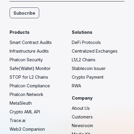
Subscribe
Products
Solutions
Smart Contract Audits
DeFi Protocols
Infrastructure Audits
Centralized Exchanges
Phalcon Security
L1/L2 Chains
Safe{Wallet} Monitor
Stablecoin Issuer
STOP for L2 Chains
Crypto Payment
Phalcon Compliance
RWA
Phalcon Network
Company
MetaSleuth
About Us
Crypto AML API
Customers
Trace.ai
Newsroom
Web3 Companion