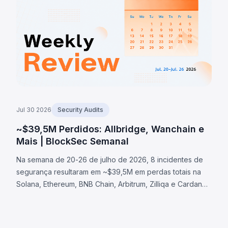
Jul 30 2026
Security Audits
~$39,5M Perdidos: Allbridge, Wanchain e
Mais | BlockSec Semanal
Na semana de 20-26 de julho de 2026, 8 incidentes de
segurança resultaram em ~$39,5M em perdas totais na
Solana, Ethereum, BNB Chain, Arbitrum, Zilliqa e Cardano.
O caso Allbridge Core (~$1,65M) expôs falha de
validação na Solana. Outros: Wanchain (~$500K), Zilliqa
(~$400K) e Lien Finance (~$542K).