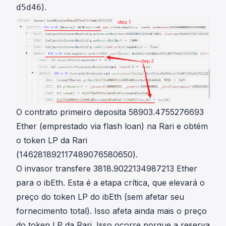
).
d5d46
O contrato primeiro deposita 58903.4755276693
Ether (emprestado via flash loan) na Rari e obtém
o token LP da Rari
(146281892117489076580650).
O invasor transfere 3818.9022134987213 Ether
para o ibEth. Esta é a etapa crítica, que elevará o
preço do token LP do ibEth (sem afetar seu
fornecimento total). Isso afeta ainda mais o preço
do token LP da Rari. Isso ocorre porque a reserva