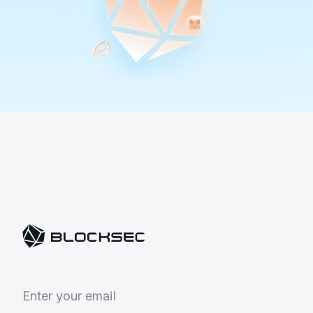
E
n
t
e
r
y
o
u
r
e
m
a
i
l