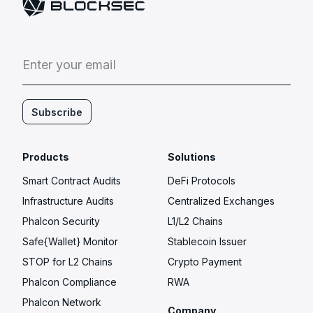
E
n
t
e
r
y
o
u
r
e
m
a
i
l
Subscribe
Products
Solutions
Smart Contract Audits
DeFi Protocols
Infrastructure Audits
Centralized Exchanges
Phalcon Security
L1/L2 Chains
Safe{Wallet} Monitor
Stablecoin Issuer
STOP for L2 Chains
Crypto Payment
Phalcon Compliance
RWA
Phalcon Network
Company