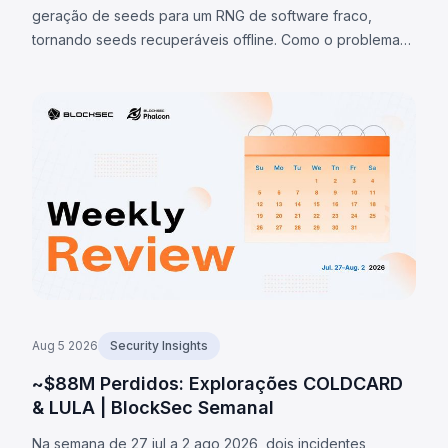
geração de seeds para um RNG de software fraco,
tornando seeds recuperáveis offline. Como o problema
está na seed, atualização de firmware não resolve;
varreduras confirmadas chegaram a 1.405 BTC (~$91M)
até 7/ago/2026.
Aug 5 2026
Security Insights
~$88M Perdidos: Explorações COLDCARD
& LULA | BlockSec Semanal
Na semana de 27 jul a 2 ago 2026, dois incidentes