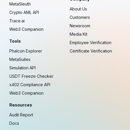
MetaSleuth
About Us
Crypto AML API
Customers
Trace.ai
Newsroom
Web3 Companion
Media Kit
Tools
Employee Verification
Phalcon Explorer
Certificate Verification
MetaSuites
Simulation API
USDT Freeze Checker
x402 Compliance API
Web3 Companion
Resources
Audit Report
Docs