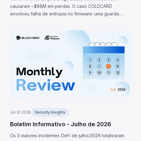
causaram ~$88M em perdas. O caso COLDCARD
envolveu falha de entropia no firmware: uma guarda
verificava existência de macro RNG em vez de sua
ativação, redirecionando geração de seeds para fallback
determinístico, permitindo recuperar seeds e roubar
~1.370 BTC (~$88M). O token LULA na BNB Chain perdeu
~$578K por falha lógica que permitia acionar `recycle()`,
drenando liquidez da PancakeSwap V2.
Jul 31 2026
Security Insights
Boletim Informativo - Julho de 2026
Os 3 maiores incidentes DeFi de julho/2026 totalizaram