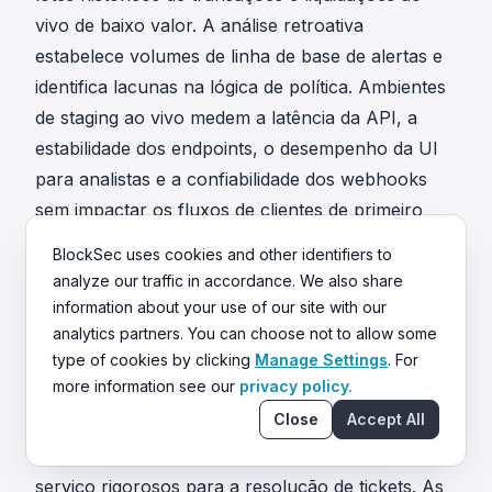
vivo de baixo valor. A análise retroativa
estabelece volumes de linha de base de alertas e
identifica lacunas na lógica de política. Ambientes
de staging ao vivo medem a latência da API, a
estabilidade dos endpoints, o desempenho da UI
para analistas e a confiabilidade dos webhooks
sem impactar os fluxos de clientes de primeiro
nível. Os líderes técnicos correlacionam as saídas
BlockSec uses cookies and other identifiers to
do sistema com incidentes legados documentados.
analyze our traffic in accordance. We also share
A fase de ajuste de lógica calibra a geração de
information about your use of our site with our
alertas. O pessoal de conformidade ajusta os
analytics partners. You can choose not to allow some
type of cookies by clicking
Manage Settings
. For
limiares mínimos em moeda fiduciária, distâncias
more information see our
privacy policy.
de proximidade, categorias de entidades e gatilhos
Close
Accept All
automatizados de escalonamento. Os gerentes de
operações estabelecem acordos de nível de
serviço rigorosos para a resolução de tickets. As