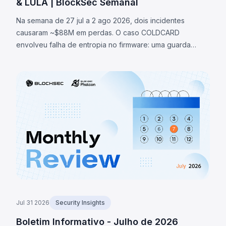
& LULA | BlockSec Semanal
Na semana de 27 jul a 2 ago 2026, dois incidentes
causaram ~$88M em perdas. O caso COLDCARD
envolveu falha de entropia no firmware: uma guarda
verificava existência de macro RNG em vez de sua
ativação, redirecionando geração de seeds para fallback
determinístico, permitindo recuperar seeds e roubar
~1.370 BTC (~$88M). O token LULA na BNB Chain perdeu
~$578K por falha lógica que permitia acionar `recycle()`,
drenando liquidez da PancakeSwap V2.
Jul 31 2026
Security Insights
Boletim Informativo - Julho de 2026