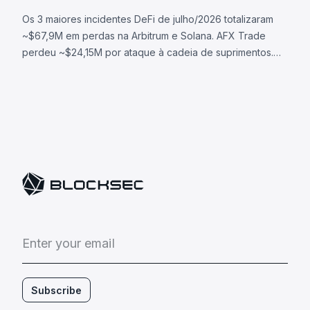
Os 3 maiores incidentes DeFi de julho/2026 totalizaram
~$67,9M em perdas na Arbitrum e Solana. AFX Trade
perdeu ~$24,15M por ataque à cadeia de suprimentos.
Ostium perdeu ~$23,75M via oracle comprometido.
BonkDAO perdeu ~$20M por ataque de governança.
E
n
t
e
r
y
o
u
r
e
m
a
i
l
Subscribe