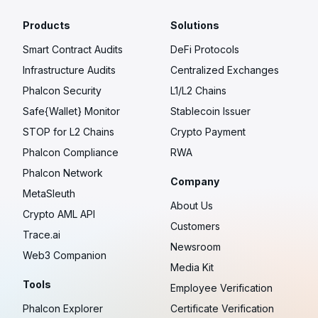
Products
Solutions
Smart Contract Audits
DeFi Protocols
Infrastructure Audits
Centralized Exchanges
Phalcon Security
L1/L2 Chains
Safe{Wallet} Monitor
Stablecoin Issuer
STOP for L2 Chains
Crypto Payment
Phalcon Compliance
RWA
Phalcon Network
Company
MetaSleuth
About Us
Crypto AML API
Customers
Trace.ai
Newsroom
Web3 Companion
Media Kit
Tools
Employee Verification
Phalcon Explorer
Certificate Verification