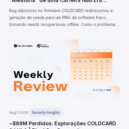
"Aleatória" de uma Carteira Não Era
Aleatória
Bug silencioso no firmware COLDCARD redirecionou a
geração de seeds para um RNG de software fraco,
tornando seeds recuperáveis offline. Como o problema
está na seed, atualização de firmware não resolve;
varreduras confirmadas chegaram a 1.405 BTC (~$91M)
até 7/ago/2026.
Aug 5 2026
Security Insights
~$88M Perdidos: Explorações COLDCARD