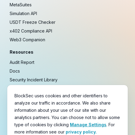
MetaSuites
Simulation API
USDT Freeze Checker
x402 Compliance API
Web3 Companion
Resources
Audit Report
Docs
Security Incident Library
Blog
BlockSec uses cookies and other identifiers to
Research
analyze our traffic in accordance. We also share
Guides
information about your use of our site with our
Crypto Payment Playbook
analytics partners. You can choose not to allow some
type of cookies by clicking
Manage Settings
. For
Copyright © 2021-
2026
BlockSec
more information see our
privacy policy.
Terms
&
Policies
&
Disclaimer