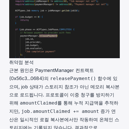
취약점 분석
근본 원인은 PaymentManager 컨트랙트
(
0x56c3...0684
)의
함수에 있
releasePayment()
으며, job 상태가 스토리지 참조가 아닌 메모리 복사본
으로 로드됩니다. 프로토콜이 이중 청구를 방지하기
위해
를 통해 누적 지급액을 추적하
amountClaimed
지만,
증가 연
job.amountClaimed += amount
산은 일시적인 로컬 복사본에서만 작동하며 온체인 스
토리지에는 기록되지 않습니다. 결과적으로