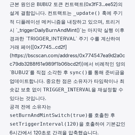
근본 원인은
토큰 컨트랙트(
0x3fF3...ee52
)의
BUBU2
설계 결함입니다. 컨트랙트는
훅에 주기
_update()
적 디플레이션 메커니즘을 내장하고 있으며, 트리거
시 `_triggerDailyBurnAndMint()`는 마지막 실행 이후
경과한 `TRIGGER_INTERVAL` 주기 수를 계산하여
거래 페어([0x7745...cd2f]
(https://bscscan.com/address/0x774547ea9d2a0c
c79db3288f61e989f1b06bcd2f))에서 비례적인 양의
`BUBU2`를 직접 소각한 후
를 통해 준비금을
sync()
업데이트합니다. 중요한 점은 소유자가 타임락이나 최
솟값 보호 없이
을 재설정할 수
TRIGGER_INTERVAL
있다는 것입니다.
공격 전에 소유자는
를 호출한 후
setBurnAndMintSwitch(true)
을 호출하여 기본값인
setTriggerInterval(120)
6시간에서 120초로 간격을 압축했습니다.