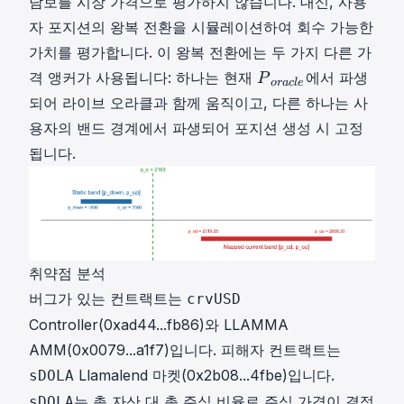
담보를 시장 가격으로 평가하지 않습니다. 대신, 사용
e
}
자 포지션의 왕복 전환을 시뮬레이션하여 회수 가능한
가치를 평가합니다. 이 왕복 전환에는 두 가지 다른 가
P
격 앵커가 사용됩니다: 하나는 현재
에서 파생
P
or
a
c
l
e
o
되어 라이브 오라클과 함께 움직이고, 다른 하나는 사
r
용자의 밴드 경계에서 파생되어 포지션 생성 시 고정
a
됩니다.
c
l
e
P
\
\
취약점 분석
_
버그가 있는 컨트랙트는
crvUSD
{
o
Controller(
0xad44...fb86
)와 LLAMMA
r
AMM(
0x0079...a1f7
)입니다. 피해자 컨트랙트는
a
Llamalend 마켓(
0x2b08...4fbe
)입니다.
sDOLA
c
는 총 자산 대 총 주식 비율로 주식 가격이 결정
sDOLA