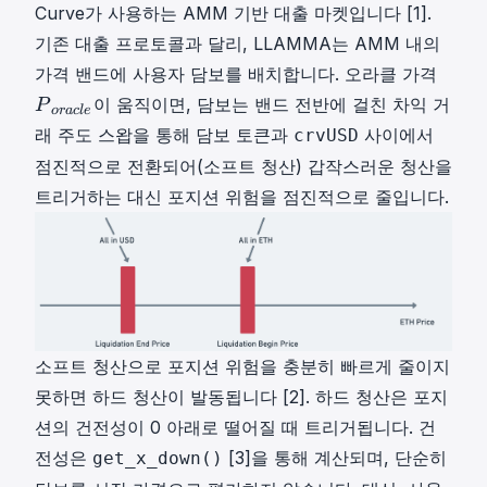
Curve가 사용하는 AMM 기반 대출 마켓입니다 [1].
기존 대출 프로토콜과 달리, LLAMMA는 AMM 내의
P
가격 밴드에 사용자 담보를 배치합니다. 오라클 가격
o
이 움직이면, 담보는 밴드 전반에 걸친 차익 거
P
or
a
c
l
e
r
래 주도 스왑을 통해 담보 토큰과
사이에서
crvUSD
a
점진적으로 전환되어(소프트 청산) 갑작스러운 청산을
c
l
트리거하는 대신 포지션 위험을 점진적으로 줄입니다.
e
P
\
\
_
{
소프트 청산으로 포지션 위험을 충분히 빠르게 줄이지
o
r
못하면 하드 청산이 발동됩니다 [2]. 하드 청산은 포지
a
션의 건전성이 0 아래로 떨어질 때 트리거됩니다. 건
c
전성은
[3]을 통해 계산되며, 단순히
get_x_down()
l