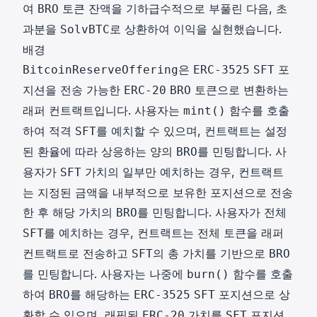
여
토큰 잔액을 기하급수적으로 부풀린 다음, 초
BRO
과분을
로 상환하여 이익을 실현했습니다.
SolvBTC
배경
은
포
BitcoinReserveOffering
ERC-3525
SFT
지션을 전송 가능한
토큰으로 변환하는
ERC-20
BRO
래퍼 컨트랙트입니다. 사용자는
함수를 호출
mint()
하여 적격
를 예치할 수 있으며, 컨트랙트는 설정
SFT
된 환율에 따라 상응하는 양의
를 민팅합니다. 사
BRO
용자가
가치의 일부만 예치하는 경우, 컨트랙트
SFT
는 지정된 금액을 내부적으로 보유한 포지션으로 전송
한 후 해당 가치의
를 민팅합니다. 사용자가 전체
BRO
를 예치하는 경우, 컨트랙트는 전체 토큰을 래퍼
SFT
컨트랙트로 전송하고
의 총 가치를 기반으로
SFT
BRO
를 민팅합니다. 사용자는 나중에
함수를 호출
burn()
하여
를 해당하는
포지션으로 상
BRO
ERC-3525
SFT
환할 수 있으며, 래핑된
가치를
포지션
ERC-20
SFT