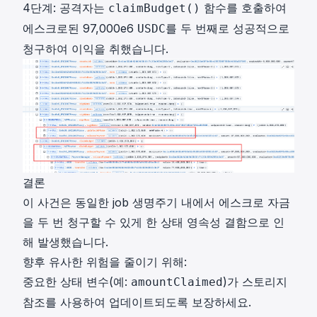
4단계: 공격자는
함수를 호출하여
claimBudget()
에스크로된 97,000e6
를 두 번째로 성공적으로
USDC
청구하여 이익을 취했습니다.
결론
이 사건은 동일한 job 생명주기 내에서 에스크로 자금
을 두 번 청구할 수 있게 한 상태 영속성 결함으로 인
해 발생했습니다.
향후 유사한 위험을 줄이기 위해:
중요한 상태 변수(예:
)가 스토리지
amountClaimed
참조를 사용하여 업데이트되도록 보장하세요.