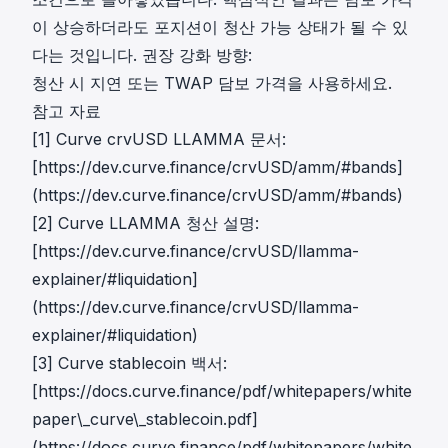
이 상승하더라도 포지션이 청산 가능 상태가 될 수 있
다는 것입니다. 권장 강화 방향:
청산 시 지연 또는 TWAP 담보 가격을 사용하세요.
참고 자료
[1] Curve crvUSD LLAMMA 문서:
[https://dev.curve.finance/crvUSD/amm/#bands]
(https://dev.curve.finance/crvUSD/amm/#bands)
[2] Curve LLAMMA 청산 설명:
[https://dev.curve.finance/crvUSD/llamma-
explainer/#liquidation]
(https://dev.curve.finance/crvUSD/llamma-
explainer/#liquidation)
[3] Curve stablecoin 백서:
[https://docs.curve.finance/pdf/whitepapers/white
paper\_curve\_stablecoin.pdf]
(https://docs.curve.finance/pdf/whitepapers/white