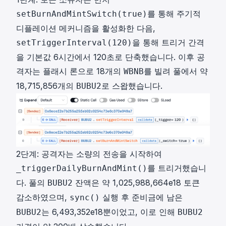
를 통해 주기적
setBurnAndMintSwitch(true)
디플레이션 메커니즘을 활성화한 다음,
을 통해 트리거 간격
setTriggerInterval(120)
을 기본값 6시간에서 120초로 단축했습니다. 이후 공
격자는 플래시 론으로 18개의
를 빌려 풀에서 약
WBNB
18,715,856개의
로 스왑했습니다.
BUBU2
2단계: 공격자는 소량의 전송을 시작하여
를 트리거했습니
_triggerDailyBurnAndMint()
다. 풀의
잔액은 약 1,025,988,664e18 토큰
BUBU2
감소하였으며,
실행 후 준비금에 남은
sync()
는 6,493,352e18뿐이었고, 이로 인해
BUBU2
BUBU2