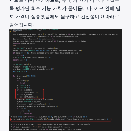
_
P
{
록 평가된 회수 가능 가치가 줄어듭니다. 이로 인해 담
\
o
보 가격이 상승했음에도 불구하고 건전성이 0 아래로
\
r
떨어집니다.
_
a
{
c
o
l
r
e
a
}
c
l
e
}