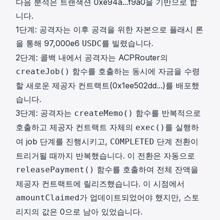
다음 분석은 트랜잭션
0xe94a...f9a0
을 기반으로 합
니다.
1단계: 공격자는 이후 공격을 위한 자본으로 플래시 론
을 통해 97,000e6
를 빌렸습니다.
USDC
2단계: 콜백 내에서 공격자는 ACPRouter의
함수를 호출하는 동시에 자금을 수령
createJob()
할 새로운 제공자 컨트랙트(0x1ee502dd...)를 배포했
습니다.
3단계: 공격자는
함수를 반복적으로
createMemo()
호출하고 제공자 컨트랙트 자체의
를 실행하
exec()
여 job 단계를 진행시키고,
단계 전환이
COMPLETED
트리거될 때까지 반복했습니다. 이 전환은 자동으로
함수를 호출하여 전체 잔액을
releasePayment()
제공자 컨트랙트에 릴리즈했습니다. 이 시점에서
가 업데이트되었어야 했지만, 스토
amountClaimed
리지의 값은 0으로 남아 있었습니다.