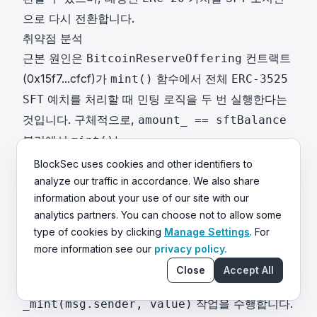
으로 다시 전환합니다.
취약점 분석
근본 원인은
컨트랙트
BitcoinReserveOffering
(
0x15f7...cfcf
)가
함수에서 전체
mint()
ERC-3525
예치를 처리할 때 민팅 로직을 두 번 실행한다는
SFT
것입니다. 구체적으로,
amount_ == sftBalance
분기에서
는
mint()
ERC3525TransferHelper.doSafeTransferIn
BlockSec uses cookies and other identifiers to
을 호출하여 전체
를 컨트랙트로 안전하게 전송
analyze our traffic in accordance. We also share
()
SFT
information about your use of our site with our
하며, 이는
콜백을 트리거합
onERC721Received()
analytics partners. You can choose not to allow some
니다. 이 콜백 내에서 컨트랙트는 이미
의 가치를
SFT
type of cookies by clicking
Manage Settings
. For
계산하고 발신자에게
를 민팅합니다. 콜백이 반환
BRO
more information see our
privacy policy.
된 후
는 실행을 계속하여 동일한
를
mint()
amount_
Close
Accept All
사용하여 가치를 재계산하고 두 번째
작업을 수행합니다.
_mint(msg.sender, value)