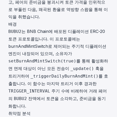
고, 페어의 준비금을 붕괴시켜 토큰 가격을 인위적으
로 부풀린 다음, 왜곡된 환율로 역방향 스왑을 통해 이
익을 취했습니다.
배경
는 BNB Chain에 배포된 디플레이션 ERC-20
BUBU2
토큰 프로토콜입니다. 이 프로토콜에는
burnAndMintSwitch로 제어되는 주기적 디플레이션
엔진이 내장되어 있으며, 소유자가
를 통해 활성화하
setBurnAndMintSwitch(true)
면 면제 대상이 아닌 모든 전송이
훅을
_update()
트리거하여
를 호
_triggerDailyBurnAndMint()
출합니다. 이 함수는 마지막 트리거 이후 경과한
주기 수에 비례하여 거래 페어
TRIGGER_INTERVAL
의
잔액에서 토큰을 소각하고, 준비금을 동기
BUBU2
화합니다.
취약점 분석