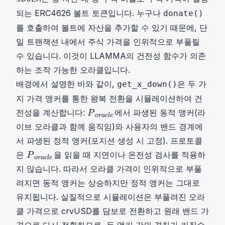
l
e
되는 ERC4626 볼트 토큰입니다. 누구나
donate()
}
를 호출하여 볼트에 자산을 추가할 수 있기 때문에, 단
일 트랜잭션 내에서 주식 가격을 인위적으로 부풀릴
수 있습니다. 이것이 LLAMMA의 건전성 함수가 의존
하는 조작 가능한 오라클입니다.
배경에서 설명한 바와 같이,
은 두 가
get_x_down()
지 가격 앵커를 통한 왕복 전환을 시뮬레이션하여 건
P
전성을 계산합니다:
에서 파생된 동적 앵커(라
P
or
a
c
l
e
o
이브 오라클과 함께 움직임)와 사용자의 밴드 경계에
r
서 파생된 정적 앵커(포지션 생성 시 고정). 프로토콜
a
P
은
을 읽을 때 지연이나 온전성 검사를 적용하
P
c
or
a
c
l
e
o
l
지 않습니다. 따라서 오라클 가격이 인위적으로 부풀
r
e
려지면 동적 앵커는 상승하지만 정적 앵커는 그대로
a
P
유지됩니다. 실질적으로 시뮬레이션은 부풀려진 오라
c
\
l
클 가격으로 crvUSD를 담보로 전환하고 원래 밴드 가
\
e
격으로 다시 전환하므로, 두 앵커 간의 격차가 커질수