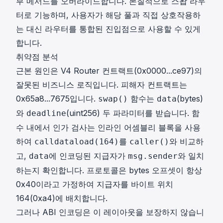
부 메서드를 오버라이드합니다. 본질적으로 스왑 라우
터로 기능하며, 사용자가 해당 풀과 직접 상호작용하
는 대신 라우터를 통합된 진입점으로 사용할 수 있게
합니다.
취약점 분석
근본 원인은 V4 Router 컨트랙트(
0x0000...ce97
)의
잘못된 비즈니스 로직입니다. 피해자 컨트랙트는
0x65a8...7675
입니다.
함수는
(bytes)
swap()
data
와
(uint256) 두 파라미터를 받습니다. 함
deadline
수 내에서 인가 검사는 인라인 어셈블리 블록을 사용
하여
를
와 비교하
calldataload(164)
caller()
고,
에 인코딩된 지급자가
와 일치
data
msg.sender
하는지 확인합니다. 프로토콜은 bytes 오프셋이 항상
0x40이라고 가정하여 지급자를 바이트 위치
164(0xa4)에 배치합니다.
그러나 ABI 인코딩은 이 레이아웃을 보장하지 않습니