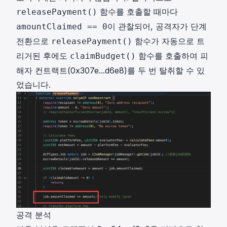
함수를 호출할 때마다
releasePayment()
이 관찰되어, 공격자가 단계
amountClaimed == 0
전환으로
함수가 자동으로 트
releasePayment()
리거된 후에도
함수를 호출하여 피
claimBudget()
해자 컨트랙트(
0x307e...d6e8
)를 두 번 탈취할 수 있
었습니다.
공격 분석