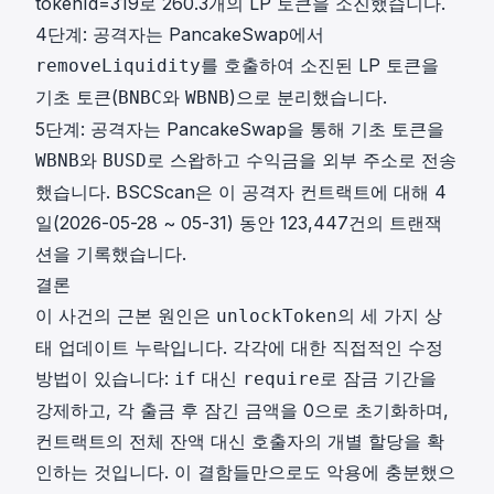
tokenId=319로 260.3개의 LP 토큰을 소진했습니다.
4단계: 공격자는 PancakeSwap에서
를 호출하여 소진된 LP 토큰을
removeLiquidity
기초 토큰(
와
)으로 분리했습니다.
BNBC
WBNB
5단계: 공격자는 PancakeSwap을 통해 기초 토큰을
와
로 스왑하고 수익금을 외부 주소로 전송
WBNB
BUSD
했습니다. BSCScan은 이 공격자 컨트랙트에 대해 4
일(2026-05-28 ~ 05-31) 동안 123,447건의 트랜잭
션을 기록했습니다.
결론
이 사건의 근본 원인은
의 세 가지 상
unlockToken
태 업데이트 누락입니다. 각각에 대한 직접적인 수정
방법이 있습니다:
대신
로 잠금 기간을
if
require
강제하고, 각 출금 후 잠긴 금액을 0으로 초기화하며,
컨트랙트의 전체 잔액 대신 호출자의 개별 할당을 확
인하는 것입니다. 이 결함들만으로도 악용에 충분했으