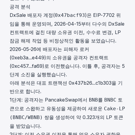
공격 분석
DxSale 배포자 계정(
)은 EIP-7702 위
0x47bacf93
임을 통해 운영되며, 2026-04-15부터 다수의 DxSale
컨트랙트에 걸친 대량 소유권 이전, 수수료 변경, LP
잠금 해제 작업 등 비정상적인 활동을 보였습니다.
2026-05-26에 배포자는 피해자 로커
(
0xeb3a...e449
)의 소유권을 공격자 컨트랙트
(
0xc457...fa69
)로 이전했습니다. 이틀 후, 공격자는 5
단계 소진을 실행했습니다.
아래 분석은 대표 트랜잭션
0x437b26...c1b303
을 기
반으로 합니다.
1단계: 공격자는 PancakeSwap에서
를
토
BNB
BNBC
큰으로 스왑하고 유동성을 제공하여 새로운
Cake-LP
쌍을 생성하여 약 0.323개의 LP 토큰
(BNBC/WBNB)
을 받았습니다.
2단계: 이전 소유권 이전을 통해 얻은 소유자 권한을