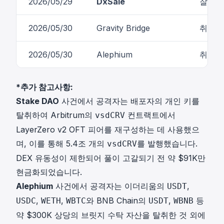
2026/05/29
DxSale
잘못된
2026/05/30
Gravity Bridge
취약한
2026/05/30
Alephium
취약한
*추가 참고사항:
Stake DAO
사건에서 공격자는 배포자의 개인 키를
탈취하여 Arbitrum의
컨트랙트에서
vsdCRV
LayerZero v2 OFT 피어를 재구성하는 데 사용했으
며, 이를 통해 5.4조 개의
를 발행했습니다.
vsdCRV
DEX 유동성이 제한되어 풀이 고갈되기 전 약 $91K만
현금화되었습니다.
Alephium
사건에서 공격자는 이더리움의
,
USDT
,
,
와 BNB Chain의
,
등
USDC
WETH
WBTC
USDT
WBNB
약 $300K 상당의 브릿지 수탁 자산을 탈취한 것 외에