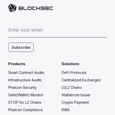
E
n
t
e
r
y
o
u
r
e
m
a
i
l
Subscribe
Products
Solutions
Smart Contract Audits
DeFi Protocols
Infrastructure Audits
Centralized Exchanges
Phalcon Security
L1/L2 Chains
Safe{Wallet} Monitor
Stablecoin Issuer
STOP for L2 Chains
Crypto Payment
Phalcon Compliance
RWA