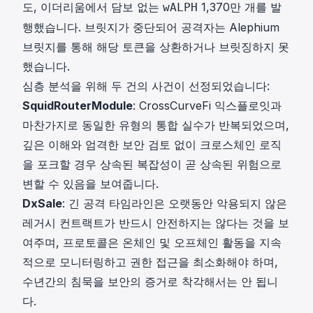
도, 이더리움에서 담보 없는
1,370만 개를 발
wALPH
행했습니다. 브릿지가 중단되어 공격자는 Alephium
브릿지를 통해 해당 토큰을 상환하거나 브릿징하지 못
했습니다.
심층 분석을 위해 두 건의 사건이 선정되었습니다:
SquidRouterModule
: CrossCurveFi 익스플로잇과
마찬가지로 동일한 유형의 통합 실수가 반복되었으며,
깊은 이해와 엄격한 보안 검토 없이 크로스체인 로직
을 포크할 경우 상속된 복잡성이 곧 상속된 위험으로
변할 수 있음을 보여줍니다.
DxSale
: 긴 공격 타임라인은 오랫동안 악용되지 않은
레거시 컨트랙트가 반드시 안전하지는 않다는 것을 보
여주며, 프로토콜은 온체인 및 오프체인 활동을 지속
적으로 모니터링하고 권한 접근을 최소화해야 하며,
수년간의 침묵을 보안의 증거로 착각해서는 안 됩니
다.