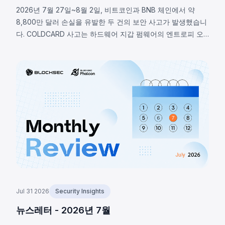
2026년 7월 27일~8월 2일, 비트코인과 BNB 체인에서 약
8,800만 달러 손실을 유발한 두 건의 보안 사고가 발생했습니
다. COLDCARD 사고는 하드웨어 지갑 펌웨어의 엔트로피 오
류로, RNG 매크로 활성화 여부 미확인으로 결정론적 폴백이
실행되어 약 1,370 BTC(~8,800만 달러)가 탈취됐습니다.
BNB 체인의 LULA 토큰은 비즈니스 로직 취약점으로
`recycle()` 함수가 악용되어 PancakeSwap V2 유동성에서
약 57만 8천 달러가 유출됐습니다.
Jul 31 2026
Security Insights
뉴스레터 - 2026년 7월