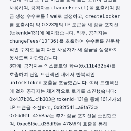
사용하여, 공격자는
을 호출하여 잠
changeFees(1)
금 생성 수수료를 1 wei로 설정하고,
createLocker
를 호출하여 약 0.323개의 LP 토큰을 새 잠금 포지션
(tokenId=131)에 예치했습니다. 직후, 공격자는
을 호출하여 수수료를 천문학
changeFees(10^36)
적인 수치로 높여 다른 사용자가 새 잠금을 생성하지
못하도록 차단했습니다.
3단계: 공격자는 익스플로잇 함수(
)를
0x11b432b4
호출하여 단일 트랜잭션 내에서 반복적인
호출을 조율했습니다. 여러 트랜잭션
unlockToken
에 걸쳐 공격자는 체계적으로 로커를 소진했습니다:
0x437b26...c1b303
은 tokenId=131을 통해 161.4개의
LP 토큰을 소진하고,
0x82f541...a9fa73
과
0x5dd61f...4298aa
는 추가 잠금 포지션을 소진했으
며,
0xac8f5e...d36df9
는 478번의 호출을 통해