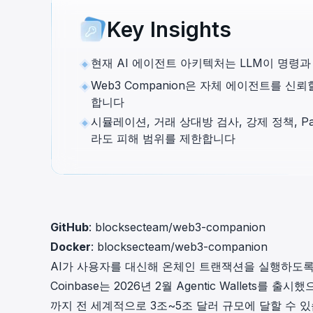
cha
Key Insights
Phalcon Explorer
Visualize, simulate, and debug on-
Cr
chain transactions with an intuitive
Add
현재 AI 에이전트 아키텍처는 LLM이 명령과
interface.
scr
Web3 Companion은 자체 에이전트를 
합니다
시뮬레이션, 거래 상대방 검사, 강제 정책, 
라도 피해 범위를 제한합니다
GitHub
:
blocksecteam/web3-companion
Docker
:
blocksecteam/web3-companion
AI가 사용자를 대신해 온체인 트랜잭션을 실행하도록
Coinbase는 2026년 2월
Agentic Wallets
를 출시했
까지 전 세계적으로 3조~5조 달러 규모에 달할 수 있습