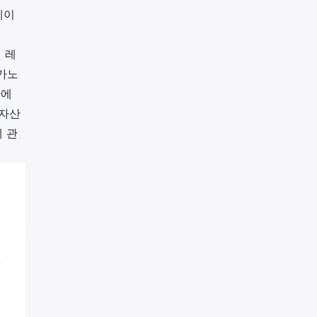
에이
 레
테가노
안에
 자산
 관