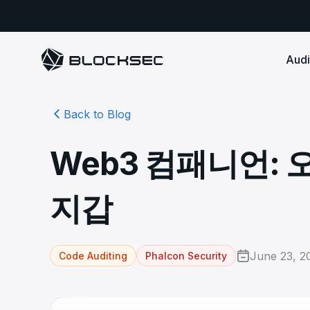
Audi
Back to Blog
Smart Contract 
SECURITY
Audit Reports
COMPLI
DeFi Protocols
Ensure your DApp's 
Detect every comprehensive r
Secure your code pre-launch and block attacks in
Web3 컴패니언:
security audits by Block Sec.
robust, reliable, an
Phalcon Security
Ph
real-time. Safeguard both user assets and your
Detect every threat, alert what
reputation.
standards.
Ide
matters, and block attacks in real-
an
Docs
지갑
time.
Comprehensive docs to help yo
Stablecoin Issuer
with BlockSec
Ph
Infrastructure A
Secure your contracts pre-launch and monitor
Safe{Wallet} Monitor
Mon
transactions in real-time, safeguarding both asset
Secure your L1/L2 ch
Monitor, analyze, and simulate to
rea
stability and regulatory trust.
Security Incidents Library
ensure your Safe{Wallet}’s security.
other infrastructure
wit
June 23, 2
Code Auditing
Phalcon Security
Comprehensive docs to help yo
systemic risk.
with BlockSec
STOP for L2 Chains
Me
Stop hacks at the Sequencer level to
Tra
ensure L2 security.
tra