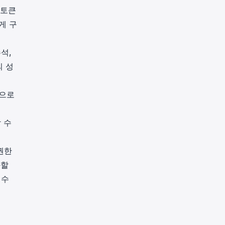
 토큰
게 구
석,
의 성
적으로
 수
권한
화할
 수