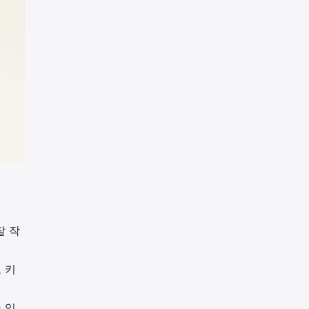
잘 작
 키
 있