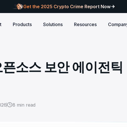
Get the 2025 Crypto Crime Report Now
t
Products
Solutions
Resources
Compan
Audits
ANCE
Blog
AI
Customers
Centralized Exchanges
L1/L2 Chai
About Blocksec
core logic is
eports of Web3
Stay updated with industry insights and BlockSec
Explore our global c
Identify illicit activities, manage risks, and ensure
Protect your 
Where cutting-edge research
 오픈소스 보안 에이전틱
new.
partners shaping th
d meets top security
alcon Compliance
Trace.ai
AML/CFT compliance.
Free Trial
New
attacks at th
meets real-world security.
security landscape.
reputation.
ntify illicit activities, manage risks,
Trace stolen crypto with AI-
d ensure AML/CFT compliance.
on-chain investigation.
Research
u build securely
Influential papers advancing blockchain security.
Crypto Payment
RWA
alcon Network
x402 Compliance API
udits
Block illicit funds in real-time and meet global
Build Investo
itor illicit fund inflows and receive
Pay-per-call AML intelligence 
compliance standards, building trust in every
every layer: 
ains, wallets, and
l-time alerts before they are
x402 protocol.
transaction.
screen every 
Free
 stack against
hdrawn.
026
8
min read
u build securely
Web3 Companion
taSleuth
The Secure Agentic Wallet.
ck crypto funds, visualize
nsaction flows, and simplify on-