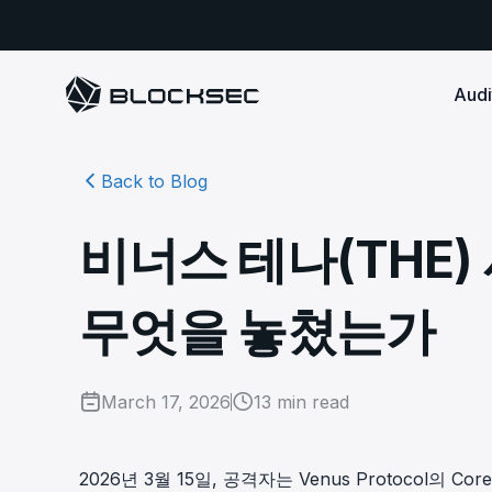
Audi
Back to Blog
Smart Contract 
SECURITY
Audit Reports
COMPLI
DeFi Protocols
Ensure your DApp's 
Detect every comprehensive r
Secure your code pre-launch and block attacks in
비너스 테나(THE)
security audits by Block Sec.
robust, reliable, an
Phalcon Security
Ph
real-time. Safeguard both user assets and your
Detect every threat, alert what
reputation.
standards.
Ide
matters, and block attacks in real-
an
Docs
무엇을 놓쳤는가
time.
Comprehensive docs to help yo
Stablecoin Issuer
with BlockSec
Ph
Infrastructure A
Secure your contracts pre-launch and monitor
Safe{Wallet} Monitor
Mon
transactions in real-time, safeguarding both asset
Secure your L1/L2 ch
Monitor, analyze, and simulate to
rea
stability and regulatory trust.
Security Incidents Library
ensure your Safe{Wallet}’s security.
March 17, 2026
13
min read
other infrastructure
wit
Comprehensive docs to help yo
systemic risk.
with BlockSec
STOP for L2 Chains
Me
Stop hacks at the Sequencer level to
Tra
2026년 3월 15일, 공격자는 Venus Protocol의 Core
ensure L2 security.
tra