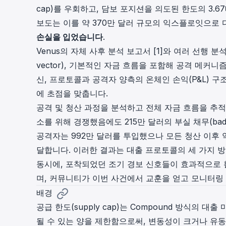
cap)를 우회하고, 담보 포지션을 의도된 한도의 3.67
cha
Phalcon Explorer
보도는 이를 약 370만 달러 규모의 익스플로잇으로 
Visualize, simulate, and debug on-
Cr
손실을 입었습니다
.
chain transactions with an intuitive
Add
interface.
scr
Venus의 자체 사후 분석 보고서 [1]와 여러 선행 분석 [2
vector), 기본적인 자금 흐름을 포함해 공격 메커
신, 프로토콜과 공격자 양측의 온체인 손익(P&L) 
에 초점을 맞춥니다.
공격 및 청산 과정을 분석하고 전체 자금 흐름을 추적한
소를 위해 경쟁했음에도 215만 달러의 부실 채무(bad
공격자는 992만 달러를 투입했으나 모든 청산 이후 
달합니다. 이러한 결과는 대출 프로토콜의 세 가지 
동시에, 포착되었던 조기 경보 신호들이 효과적으로 
며, 커뮤니티가 이번 사건에서 교훈을 얻고 모니터링
배경
공급 한도(supply cap)는 Compound 방식의
될 수 있는 양을 제한함으로써, 변동성이 크거나 유동