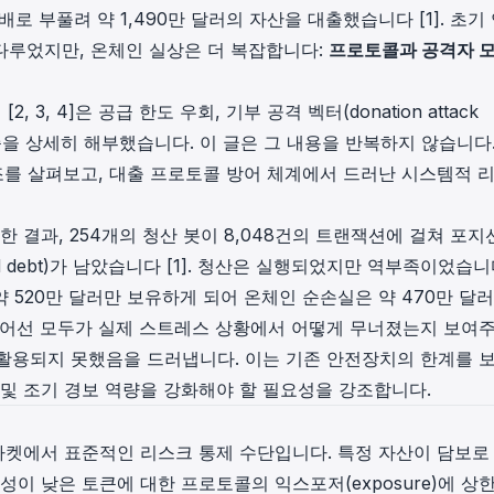
배로 부풀려 약 1,490만 달러의 자산을 대출했습니다 [1]. 초기
in investigations.
다루었지만, 온체인 실상은 더 복잡합니다:
프로토콜과 공격자 
ypto AML API
ress labels, risk scoring, and
eening APIs for crypto compliance.
, 3, 4]은 공급 한도 우회, 기부 공격 벡터(donation attack
니즘을 상세히 해부했습니다. 이 글은 그 내용을 반복하지 않습니다.
구조를 살펴보고, 대출 프로토콜 방어 체계에서 드러난 시스템적 
 결과, 254개의 청산 봇이 8,048건의 트랜잭션에 걸쳐 포지
 debt)가 남았습니다 [1]. 청산은 실행되었지만 역부족이었습니
약 520만 달러만 보유하게 되어 온체인 순손실은 약 470만 달
방어선 모두가 실제 스트레스 상황에서 어떻게 무너졌는지 보여
활용되지 못했음을 드러냅니다. 이는 기존 안전장치의 한계를 
 및 조기 경보 역량을 강화해야 할 필요성을 강조합니다.
 대출 마켓에서 표준적인 리스크 통제 수단입니다. 특정 자산이 담보로
성이 낮은 토큰에 대한 프로토콜의 익스포저(exposure)에 상