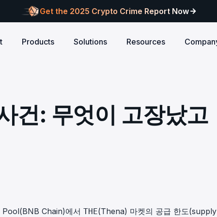
Get the 2025 Crypto Crime Report Now
t
Products
Solutions
Resources
Compan
Audits
ANCE
Blog
AI
Customers
Centralized Exchanges
L1/L2 Chai
About Blocksec
core logic is
eports of Web3
Stay updated with industry insights and BlockSec
Explore our global c
Identify illicit activities, manage risks, and ensure
Protect your 
Where cutting-edge research
 사건: 무엇이 고장났고
new.
partners shaping th
d meets top security
alcon Compliance
Trace.ai
AML/CFT compliance.
Free Trial
New
attacks at th
meets real-world security.
security landscape.
reputation.
ntify illicit activities, manage risks,
Trace stolen crypto with AI-
d ensure AML/CFT compliance.
on-chain investigation.
Research
u build securely
Influential papers advancing blockchain security.
Crypto Payment
RWA
alcon Network
x402 Compliance API
udits
Block illicit funds in real-time and meet global
Build Investo
itor illicit fund inflows and receive
Pay-per-call AML intelligence 
compliance standards, building trust in every
every layer: 
ains, wallets, and
l-time alerts before they are
x402 protocol.
transaction.
screen every 
Free
 stack against
hdrawn.
u build securely
Web3 Companion
taSleuth
The Secure Agentic Wallet.
ck crypto funds, visualize
 Pool(BNB Chain)에서
(Thena) 마켓의 공급 한도(supply
THE
nsaction flows, and simplify on-