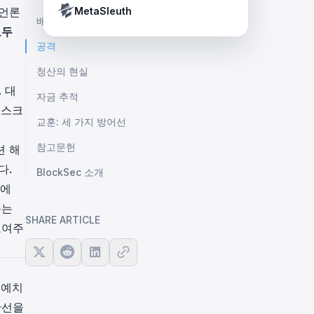
Crypto Payment Compliance Handbook
Tether’s blacklist in real time.
 언론
MetaSleuth
배경
모두
공격
청산의 현실
 대
자금 추적
리스크
교훈: 세 가지 방어선
참고문헌
션 해
다.
BlockSec 소개
러에
주는
SHARE ARTICLE
보여주
 예치
한선을