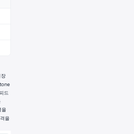
시장
tone
 피드
은
력을
가격을