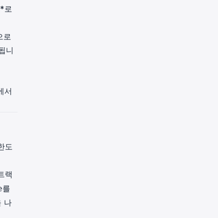
**로
으로
대됩니
에서
한도
트랙
를
e
 나