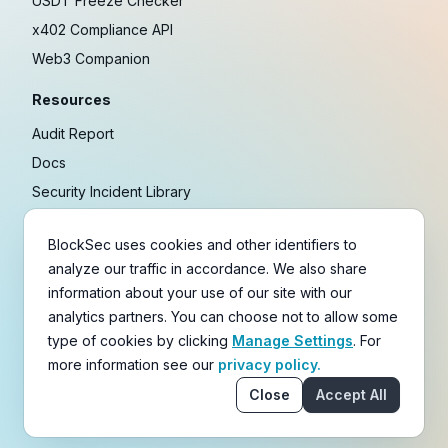
USDT Freeze Checker
x402 Compliance API
Web3 Companion
Resources
Audit Report
Docs
Security Incident Library
Blog
BlockSec uses cookies and other identifiers to
Research
analyze our traffic in accordance. We also share
Guides
information about your use of our site with our
Crypto Payment Playbook
analytics partners. You can choose not to allow some
type of cookies by clicking
Manage Settings
. For
Copyright © 2021-
2026
BlockSec
more information see our
privacy policy.
Terms
&
Policies
&
Disclaimer
Close
Accept All
email
X
Telegram
YouTube
Linkedin
GitHub