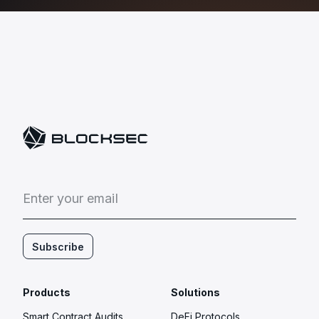
E
n
t
e
r
y
o
u
r
e
m
a
i
l
Subscribe
Products
Solutions
Smart Contract Audits
DeFi Protocols