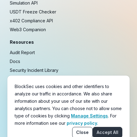
Simulation API
USDT Freeze Checker
x402 Compliance API
Web3 Companion
Resources
Audit Report
Docs
Security Incident Library
Blog
BlockSec uses cookies and other identifiers to
Research
analyze our traffic in accordance. We also share
Guides
information about your use of our site with our
Crypto Payment Playbook
analytics partners. You can choose not to allow some
type of cookies by clicking
Manage Settings
. For
Copyright © 2021-
2026
BlockSec
more information see our
privacy policy.
Terms
&
Policies
&
Disclaimer
Close
Accept All
email
X
Telegram
YouTube
Linkedin
GitHub