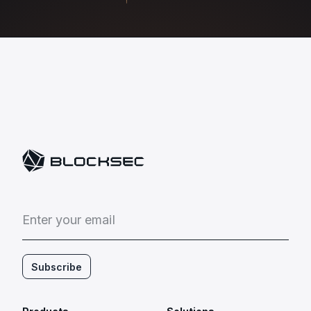
E
n
t
e
r
y
o
u
r
e
m
a
i
l
Subscribe