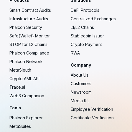
Products
Solutions
Smart Contract Audits
DeFi Protocols
Infrastructure Audits
Centralized Exchanges
Phalcon Security
L1/L2 Chains
Safe{Wallet} Monitor
Stablecoin Issuer
STOP for L2 Chains
Crypto Payment
Phalcon Compliance
RWA
Phalcon Network
Company
MetaSleuth
About Us
Crypto AML API
Customers
Trace.ai
Newsroom
Web3 Companion
Media Kit
Tools
Employee Verification
Phalcon Explorer
Certificate Verification
MetaSuites