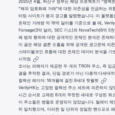
2025년 4월, 허산구 정부는 해당 프로젝트가 "명
"해외 암호화폐 거래"에 대한 의존성을 언급하는 위험
터링 사이트가 붕괴 경고를 발령했습니다. 이 플랫폼은
온체인 거래량 약 16억 달러를 기준으로 볼 때, Ver
Forsage
(3억 달러, SEC 기소)와
NovaTech
(6억 5
폐 범죄 행위에 대한 공개적인 온체인 분석은 존재하
이 글은 해당 결론 도출을 위해 공개된 권고문에 의존
스테이블코인 흐름에 대한 온체인 데이터 분석을 기반
시작점
조사는 피해자가 제공한 두 개의 TRON 주소, 즉 
결을 추적한 결과, 단일 경로가 아닌 다층적·다세대
컬렉션 레이어: 16개월에 걸친 8세대 핫월렛
VerilyHK는 고정된 컬렉션 주소 세트에 의존하지 않
시간 순서로 교체된 8개의 뚜렷한 세대로 구성된 최소
이 주소들은 병렬로 운영되지 않았습니다. 릴레이 체
히 일치했으며, 이러한 일 단위의 정밀한 핸드오프 