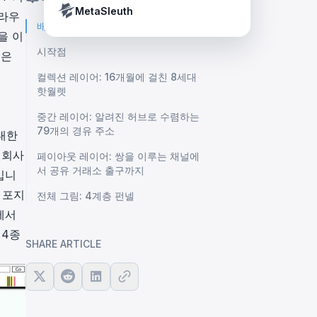
Crypto Payment Compliance Handbook
Tether’s blacklist in real time.
MetaSleuth
 라우
배경
을 이
시작점
글은
컬렉션 레이어: 16개월에 걸친 8세대
핫월렛
중간 레이어: 알려진 허브로 수렴하는
79개의 경유 주소
 대한
 회사
페이아웃 레이어: 쌍을 이루는 채널에
서 공유 거래소 출구까지
입니
적 포지
전체 그림: 4계층 펀넬
에서
 4종
SHARE ARTICLE