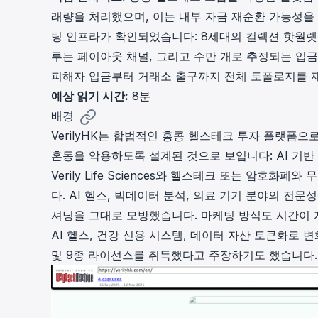
cha
래량을 처리했으며, 이는 내부 자금 재순환 가능성을
Phalcon Explorer
팅 인프라가 확인되었습니다: 8세대의 컬렉션 핫월렛,
Visualize, simulate, and debug on-
Cr
chain transactions with an intuitive
루는 페이아웃 채널, 그리고 수만 개로 추정되는 입금
Add
interface.
scr
피해자 입금부터 거래소 출구까지 전체 토폴로지를 
예상 읽기 시간:
8분
배경
VerilyHK는 합법적인 홍콩 헬스테크 투자 플랫폼으
혼동을 악용하도록 설계된 것으로 보입니다: AI 기반 
Verily Life Sciences
와 헬스테크 또는 암호화폐와 무관
다. AI 헬스, 빅데이터 분석, 의료 기기 분야의 전문성
셔닝을 그대로 모방했습니다. 마케팅 방식도 시간이 
AI 헬스, 건강 신용 시스템, 데이터 자산 토큰화로 
및 9종 라이선스를 취득했다고 주장하기도 했습니다.