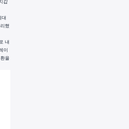
 지갑
세대
처리했
로 내
 레이
순환을