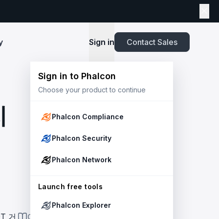
y
Sign in
Contact Sales
Sign in to Phalcon
TOOLS
Choose your product to continue
Playbook
New
ns
Newsroom
lients and
Security and Compliance for Crypto Payment
infrastructure before launch. Block
Explore highlights from the press,
지
e Web3
Systems: An Enterprise Playbook
MetaSuites
e source to shield your ecosystem and
news and featured stories.
Phalcon Compliance
Enhance your blockchain explorer with
powered
20+ integrated tools for advanced
Whitepaper
Phalcon Security
capabilities.
Stablecoin Issuer Freeze Risk: A User-Centric
Risk Management Framework
r Trust and Secure Your Platform at
Simulation API
Phalcon Network
via the
Audit your tokenization contracts,
See outcomes and balance changes
transaction, and protect your treasury.
Report
in USD before you sign any on-chain
2025 Crypto Crime Report
Launch free tools
transaction.
Phalcon Explorer
USDT Freeze Checker
Handbook
T 거
ON THIS PAGE
Check any USDT address against