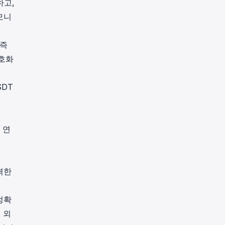
하고,
모니
 즉
암호화
SDT
 연
격한
정확
 외