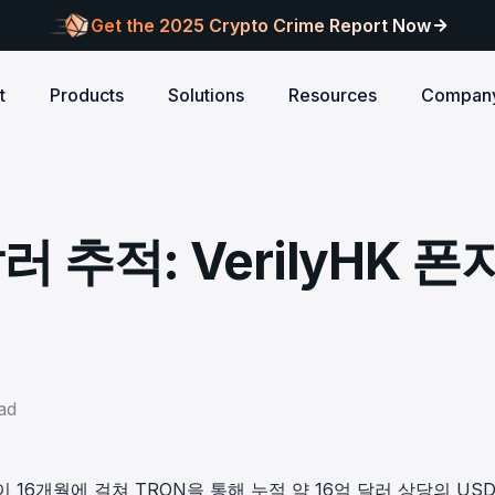
Get the 2025 Crypto Crime Report Now
t
Products
Solutions
Resources
Compan
Audits
ANCE
Blog
AI
Customers
Centralized Exchanges
L1/L2 Chai
About Blocksec
core logic is
eports of Web3
Stay updated with industry insights and BlockSec
Explore our global c
Identify illicit activities, manage risks, and ensure
Protect your 
Where cutting-edge research
러 추적: VerilyHK 폰
new.
partners shaping th
d meets top security
alcon Compliance
Trace.ai
AML/CFT compliance.
Free Trial
New
attacks at th
meets real-world security.
security landscape.
reputation.
ntify illicit activities, manage risks,
Trace stolen crypto with AI-
d ensure AML/CFT compliance.
on-chain investigation.
Research
u build securely
Influential papers advancing blockchain security.
Crypto Payment
RWA
alcon Network
x402 Compliance API
udits
Block illicit funds in real-time and meet global
Build Investo
itor illicit fund inflows and receive
Pay-per-call AML intelligence 
compliance standards, building trust in every
every layer: 
ains, wallets, and
l-time alerts before they are
x402 protocol.
transaction.
screen every 
Free
 stack against
hdrawn.
ad
u build securely
Web3 Companion
taSleuth
The Secure Agentic Wallet.
ck crypto funds, visualize
16개월에 걸쳐 TRON을 통해 누적 약 16억 달러 상당의 USD
nsaction flows, and simplify on-