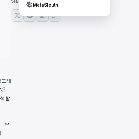
SHARE ARTICLE
Crypto Payment Compliance Handbook
Tether’s blacklist in real time.
MetaSleuth
 업그레
c은
분석합
그 수
,