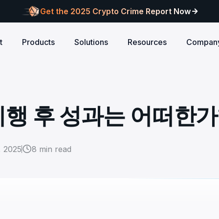
Get the 2025 Crypto Crime Report Now
t
Products
Solutions
Resources
Compan
Audits
ANCE
Blog
AI
Customers
Centralized Exchanges
L1/L2 Chai
About Blocksec
core logic is
eports of Web3
Stay updated with industry insights and BlockSec
Explore our global c
Identify illicit activities, manage risks, and ensure
Protect your 
Where cutting-edge research
 시행 후 성과는 어떠한가
new.
partners shaping th
d meets top security
alcon Compliance
Trace.ai
AML/CFT compliance.
Free Trial
New
attacks at th
meets real-world security.
security landscape.
reputation.
ntify illicit activities, manage risks,
Trace stolen crypto with AI-
d ensure AML/CFT compliance.
on-chain investigation.
Research
u build securely
Influential papers advancing blockchain security.
Crypto Payment
RWA
, 2025
8
min read
alcon Network
x402 Compliance API
udits
Block illicit funds in real-time and meet global
Build Investo
itor illicit fund inflows and receive
Pay-per-call AML intelligence 
compliance standards, building trust in every
every layer: 
ains, wallets, and
l-time alerts before they are
x402 protocol.
transaction.
screen every 
Free
 stack against
hdrawn.
u build securely
Web3 Companion
taSleuth
The Secure Agentic Wallet.
ck crypto funds, visualize
nsaction flows, and simplify on-