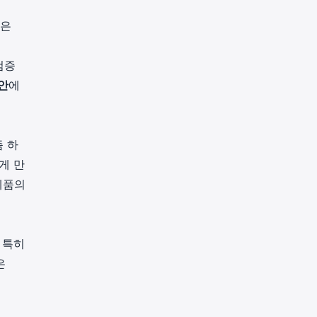
같은
검증
안
에
 하
게 만
제품의
 특히
은