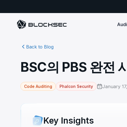
Audi
Back to Blog
Smart Contract 
SECURITY
Audit Reports
COMPLI
DeFi Protocols
Ensure your DApp's 
Detect every comprehensive r
Secure your code pre-launch and block attacks in
BSC의 PBS 완전
security audits by Block Sec.
robust, reliable, an
Phalcon Security
Ph
real-time. Safeguard both user assets and your
Detect every threat, alert what
reputation.
standards.
Ide
matters, and block attacks in real-
an
Docs
time.
Comprehensive docs to help yo
Stablecoin Issuer
January 17
Code Auditing
Phalcon Security
with BlockSec
Ph
Infrastructure A
Secure your contracts pre-launch and monitor
Safe{Wallet} Monitor
Mon
transactions in real-time, safeguarding both asset
Secure your L1/L2 ch
Monitor, analyze, and simulate to
rea
stability and regulatory trust.
Security Incidents Library
ensure your Safe{Wallet}’s security.
other infrastructure
wit
Comprehensive docs to help yo
systemic risk.
with BlockSec
STOP for L2 Chains
Me
Key Insights
Stop hacks at the Sequencer level to
Tra
ensure L2 security.
tra