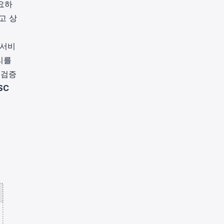
요하
고 상
 서비
리를
 검증
SC