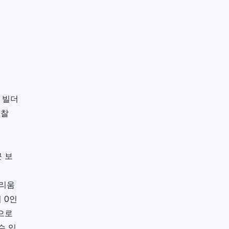
 빌더
입찰
 보
더리움
 0인
으로
수 있