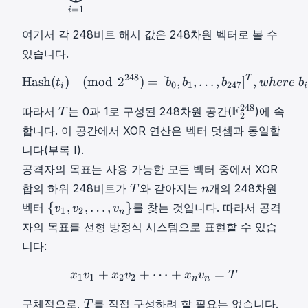
2
=
1
i
,
여기서 각 248비트 해시 값은 248차원 벡터로 볼 수
…
있습니다.
,
t
248
T
Hash
(
t
i
)
(
m
o
d
2
248
)
=
[
b
0
,
b
Hash
(
)
(
mod
2
)
=
[
,
,
…
,
]
,
t
b
b
b
w
h
ere
b
n
0
1
247
i
i
}
T
F
248
F
따라서
는 0과 1로 구성된 248차원 공간(
)에 속
T
2
\
T
2
합니다. 이 공간에서 XOR 연산은 벡터 덧셈과 동일합
{
2
t
니다(부록 I).
4
_
공격자의 목표는 사용 가능한 모든 벡터 중에서 XOR
8
1
T
n
\
합의 하위 248비트가
와 같아지는
개의 248차원
T
n
,
T
n
m
{
{
,
,
…
,
}
벡터
를 찾는 것입니다. 따라서 공격
v
v
v
1
2
t
n
a
v
자의 목표를 선형 방정식 시스템으로 표현할 수 있습
_
t
1
2
니다:
h
,
,
b
v
+
+
⋯
x
1
v
+
1
+
x
2
v
2
=
+
⋯
+
x
n
v
n
=
T
x
v
x
v
x
v
T
\
1
1
2
2
n
n
b
2
d
{
,
T
구체적으로,
를 직접 구성하려 할 필요는 없습니다.
T