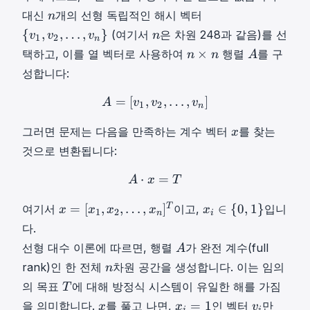
o
F
…
T
n
{
대신
개의 선형 독립적인 해시 벡터
t
n
}
,
n
v
s
n
{
,
,
…
,
}
(여기서
은 차원 248과 같음)를 선
v
v
v
n
_
1
2
v
n
1
,
n
n
A
×
택하고, 이를 열 벡터로 사용하여
행렬
2
를 구
n
n
n
A
,
t
×
A
^
}
성합니다:
v
_
n
{
\
2
n
n
=
[
,
A
,
=
…
[
v
1
,
,
v
2
]
,
…
,
v
n
]
A = [v_1, 
2
{
A
v
v
v
1
2
n
,
\
\
4
v
…
}
x
t
그러면 문제는 다음을 만족하는 계수 벡터
를 찾는
x
8
_
,
x
i
}
것으로 변환됩니다:
1
v
m
,
n
⋅
A
=
⋅
x
=
T
e
A \cdot x = T
A
x
T
v
}
s
_
\
x
x
T
=
[
,
,
…
,
]
∈
{
0
,
1
}
여기서
이고,
입니
x
x
x
x
n
x
1
2
2
n
i
{
=
i
다.
,
v
[
∈
A
\
선형 대수 이론에 따르면, 행렬
가 완전 계수(full
A
_
x
{
A
d
n
rank)인 한 전체
차원 공간을 생성합니다. 이는 임의
1
n
1
0
o
n
,
T
,
,
의 목표
에 대해 방정식 시스템이 유일한 해를 가짐
T
t
v
T
x
1
x
x
v
=
1
을 의미합니다.
를 풀고 나면,
인 벡터
만
x
x
v
i
i