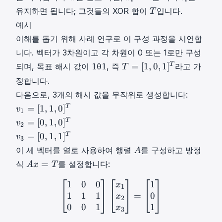
s
_
2
}
x
i
i
T
유지하면 됩니다; 그것들의 XOR 합이
입니다.
,
T
2
,
x
=
v
T
v
예시
,
…
_
1
_
_
\
이해를 돕기 위해 사례 연구로 이 구성 과정을 시연합
,
i
x
i
n
d
x
\
_
니다. 벡터가 3차원이고 각 차원이 0 또는 1로만 구성
\
o
n
i
i
T
T
=
[
1
,
0
,
1
]
되며, 목표 해시 값이
, 즉
라고 가
101
T
}
t
]
n
=
=
정합니다.
s
T
\
1
[
다음으로, 3개의 해시 값을 무작위로 생성합니다:
,
x
{
1
v
v
T
=
[
1
=
,
1
,
0
]
0
v
,
1
_
1
[
,
v
0
T
=
[
0
,
1
,
0
]
v
2
n
=
x
1
2
,
v
T
=
[
0
,
1
,
1
]
v
3
\
[
_
\
=
1
3
A
이 세 벡터를 열로 사용하여 행렬
를 구성하고 방정
A
}
1
1
}
[
]
=
A
A
,
=
식
를 설정합니다:
A
x
,
T
0
T
[
x
1
x
,
T
0
1
0
0
1
[
1
0
0
1
1
1
0
0
1
]
[
x
1
x
2
x
3
]
=
[
1
0
1
=
x
,
1
_
1
=
,
1
1
1
0
=
T
x
0
2
2
,
[
1
0
0
1
1
A
x
]
3
,
0
1
,
x
T