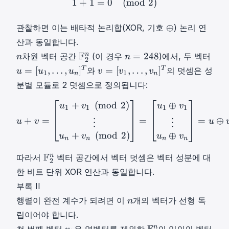
1
+
1
=
0
(
mod
2
)
}
\
⊕
m
⊕
관찰하면 이는 배타적 논리합(XOR, 기호
) 논리 연
\
a
산과 동일합니다.
o
t
n
F
n
F
n
=
248
차원 벡터 공간
(이 경우
)에서, 두 벡터
n
n
2
p
h
n
2
=
u
v
T
T
=
[
,
…
,
]
=
[
,
…
,
]
와
의 덧셈은 성
u
u
u
v
v
v
l
b
1
1
n
n
n
2
=
=
u
분별 모듈로 2 덧셈으로 정의됩니다:
b
\
4
[
[
s
{
m
8
u
v
+
(
mod
2
)
⊕
u
+
v
=
[
u
1
+
v
1
(
m
o
d
2
)
⋮
u
n
+
u
v
u
v
1
1
1
1
F
a
n
1
1
+
=
=
=
⊕
}
u
v
u
⋮
⋮
t
=
,
,
_
+
(
mod
2
)
⊕
h
2
u
v
u
v
…
…
n
n
n
n
2
b
4
,
,
F
F
=
n
따라서
벡터 공간에서 벡터 덧셈은 벡터 성분에 대
b
8
2
u
v
2
\
{
한 비트 단위 XOR 연산과 동일합니다.
n
n
n
{
F
]
]
부록 II
\
0
}
T
T
n
행렬이 완전 계수가 되려면 이
개의 벡터가 선형 독
n
m
,
_
u
v
n
a
립이어야 합니다.
1
2
=
=
t
\
v
F
n