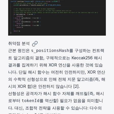
{
^
^
6
{
{
4
1
1
}
1
6
,
2
8
2
}
}
^
,
,
{
2
2
취약점 분석
1
^
^
근본 원인은
를 구성하는 컨트랙
s_positionsHash
1
{
{
트 알고리즘의 결함, 구체적으로는 Keccak256 해시
2
1
2
}
6
0
결과를 집계하기 위해 XOR 연산을 사용한 것에 있습
)
8
8
니다. 단일 해시 함수는 여전히 안전하지만, XOR 연산
}
}
의 수학적 선형성으로 인해 전체 지문 알고리즘(즉, 해
)
)
시의 XOR 합)은 안전하지 않습니다 [
2
].
선형성은 공격자가 해시 함수 자체를 깨뜨릴(즉, 해시
로부터
를 역산할) 필요가 없음을 의미합니
tokenId
다. 대신, 조합적 전략을 사용할 수 있습니다: 다수의