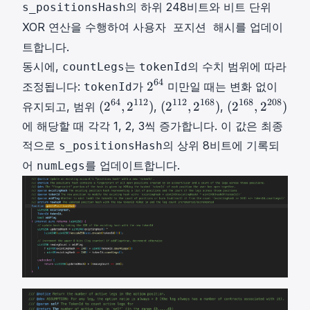
의 하위 248비트와 비트 단위
s_positionsHash
XOR 연산을 수행하여
를 업데이
사용자 포지션 해시
트합니다.
동시에,
는
의 수치 범위에 따라
countLegs
tokenId
2
64
2
조정됩니다:
가
미만일 때는 변화 없이
tokenId
6
(
(
(
64
112
112
168
168
208
(
2
,
2
)
(
2
,
2
)
(
2
,
2
)
유지되고, 범위
,
,
4
2
2
2
에 해당할 때 각각 1, 2, 3씩 증가합니다. 이 값은 최종
2
6
1
1
적으로
의 상위 8비트에 기록되
s_positionsHash
^
4
1
6
{
어
를 업데이트합니다.
numLegs
,
2
8
6
2
,
,
4
1
2
2
}
1
1
2
2
6
0
)
8
8
(
)
)
2
(
(
^
2
2