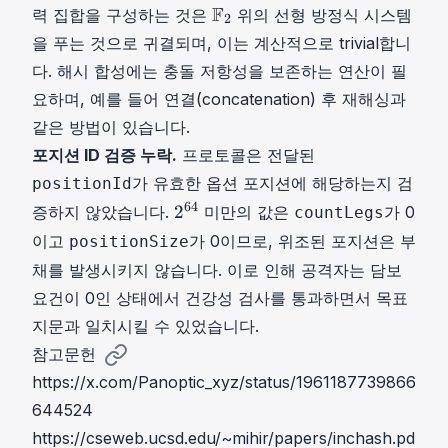
F
F
력 집합을 구성하는 것은
위의 선형 방정식 시스템
2
2
을 푸는 것으로 귀결되며, 이는 계산적으로 trivial합니
\
다. 해시 합성에는 충돌 저항성을 보존하는 연산이 필
m
요하며, 예를 들어 연결(concatenation) 후 재해싱과
a
t
같은 방법이 있습니다.
h
포지션 ID 검증 누락.
프로토콜은 전달된
b
가 유효한 옵션 포지션에 해당하는지 검
positionId
b
2
64
2
증하지 않았습니다.
미만의 값은
가 0
countLegs
{
6
이고
가 0이므로, 위조된 포지션은 부
F
positionSize
4
}
채를 발생시키지 않습니다. 이로 인해 공격자는 담보
2
_
요건이 0인 상태에서 건강성 검사를 통과하면서 목표
^
2
{
지문과 일치시킬 수 있었습니다.
6
참고문헌
4
https://x.com/Panoptic_xyz/status/1961187739866
}
644524
https://cseweb.ucsd.edu/~mihir/papers/inchash.pd