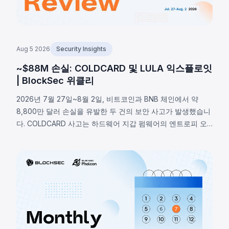
Aug 5 2026
Security Insights
~$88M 손실: COLDCARD 및 LULA 익스플로잇
| BlockSec 위클리
2026년 7월 27일~8월 2일, 비트코인과 BNB 체인에서 약
8,800만 달러 손실을 유발한 두 건의 보안 사고가 발생했습니
다. COLDCARD 사고는 하드웨어 지갑 펌웨어의 엔트로피 오
류로, RNG 매크로 활성화 여부 미확인으로 결정론적 폴백이
실행되어 약 1,370 BTC(~8,800만 달러)가 탈취됐습니다.
BNB 체인의 LULA 토큰은 비즈니스 로직 취약점으로
`recycle()` 함수가 악용되어 PancakeSwap V2 유동성에서
약 57만 8천 달러가 유출됐습니다.