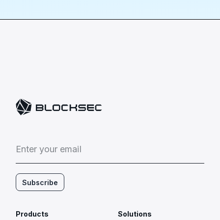
E
n
t
e
r
y
o
u
r
e
m
a
i
l
Subscribe
Products
Solutions