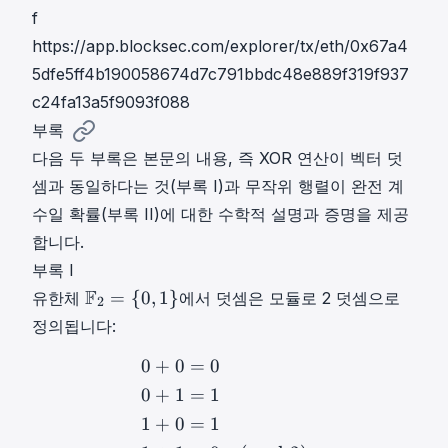
f
https://app.blocksec.com/explorer/tx/eth/0x67a4
5dfe5ff4b190058674d7c791bbdc48e889f319f937
c24fa13a5f9093f088
부록
다음 두 부록은 본문의 내용, 즉 XOR 연산이 벡터 덧
셈과 동일하다는 것(부록 I)과 무작위 행렬이 완전 계
수일 확률(부록 II)에 대한 수학적 설명과 증명을 제공
합니다.
부록 I
F
F
=
{
0
,
1
}
유한체
에서 덧셈은 모듈로 2 덧셈으로
2
2
정의됩니다:
=
{
0
+
0
=
0
0
+
0
=
0
0
+
1
=
1
1
+
0
=
1
1
+
1
0
0
+
1
=
1
,
1
+
0
=
1
1