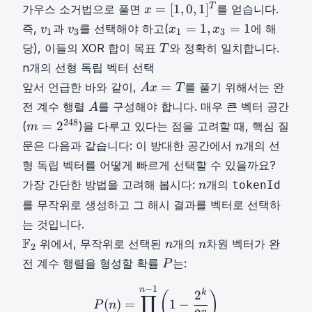
\
]
,
1
x
T
=
[
1
,
0
,
1
]
가우스 소거법으로 풀면
를 얻습니다.
x
=
v
d
T
0
]
=
v
v
x
T
=
1
,
=
1
즉,
과
를 선택해야 하고(
에 해
_
v
v
x
x
o
1
3
1
3
v
,
T
[
1
3
1
T
1
당), 이들의 XOR 합이 목표
t
와 정확히 일치합니다.
_
T
1
v
1
v
v
=
T
=
s
2
]
n개의 선형 독립 벡터 선택
_
,
_
_
1
[
,
=
^
A
3
0
=
앞서 언급한 바와 같이,
를 풀기 위해서는 완
A
x
T
1
3
,
1
x
[
T
x
=
,
A
x
전 계수 행렬
를 구성해야 합니다. 매우 큰 벡터 공간
A
,
_
0
=
[
1
A
3
m
248
=
2
1
(
)을 다루고 있다는 점을 고려할 때, 핵심 질
m
n
,
T
0
]
=
=
,
n
]
1
문은 다음과 같습니다: 이 방대한 공간에서
개의 선
n
A
,
T
1
2
0
n
^
,
x
1
형 독립 벡터를 어떻게 빠르게 선택할 수 있을까요?
x
x
2
]
T
0
=
,
n
=
가장 간단한 방법을 고려해 봅시다:
개의
tokenId
_
n
4
^
]
T
1
n
[
1
8
를 무작위로 생성하고 그 해시 결과를 벡터로 선택하
T
^
]
1
=
m
는 것입니다.
T
^
,
1
=
F
n
n
F
위에서, 무작위로 선택된
개의
차원 벡터가 완
T
n
n
0
2
,
2
2
n
n
P
,
전 계수 행렬을 형성할 확률
는:
P
x
^
\
P
1
_
{
m
−
1
P
(
n
)
=
∏
k
=
0
n
−
1
(
1
−
2
k
2
n
)
n
k
2
]
(
)
∏
3
2
(
)
=
1
−
a
P
n
^
n