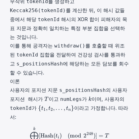
무작위
를 생성하고
tokenId
를 계산한 뒤, 이 해시 값들
Keccak256(tokenId)
중에서 해당
해시의 XOR 합이 피해자의 목
tokenId
표 지문과 정확히 일치하는 특정 부분 집합을 선택하
는 것입니다.
이를 통해 공격자는
를 호출할 때 위조
withdraw()
된
집합을 전달하여 건강성 검사를 통과하
tokenId
고
에 해당하는 모든 담보를 회수
s_positionsHash
할 수 있습니다.
이론
사용자의 포지션 지문
의
s_positionsHash
사용자
T
k
가
이고
가
이며, 사용자의
포지션 해시
numLegs
T
k
T
k
{
{
,
,
…
,
}
가
이라고 가정합니다. 따라
tokenId
t
t
t
1
2
n
t
서:
1
,
⨁
i
=
1
k
[
Hash
(
t
i
)
(
m
o
d
2
248
)
k
⨁
248
t
[
Hash
(
)
(
mod
2
)]
=
t
T
i