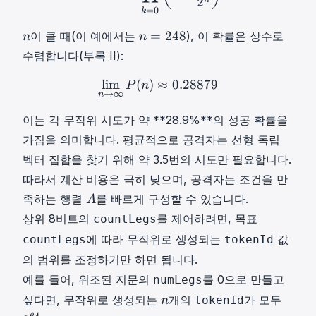
2
=
4
t
=
0
k
T
1
8
h
n
n
=
248
이 클 때(이 예에서는
), 이 확률은 상수로
}
n
n
b
n
=
수렴합니다(부록 II):
b
2
{
4
lim
(
)
≈
lim
0.28879
n
→
∞
P
(
n
)
≈
0.28879
\li
P
n
F
→
∞
n
8
}
n
이는 각 무작위 시도가 약 **28.9%**의 성공 확률을
_
=
2
가짐을 의미합니다. 평균적으로 공격자는 선형 독립
2
벡터 집합을 찾기 위해 약 3.5번의 시도만 필요합니다.
4
따라서 계산 비용은 극히 낮으며, 공격자는 조건을 만
8
A
족하는 행렬
를 빠르게 구성할 수 있습니다.
A
A
상위 8비트의
를 제어하려면, 목표
countLegs
에 따라 무작위로 생성되는
값
countLegs
tokenId
의 범위를 조정하기만 하면 됩니다.
예를 들어, 위조된 지문의
를 0으로 만들고
numLegs
n
2
싶다면, 무작위로 생성되는
개의
가 모두
tokenId
n
n
6