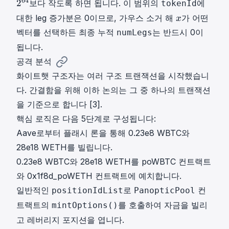
64
2
보다 작도록 하면 됩니다. 이 범위의
에
tokenId
4
x
대한 leg 증가분은 0이므로, 가우스 소거 해
가 어떤
x
2
x
벡터를 선택하든 최종 누적
는 반드시 0이
numLegs
^
{
됩니다.
6
공격 분석
4
화이트햇 구조자는 여러 구조 트랜잭션을 시작했습니
}
다. 간결함을 위해 이하 논의는 그 중 하나의 트랜잭션
을 기준으로 합니다 [
3
].
핵심 로직은 다음 5단계로 구성됩니다:
Aave로부터 플래시 론을 통해 0.23e8 WBTC와
28e18 WETH를 빌립니다.
0.23e8 WBTC와 28e18 WETH를 poWBTC 컨트랙트
와 0x1f8d_poWETH 컨트랙트에 예치합니다.
일반적인
로
컨
positionIdList
PanopticPool
트랙트의
를 호출하여 자금을 빌리
mintOptions()
고 레버리지 포지션을 엽니다.