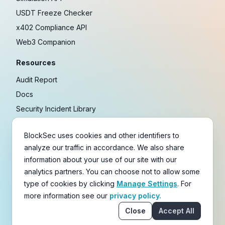
USDT Freeze Checker
x402 Compliance API
Web3 Companion
Resources
Audit Report
Docs
Security Incident Library
Blog
BlockSec uses cookies and other identifiers to
Research
analyze our traffic in accordance. We also share
Guides
information about your use of our site with our
Crypto Payment Playbook
analytics partners. You can choose not to allow some
type of cookies by clicking
Manage Settings
. For
Copyright © 2021-
2026
BlockSec
more information see our
privacy policy.
Terms
&
Policies
&
Disclaimer
Close
Accept All
email
X
Telegram
YouTube
Linkedin
GitHub