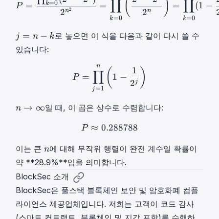
(
)
∏
∏
(
t
=
=
0
k
=
=
=
(
1
−
P
{
2
2
2
n
n
n
i
2
k
=
0
=
0
k
k
,
m
n
-
j
\
=
−
로 놓으면 이 식을 다음과 같이 다시 쓸 수
j
n
k
e
2
1
=
m
s
(
있습니다:
}
n
a
n
2
−
n
t
P
=
∏
j
=
1
n
(
1
−
1
2
j
)
P = \pro
1
(
)
^
∏
=
1
−
P
k
h
n
2
j
=
1
j
j
b
)
=
b
^
n
→
∞
일 때, 이 곱은 상수로 수렴합니다:
n
n
{
n
→
-
F
≈
0.288788
P
≈
0.288788
P \approx 0.2
=
∞
P
k
}
2
n
n
_
이는 큰
에 대해 무작위 행렬이 완전 계수일 확률이
n
^
\
n
2
{
t
약 **28.9%**임을 의미합니다.
)
n
o
BlockSec 소개
^
\
BlockSec은 풀스택 블록체인 보안 및 암호화폐 컴플
2
i
라이언스 제공업체입니다. 저희는 고객이 코드 감사
}
n
(스마트 컨트랙트, 블록체인 및 지갑 포함)를 수행하
f