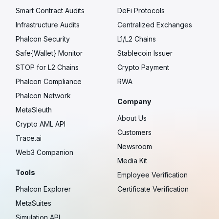
Smart Contract Audits
DeFi Protocols
Infrastructure Audits
Centralized Exchanges
Phalcon Security
L1/L2 Chains
Safe{Wallet} Monitor
Stablecoin Issuer
STOP for L2 Chains
Crypto Payment
Phalcon Compliance
RWA
Phalcon Network
Company
MetaSleuth
About Us
Crypto AML API
Customers
Trace.ai
Newsroom
Web3 Companion
Media Kit
Tools
Employee Verification
Phalcon Explorer
Certificate Verification
MetaSuites
Simulation API