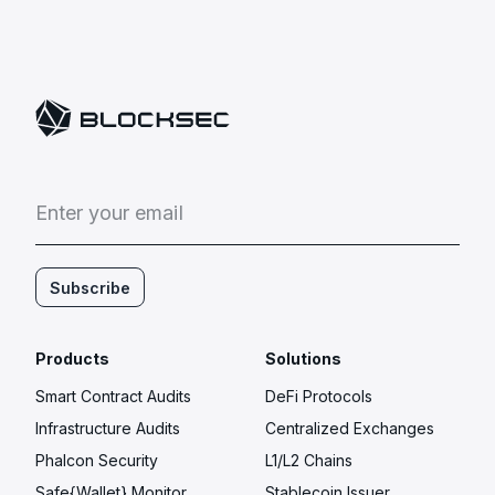
E
n
t
e
r
y
o
u
r
e
m
a
i
l
Subscribe
Products
Solutions
Smart Contract Audits
DeFi Protocols
Infrastructure Audits
Centralized Exchanges
Phalcon Security
L1/L2 Chains
Safe{Wallet} Monitor
Stablecoin Issuer