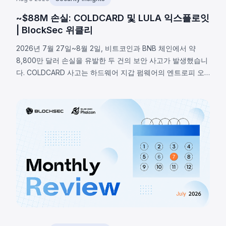
~$88M 손실: COLDCARD 및 LULA 익스플로잇
| BlockSec 위클리
2026년 7월 27일~8월 2일, 비트코인과 BNB 체인에서 약
8,800만 달러 손실을 유발한 두 건의 보안 사고가 발생했습니
다. COLDCARD 사고는 하드웨어 지갑 펌웨어의 엔트로피 오
류로, RNG 매크로 활성화 여부 미확인으로 결정론적 폴백이
실행되어 약 1,370 BTC(~8,800만 달러)가 탈취됐습니다.
BNB 체인의 LULA 토큰은 비즈니스 로직 취약점으로
`recycle()` 함수가 악용되어 PancakeSwap V2 유동성에서
약 57만 8천 달러가 유출됐습니다.