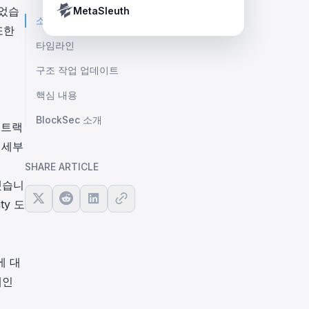
Crypto Payment Compliance Handbook
Tether’s blacklist in real time.
었습
MetaSleuth
소개
또한
타임라인
구조 작업 업데이트
핵심 내용
BlockSec 소개
컨트랙
 세부
SHARE ARTICLE
했습니
ity 도
에 대
개인