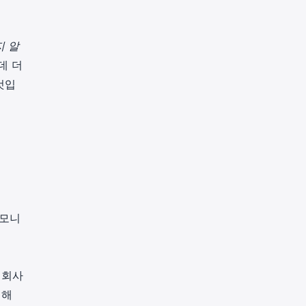
지 알
데 더
것입
 모니
 회사
위해