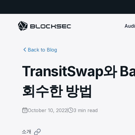
Audi
Back to Blog
Smart Contract 
SECURITY
Audit Reports
COMPLI
DeFi Protocols
Ensure your DApp's 
Detect every comprehensive r
Secure your code pre-launch and block attacks in
TransitSwap와
security audits by Block Sec.
robust, reliable, an
Phalcon Security
Ph
real-time. Safeguard both user assets and your
Detect every threat, alert what
reputation.
standards.
Ide
matters, and block attacks in real-
an
Docs
회수한 방법
time.
Comprehensive docs to help yo
Stablecoin Issuer
with BlockSec
Ph
Infrastructure A
Secure your contracts pre-launch and monitor
Safe{Wallet} Monitor
Mon
transactions in real-time, safeguarding both asset
Secure your L1/L2 ch
Monitor, analyze, and simulate to
rea
stability and regulatory trust.
Security Incidents Library
ensure your Safe{Wallet}’s security.
October 10, 2022
3
min read
other infrastructure
wit
Comprehensive docs to help yo
systemic risk.
with BlockSec
STOP for L2 Chains
Me
Stop hacks at the Sequencer level to
Tra
소개
ensure L2 security.
tra