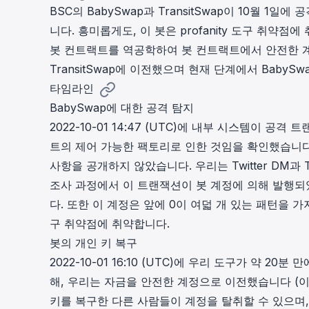
BSC의 BabySwap과 TransitSwap이 10월 1
cha
Phalcon Explorer
니다. 흥미롭게도, 이 봇은
profanity 도구 취약점
에 
Visualize, simulate, and debug on-
Cr
봇 컨트랙트를 역공학하여 봇 컨트랙트에서 안전한 
chain transactions with an intuitive
Add
interface.
scr
TransitSwap에 이전했으며 현재 단계에서 BabyS
타임라인
BabySwap에 대한 공격 탐지
2022-10-01 14:47 (UTC)에 내부 시스템이
공격 트
트의 제어 가능한 팩토리로 인한 것
임을 확인했습니다
사항을 공개하지 않았습니다. 우리는 Twitter DM과
조사 과정에서 이 트랜잭션이 봇 계정에 의해 발행되
다. 또한 이 계정은 앞에 0이 여덟 개 있는 패턴을 가지
구 취약점
에 취약합니다.
봇의 개인 키 복구
2022-10-01 16:10 (UTC)에 우리 도구가 약 
해, 우리는 자금을 안전한 계정으로 이전했습니다 (
키를 복구한 다른 사람들이 계정을 탈취할 수 있으며,