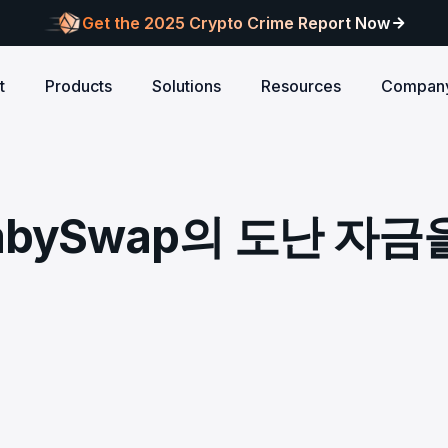
Get the 2025 Crypto Crime Report Now
t
Products
Solutions
Resources
Compan
Audits
ANCE
Blog
AI
Customers
Centralized Exchanges
L1/L2 Chai
About Blocksec
core logic is
eports of Web3
Stay updated with industry insights and BlockSec
Explore our global c
Identify illicit activities, manage risks, and ensure
Protect your 
Where cutting-edge research
 BabySwap의 도난 자금
new.
partners shaping th
d meets top security
alcon Compliance
Trace.ai
AML/CFT compliance.
Free Trial
New
attacks at th
meets real-world security.
security landscape.
reputation.
ntify illicit activities, manage risks,
Trace stolen crypto with AI-
d ensure AML/CFT compliance.
on-chain investigation.
Research
u build securely
Influential papers advancing blockchain security.
Crypto Payment
RWA
alcon Network
x402 Compliance API
udits
Block illicit funds in real-time and meet global
Build Investo
itor illicit fund inflows and receive
Pay-per-call AML intelligence 
compliance standards, building trust in every
every layer: 
ains, wallets, and
l-time alerts before they are
x402 protocol.
transaction.
screen every 
Free
 stack against
hdrawn.
u build securely
Web3 Companion
taSleuth
The Secure Agentic Wallet.
ck crypto funds, visualize
nsaction flows, and simplify on-