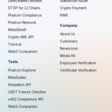
Safe{Wallet} Monitor
Stablecoin Issuer
STOP for L2 Chains
Crypto Payment
Phalcon Compliance
RWA
Phalcon Network
Company
MetaSleuth
About Us
Crypto AML API
Customers
Trace.ai
Newsroom
Web3 Companion
Media Kit
Tools
Employee Verification
Phalcon Explorer
Certificate Verification
MetaSuites
Simulation API
USDT Freeze Checker
x402 Compliance API
Web3 Companion