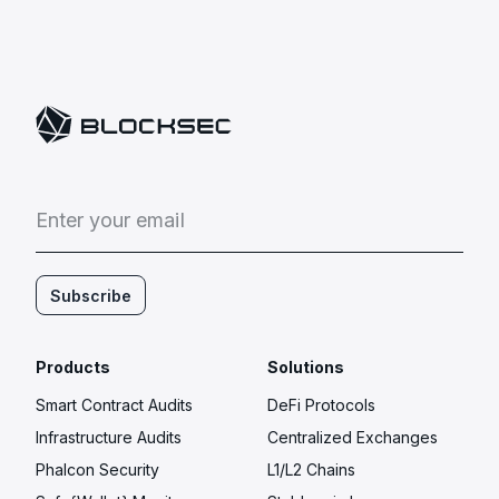
E
n
t
e
r
y
o
u
r
e
m
a
i
l
Subscribe
Products
Solutions
Smart Contract Audits
DeFi Protocols
Infrastructure Audits
Centralized Exchanges
Phalcon Security
L1/L2 Chains