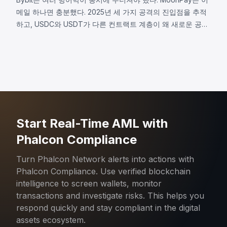
메일 하나면 충분했다. 2025년 세 가지 공격의 진입점을 추적
하고, USDC와 USDT가 다른 컨트랙트 계층이 왜 새로운 공격
표면이 되었는지 살펴본다.
Start Real-Time AML with
Phalcon Compliance
Turn Phalcon Network alerts into actions with
Phalcon Compliance. Use verified blockchain
intelligence to screen wallets, monitor
transactions and investigate risks. This helps you
respond quickly and stay compliant in the digital
assets ecosystem.