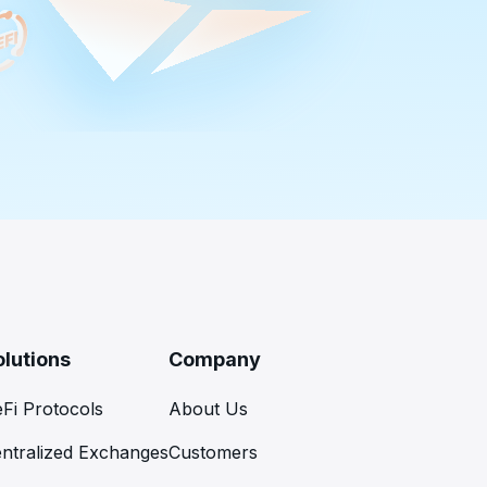
olutions
Company
Fi Protocols
About Us
ntralized Exchanges
Customers