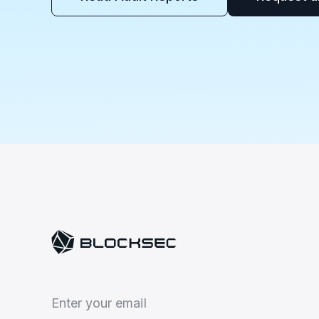
E
n
t
e
r
y
o
u
r
e
m
a
i
l