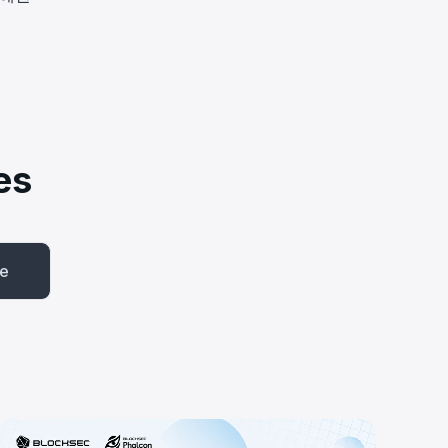
es
be