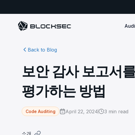
Audi
Back to Blog
Smart Contract 
SECURITY
Audit Reports
COMPLI
DeFi Protocols
Ensure your DApp's 
Detect every comprehensive r
Secure your code pre-launch and block attacks in
보안 감사 보고서를
security audits by Block Sec.
robust, reliable, an
Phalcon Security
Ph
real-time. Safeguard both user assets and your
Detect every threat, alert what
reputation.
standards.
Ide
matters, and block attacks in real-
an
Docs
평가하는 방법
time.
Comprehensive docs to help yo
Stablecoin Issuer
with BlockSec
Ph
Infrastructure A
Secure your contracts pre-launch and monitor
Safe{Wallet} Monitor
Mon
transactions in real-time, safeguarding both asset
Secure your L1/L2 ch
Monitor, analyze, and simulate to
rea
stability and regulatory trust.
Security Incidents Library
ensure your Safe{Wallet}’s security.
other infrastructure
wit
April 22, 2024
3
min read
Code Auditing
Comprehensive docs to help yo
systemic risk.
with BlockSec
STOP for L2 Chains
Me
Stop hacks at the Sequencer level to
Tra
소개
ensure L2 security.
tra