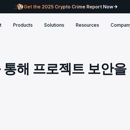
Get the 2025 Crypto Crime Report Now
t
Products
Solutions
Resources
Compan
Audits
ANCE
Blog
AI
Customers
Centralized Exchanges
L1/L2 Chai
About Blocksec
core logic is
eports of Web3
Stay updated with industry insights and BlockSec
Explore our global c
Identify illicit activities, manage risks, and ensure
Protect your 
Where cutting-edge research
 통해 프로젝트 보안을
new.
partners shaping th
d meets top security
alcon Compliance
Trace.ai
AML/CFT compliance.
Free Trial
New
attacks at th
meets real-world security.
security landscape.
reputation.
ntify illicit activities, manage risks,
Trace stolen crypto with AI-
d ensure AML/CFT compliance.
on-chain investigation.
Research
u build securely
Influential papers advancing blockchain security.
Crypto Payment
RWA
alcon Network
x402 Compliance API
udits
Block illicit funds in real-time and meet global
Build Investo
itor illicit fund inflows and receive
Pay-per-call AML intelligence 
compliance standards, building trust in every
every layer: 
ains, wallets, and
l-time alerts before they are
x402 protocol.
transaction.
screen every 
Free
 stack against
hdrawn.
u build securely
Web3 Companion
taSleuth
The Secure Agentic Wallet.
ck crypto funds, visualize
nsaction flows, and simplify on-