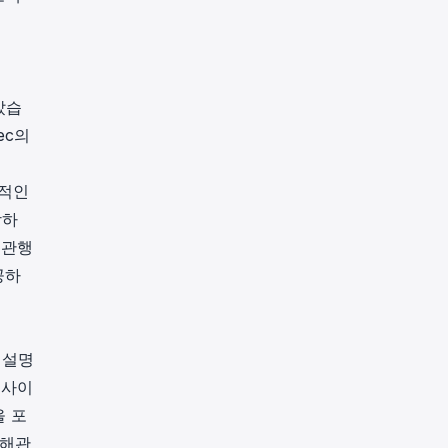
았습
ec의
반적인
장하
 관행
공하
 설명
인사이
을 포
이해관