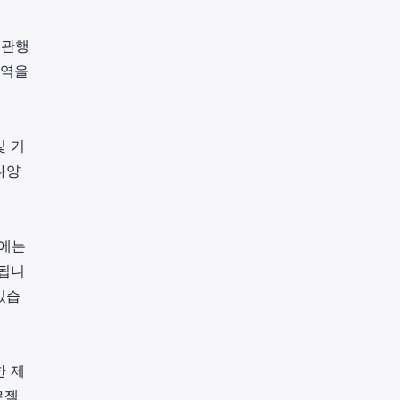
 관행
영역을
및 기
다양
기에는
함됩니
있습
한 제
로젝