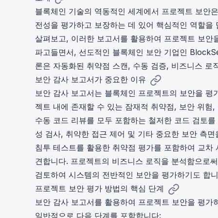
cha
블록체인 기술의 역동적인 세계에서 프로젝트 보안은
Phalcon Explorer
전성을 평가하고 보장하는 데 있어 핵심적인 역할을 
Visualize, simulate, and debug on-
Cr
chain transactions with an intuitive
살펴보고, 이러한 보고서를 활용하여 프로젝트 보안을
Add
interface.
scr
파고들면서, 선도적인 블록체인 보안 기업인 BlockSe
론은 자동화된 취약점 스캔, 수동 검증, 비즈니스 로
보안 감사 보고서가 중요한 이유
보안 감사 보고서는 블록체인 프로젝트의 보안을 평가
젝트 내에 존재할 수 있는 잠재적 취약점, 보안 위험
수동 코드 리뷰를 모두 포함하는 철저한 코드 검토를 
성 검사, 취약한 접근 제어 및 기타 중요한 보안 측
침투 테스트를 활용한 취약점 평가를 포함하여 교차 사
견합니다. 프로젝트의 비즈니스 로직을 분석함으로써,
검토하여 시스템의 전반적인 보안을 평가하기도 합니
프로젝트 보안 평가 방법의 핵심 단계
보안 감사 보고서를 활용하여 프로젝트 보안을 평가하
일반적으로 다음 단계를 포함합니다: