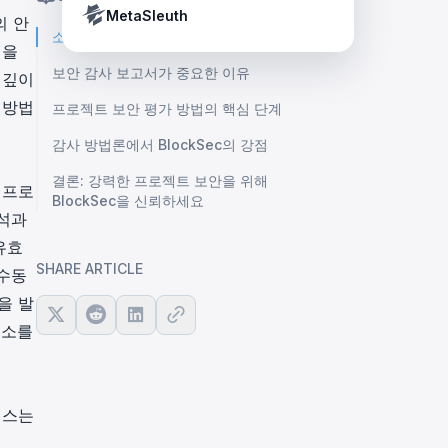
Crypto Payment Compliance Handbook
Tether’s blacklist in real time.
MetaSleuth
의 안
소개
성을
보안 감사 보고서가 중요한 이유
 깊이
 방법
프로젝트 보안 평가 방법의 핵심 단계
감사 방법론에서 BlockSec의 강점
결론: 강력한 프로젝트 보안을 위해
 프로
BlockSec을 신뢰하세요
분석과
유효
SHARE ARTICLE
 수동
을 발
요소를
세스는