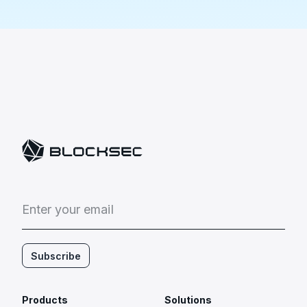
E
n
t
e
r
y
o
u
r
e
m
a
i
l
Subscribe
Products
Solutions