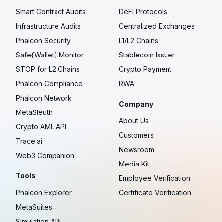
Smart Contract Audits
DeFi Protocols
Infrastructure Audits
Centralized Exchanges
Phalcon Security
L1/L2 Chains
Safe{Wallet} Monitor
Stablecoin Issuer
STOP for L2 Chains
Crypto Payment
Phalcon Compliance
RWA
Phalcon Network
Company
MetaSleuth
About Us
Crypto AML API
Customers
Trace.ai
Newsroom
Web3 Companion
Media Kit
Tools
Employee Verification
Phalcon Explorer
Certificate Verification
MetaSuites
Simulation API