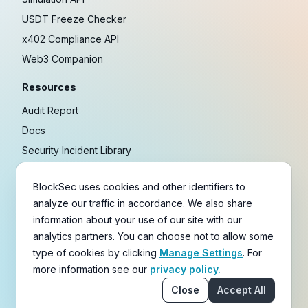
USDT Freeze Checker
x402 Compliance API
Web3 Companion
Resources
Audit Report
Docs
Security Incident Library
Blog
BlockSec uses cookies and other identifiers to
Research
analyze our traffic in accordance. We also share
Guides
information about your use of our site with our
Crypto Payment Playbook
analytics partners. You can choose not to allow some
type of cookies by clicking
Manage Settings
. For
Copyright © 2021-
2026
BlockSec
more information see our
privacy policy.
Terms
&
Policies
&
Disclaimer
Close
Accept All
email
X
Telegram
YouTube
Linkedin
GitHub