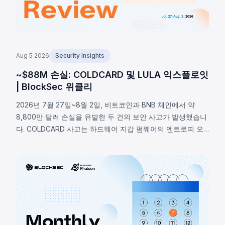
Aug 5 2026
Security Insights
~$88M 손실: COLDCARD 및 LULA 익스플로잇
| BlockSec 위클리
2026년 7월 27일~8월 2일, 비트코인과 BNB 체인에서 약
8,800만 달러 손실을 유발한 두 건의 보안 사고가 발생했습니
다. COLDCARD 사고는 하드웨어 지갑 펌웨어의 엔트로피 오
류로, RNG 매크로 활성화 여부 미확인으로 결정론적 폴백이
실행되어 약 1,370 BTC(~8,800만 달러)가 탈취됐습니다.
BNB 체인의 LULA 토큰은 비즈니스 로직 취약점으로
`recycle()` 함수가 악용되어 PancakeSwap V2 유동성에서
약 57만 8천 달러가 유출됐습니다.