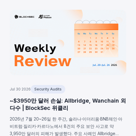
오라클 인프라 침해로 약 2,375만 달러 유출. BonkDAO는 공
격자가 440만 달러로 의결권 확보 후 악의적 자금 이전을 통
과시켜 약 2,000만 달러 손실. 세 사고 모두 프로토콜 보안 범
위가 스마트 컨트랙트 코드를 훨씬 초월함을 보여준다.
Jul 30 2026
Security Audits
~$3950만 달러 손실: Allbridge, Wanchain 외
다수 | BlockSec 위클리
2026년 7월 20~26일 한 주간, 솔라나·이더리움·BNB체인·아
비트럼·질리카·카르다노에서 8건의 주요 보안 사고로 약
3,950만 달러의 피해가 발생했다. 주요 사례인 Allbridge