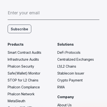
E
n
t
e
r
y
o
u
r
e
m
a
i
l
Subscribe
Products
Solutions
Smart Contract Audits
DeFi Protocols
Infrastructure Audits
Centralized Exchanges
Phalcon Security
L1/L2 Chains
Safe{Wallet} Monitor
Stablecoin Issuer
STOP for L2 Chains
Crypto Payment
Phalcon Compliance
RWA
Phalcon Network
Company
MetaSleuth
About Us