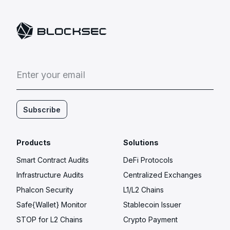
E
n
t
e
r
y
o
u
r
e
m
a
i
l
Subscribe
Products
Solutions
Smart Contract Audits
DeFi Protocols
Infrastructure Audits
Centralized Exchanges
Phalcon Security
L1/L2 Chains
Safe{Wallet} Monitor
Stablecoin Issuer
STOP for L2 Chains
Crypto Payment