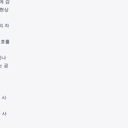
에 감
 현상
의 자
보호를
키나
는 공
 사
 사