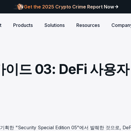
Get the 2025 Crypto Crime Report Now
t
Products
Solutions
Resources
Compan
Audits
ANCE
Blog
AI
Customers
Centralized Exchanges
L1/L2 Chai
About Blocksec
core logic is
eports of Web3
Stay updated with industry insights and BlockSec
Explore our global c
Identify illicit activities, manage risks, and ensure
Protect your 
Where cutting-edge research
가이드 03: DeFi 사용자
new.
partners shaping th
d meets top security
alcon Compliance
Trace.ai
AML/CFT compliance.
Free Trial
New
attacks at th
meets real-world security.
security landscape.
reputation.
ntify illicit activities, manage risks,
Trace stolen crypto with AI-
d ensure AML/CFT compliance.
on-chain investigation.
Research
u build securely
Influential papers advancing blockchain security.
Crypto Payment
RWA
alcon Network
x402 Compliance API
udits
Block illicit funds in real-time and meet global
Build Investo
itor illicit fund inflows and receive
Pay-per-call AML intelligence 
compliance standards, building trust in every
every layer: 
ains, wallets, and
l-time alerts before they are
x402 protocol.
transaction.
screen every 
Free
 stack against
hdrawn.
u build securely
Web3 Companion
taSleuth
The Secure Agentic Wallet.
ck crypto funds, visualize
동 기획한
"Security Special Edition 05"
에서 발췌한 것으로, DeF
nsaction flows, and simplify on-