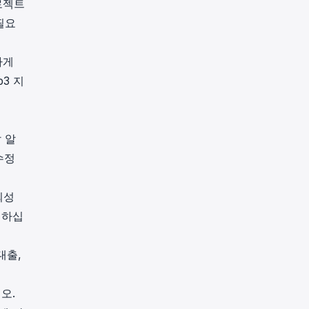
로젝트
필요
하게
3 지
잘 알
수정
뢰성
해하십
대출,
오.