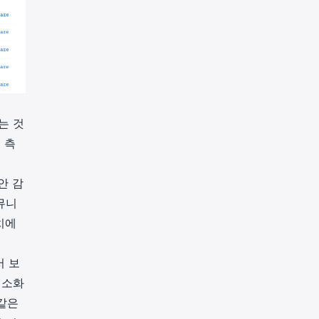
는 것
 측
안 감
뮤니
치에
서 보
최소화
 같은