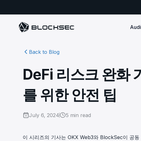
Audi
Back to Blog
Smart Contract 
SECURITY
Audit Reports
COMPLI
DeFi Protocols
Ensure your DApp's 
Detect every comprehensive r
Secure your code pre-launch and block attacks in
DeFi 리스크 완화 
security audits by Block Sec.
robust, reliable, an
Phalcon Security
Ph
real-time. Safeguard both user assets and your
Detect every threat, alert what
reputation.
standards.
Ide
matters, and block attacks in real-
an
Docs
를 위한 안전 팁
time.
Comprehensive docs to help yo
Stablecoin Issuer
with BlockSec
Ph
Infrastructure A
Secure your contracts pre-launch and monitor
Safe{Wallet} Monitor
Mon
transactions in real-time, safeguarding both asset
Secure your L1/L2 ch
Monitor, analyze, and simulate to
rea
stability and regulatory trust.
Security Incidents Library
ensure your Safe{Wallet}’s security.
July 6, 2024
5
min read
other infrastructure
wit
Comprehensive docs to help yo
systemic risk.
with BlockSec
STOP for L2 Chains
Me
Stop hacks at the Sequencer level to
Tra
이 시리즈의 기사는 OKX Web3와 BlockSec이 공
ensure L2 security.
tra