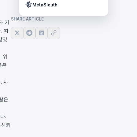
Crypto Payment Compliance Handbook
Tether’s blacklist in real time.
MetaSleuth
SHARE ARTICLE
자 기
. 따
않았
 위
음은
. 사
사람은
다.
 신뢰