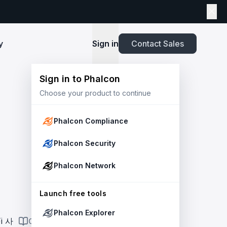
y
Sign in
Contact Sales
Sign in to Phalcon
TOOLS
Choose your product to continue
Playbook
New
ns
Newsroom
lients and
Security and Compliance for Crypto Payment
infrastructure before launch. Block
Explore highlights from the press,
e Web3
Systems: An Enterprise Playbook
MetaSuites
e source to shield your ecosystem and
news and featured stories.
Phalcon Compliance
Enhance your blockchain explorer with
powered
20+ integrated tools for advanced
Whitepaper
Phalcon Security
capabilities.
Stablecoin Issuer Freeze Risk: A User-Centric
Risk Management Framework
r Trust and Secure Your Platform at
Simulation API
Phalcon Network
via the
Audit your tokenization contracts,
See outcomes and balance changes
transaction, and protect your treasury.
Report
in USD before you sign any on-chain
2025 Crypto Crime Report
Launch free tools
transaction.
Phalcon Explorer
USDT Freeze Checker
Handbook
i 사
ON THIS PAGE
Check any USDT address against