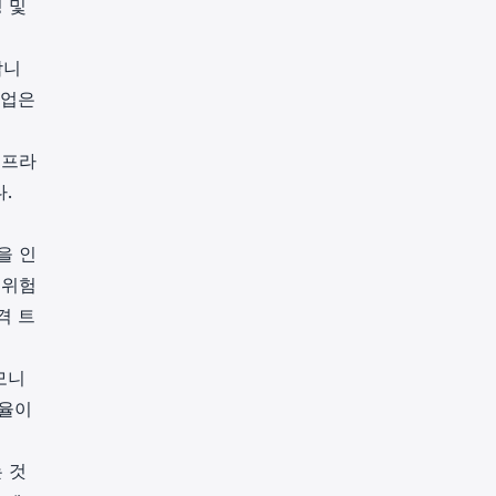
 및
합니
작업은
오프라
.
을 인
 위험
격 트
모니
비율이
 것