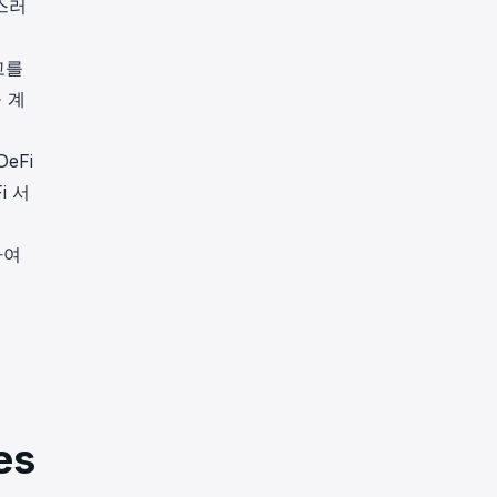
스러
고를
 계
eFi
i 서
하여
es