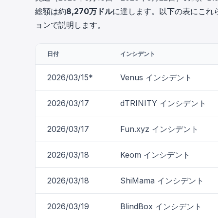
cha
総額は約
8,270万ドル
に達します。以下の表にこれ
Phalcon Explorer
ョンで説明します。
Visualize, simulate, and debug on-
Cr
chain transactions with an intuitive
Add
interface.
scr
日付
インシデント
2026/03/15*
Venus インシデント
2026/03/17
dTRINITY インシデント
2026/03/17
Fun.xyz インシデント
2026/03/18
Keom インシデント
2026/03/18
ShiMama インシデント
2026/03/19
BlindBox インシデント