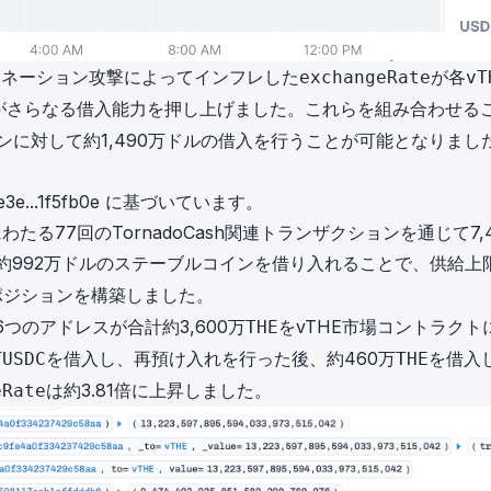
ドネーション攻撃によってインフレした
が各
exchangeRate
vT
がさらなる借入能力を押し上げました。これらを組み合わせる
ンに対して約1,490万ドルの借入を行うことが可能となりまし
3e...1f5fb0e
に基づいています。
たる77回のTornadoCash関連トランザクションを通じて7,4
、約992万ドルのステーブルコインを借り入れることで、供給上
ポジションを構築しました。
つのアドレスが合計約3,600万
をvTHE市場コントラクト
THE
万
を借入し、再預け入れを行った後、約460万
を借入
USDC
THE
は約3.81倍に上昇しました。
eRate