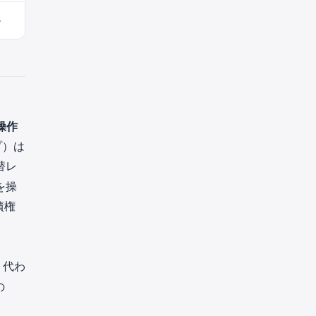
ル
操作
プ）は
替レ
を操
債権
、代わ
の