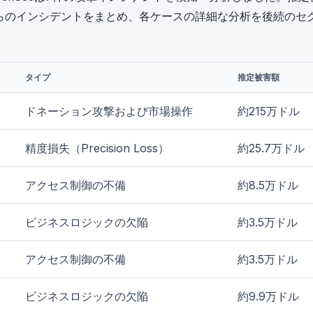
in investigations.
らのインシデントをまとめ、各ケースの詳細な分析を後続のセ
ypto AML API
ress labels, risk scoring, and
eening APIs for crypto compliance.
タイプ
推定被害額
ドネーション攻撃および市場操作
約215万ドル
精度損失（Precision Loss）
約25.7万ドル
アクセス制御の不備
約8.5万ドル
ビジネスロジックの欠陥
約3.5万ドル
アクセス制御の不備
約3.5万ドル
ビジネスロジックの欠陥
約9.9万ドル