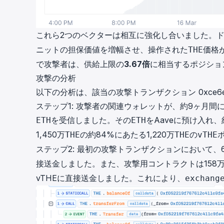
これら2つのベクターは相互に強化し合いました。
ニットの担保価値を増幅させ、操作された
価格
THE
で攻撃者は、供給上限の
3.67倍
に相当するポジショ
攻撃の分析
以下の分析は、該当の攻撃トランザクション
0xce6e
ステップ1: 攻撃者の関連ウォレットが、約9ヶ月間にわ
を受信しました。その
をAaveに預け入れ
ETH
ETH
1,450万
の約84%にあたる1,220万
の
THE
THE
vTHE
ステップ2: 最初の攻撃トランザクションにおいて、6
接送金しました。また、攻撃用コントラクトは158
vTHEに直接送金しました。これにより、
exchang