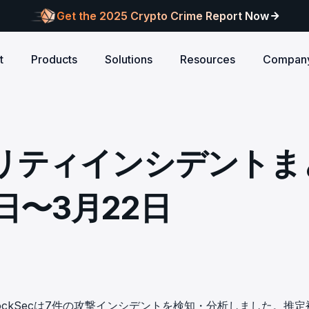
Get the 2025 Crypto Crime Report Now
t
Products
Solutions
Resources
Compan
Audits
ANCE
Blog
AI
Customers
Centralized Exchanges
L1/L2 Chai
About Blocksec
core logic is
eports of Web3
Stay updated with industry insights and BlockSec
Explore our global c
Identify illicit activities, manage risks, and ensure
Protect your 
Where cutting-edge research
ュリティインシデントま
new.
partners shaping th
d meets top security
alcon Compliance
Trace.ai
AML/CFT compliance.
Free Trial
New
attacks at th
meets real-world security.
security landscape.
reputation.
ntify illicit activities, manage risks,
Trace stolen crypto with AI-
d ensure AML/CFT compliance.
on-chain investigation.
Research
6日〜3月22日
u build securely
Influential papers advancing blockchain security.
Crypto Payment
RWA
alcon Network
x402 Compliance API
udits
Block illicit funds in real-time and meet global
Build Investo
itor illicit fund inflows and receive
Pay-per-call AML intelligence 
compliance standards, building trust in every
every layer: 
ains, wallets, and
l-time alerts before they are
x402 protocol.
transaction.
screen every 
Free
 stack against
hdrawn.
u build securely
Web3 Companion
taSleuth
The Secure Agentic Wallet.
ck crypto funds, visualize
、BlockSecは7件の攻撃インシデントを検知・分析しました。推定
nsaction flows, and simplify on-