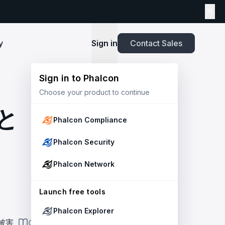
y
Sign in
Contact Sales
Sign in to Phalcon
TOOLS
Choose your product to continue
Playbook
New
ns
Newsroom
lients and
Security and Compliance for Crypto Payment
infrastructure before launch. Block
Explore highlights from the press,
と
e Web3
Systems: An Enterprise Playbook
MetaSuites
e source to shield your ecosystem and
news and featured stories.
Phalcon Compliance
Enhance your blockchain explorer with
powered
20+ integrated tools for advanced
Whitepaper
Phalcon Security
capabilities.
Stablecoin Issuer Freeze Risk: A User-Centric
Risk Management Framework
r Trust and Secure Your Platform at
Simulation API
Phalcon Network
via the
Audit your tokenization contracts,
See outcomes and balance changes
transaction, and protect your treasury.
Report
in USD before you sign any on-chain
2025 Crypto Crime Report
Launch free tools
transaction.
Phalcon Explorer
USDT Freeze Checker
Handbook
被害
ON THIS PAGE
Check any USDT address against