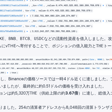
、
、
、
などの流動性資産を借入しました。攻
KE
BNB
BTCB
USDC
にvTHEへ寄付することで、ポジションの借入能力と
トー
THE
し、Binanceの価格ソースでは一時4ドル近くに達しました。
いましたが、最終的に約0.51ドルの価格を受け入れました。
ョンは約5,320万
（供給上限の約
3.67倍
）に達し、総借入
THE
りました。254の清算者アドレスから8,048回の清算トランザ