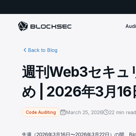
Audi
Back to Blog
Smart Contract 
SECURITY
Audit Reports
COMPLI
DeFi Protocols
Ensure your DApp's 
Detect every comprehensive r
Secure your code pre-launch and block attacks in
週刊Web3セキ
security audits by Block Sec.
robust, reliable, an
Phalcon Security
Ph
real-time. Safeguard both user assets and your
Detect every threat, alert what
reputation.
standards.
Ide
matters, and block attacks in real-
an
Docs
め | 2026年3月1
time.
Comprehensive docs to help yo
Stablecoin Issuer
with BlockSec
Ph
Infrastructure A
Secure your contracts pre-launch and monitor
Safe{Wallet} Monitor
Mon
transactions in real-time, safeguarding both asset
Secure your L1/L2 ch
Monitor, analyze, and simulate to
rea
stability and regulatory trust.
Security Incidents Library
ensure your Safe{Wallet}’s security.
other infrastructure
wit
March 25, 2026
22
min read
Code Auditing
Comprehensive docs to help yo
systemic risk.
with BlockSec
STOP for L2 Chains
Me
Stop hacks at the Sequencer level to
Tra
先週（2026年3月16日〜2026年3月22日）の間
ensure L2 security.
tra