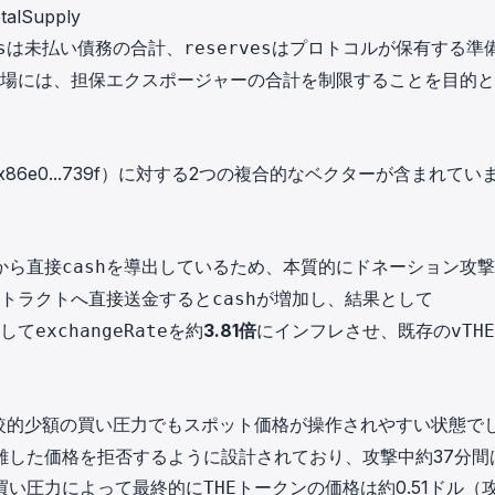
otalSupply
は未払い債務の合計、
はプロトコルが保有する準
s
reserves
市場には、担保エクスポージャーの合計を制限することを目的
x86e0...739f
）に対する2つの複合的なベクターが含まれてい
から直接
を導出しているため、本質的にドネーション攻撃
cash
ントラクトへ直接送金すると
が増加し、結果として
cash
して
を約
3.81倍
にインフレさせ、既存の
exchangeRate
vTHE
較的少額の買い圧力でもスポット価格が操作されやすい状態で
離した価格を拒否するように設計されており、攻撃中約37分間
買い圧力によって最終的に
トークンの価格は約0.51ドル（
THE