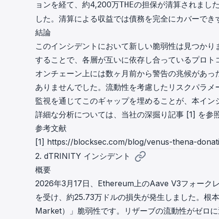
ョンを経て、約4,200万
の担保が清算されまし
THE
した。清算による収益では債務を完全にカバーできず、
結論
このインシデントにおいて新しい脆弱性は見つかり
することで、各層が互いに依存し合っているプロト
オンチェーン上には数ヶ月前から警告の兆候があっ
ありませんでした。流動性を考慮したリスクパラメ
監視を通じてこのギャップを埋めることが、本イン
詳細な分析については、当社の深掘り記事 [1] を
参考文献
[1]
https://blocksec.com/blog/venus-thena-donat
2. dTRINITY インシデント
概要
2026年3月17日、Ethereum上のAave V3フ
を受け、約25.73万ドルの損失が発生しました。根本原
Market）」脆弱性です。リザーブの流動性がゼ