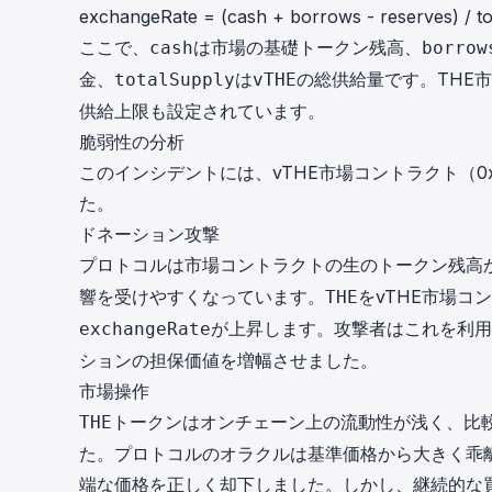
exchangeRate = (cash + borrows - reserves) / t
ここで、
は市場の基礎トークン残高、
cash
borrow
金、
は
の総供給量です。THE
totalSupply
vTHE
供給上限も設定されています。
脆弱性の分析
このインシデントには、vTHE市場コントラクト（
0
た。
ドネーション攻撃
プロトコルは市場コントラクトの生のトークン残高
響を受けやすくなっています。
をvTHE市場コ
THE
が上昇します。攻撃者はこれを利用
exchangeRate
ションの担保価値を増幅させました。
市場操作
トークンはオンチェーン上の流動性が浅く、比
THE
た。プロトコルのオラクルは基準価格から大きく乖
端な価格を正しく却下しました。しかし、継続的な