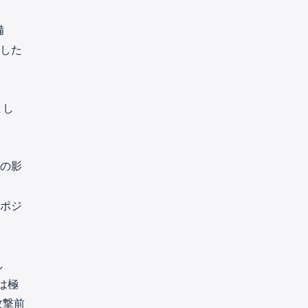
備
とした
まし
の影
ポジ
し
は極
攻撃前