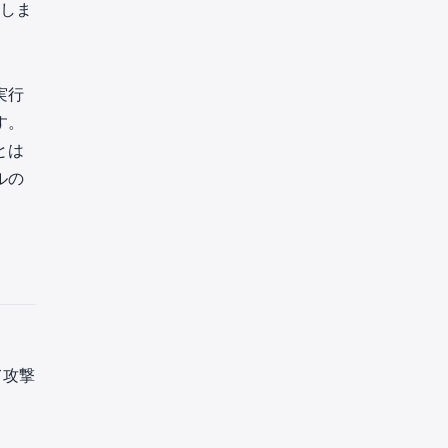
落しま
実行
す。
とは
ルの
。
て攻撃