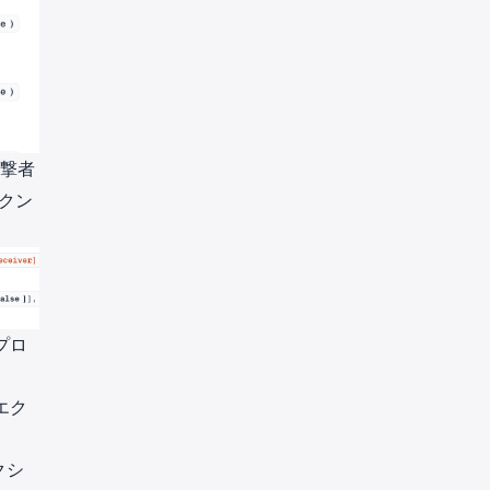
撃者
クン
プロ
エク
クシ