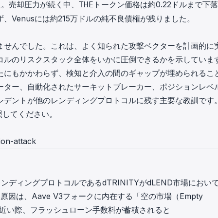
た。売却圧力が続く中、
トークン価格は約0.22ドルまで下
THE
Venusには約215万ドルの純不良債権が残りました。
ませんでした。これは、よく知られた攻撃ベクターを計画的に
コルのリスクスタック全体をいかに圧倒できるかを示していま
たにもかかわらず、検知と介入の間のギャップが埋められるこ
ーター、自動化されたサーキットブレーカー、ポジションレベ
シデントが他のレンディングプロトコルに残す主要な教訓です
参照してください。
ion-attack
ォークレンディングプロトコルであるdTRINITYがdLEND市場におい
因は、Aave V3フォークに内在する「空の市場（Empty
ロに近い際、フラッシュローン手数料が蓄積されると