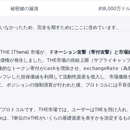
秘密鍵の漏洩
約8,000万ド
れていなかったため、完全を期すためにここに含めています。
のTHE (Thena) 市場が、
ドネーション攻撃（寄付攻撃）
と
市場
良債権が発生しました。THE市場の供給上限（サプライキャッ
接的なトークン寄付が
を増加させ、
（為
cash
exchangeRate
ンフレした担保価値を利用して流動性資産を借入し、市場価格
に、ポジションの強制清算が行われた後、プロトコルには不良
ィングプロトコルです。THE市場では、ユーザーは
を預け入れ
THE
は、1単位の
がいくらの基礎資産を表すかを決定するも
e
vTHE