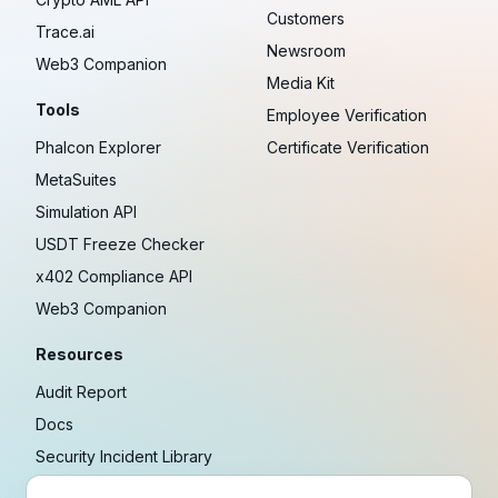
Customers
Trace.ai
Newsroom
Web3 Companion
Media Kit
Tools
Employee Verification
Phalcon Explorer
Certificate Verification
MetaSuites
Simulation API
USDT Freeze Checker
x402 Compliance API
Web3 Companion
Resources
Audit Report
Docs
Security Incident Library
Blog