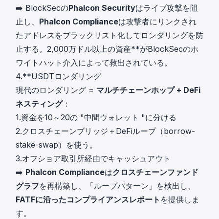
➡️ BlockSecの
Phalcon Security
はライブ攻撃を阻
止し、
Phalcon Compliance
は攻撃者にリンクされ
たアドレスをブラックリスト化してロンダリングを防
止する。2,000万ドル以上の資産**がBlockSecのホ
ワイトハット介入によって救出されている。
4.**USDTロンダリング
現代のロンダリング =
マルチチェーンホップ + DeFi
ネスティング
：
1.資金を10～20の "中間ウォレット "に分ける
2.クロスチェーンブリッジ＋DeFiループ（borrow-
stake-swap）を使う。
3.オフショア取引所経由でキャッシュアウト
➡️
Phalcon Compliance
は
クロスチェーンファンド
グラフ
を再構築し、「ループパターン」を検出し、
FATFに沿ったコンプライアンスレポート
を提供しま
す。