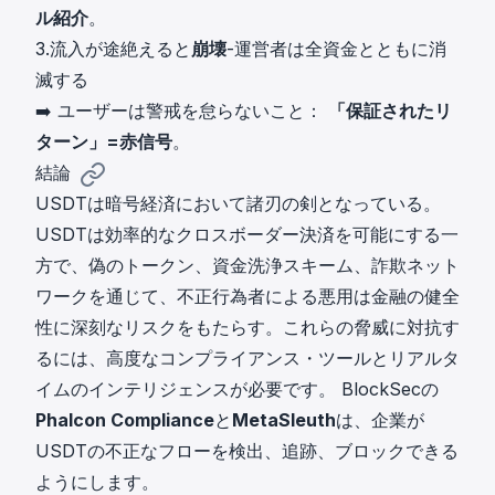
ル紹介
。
3.流入が途絶えると
崩壊
-運営者は全資金とともに消
滅する
➡️ ユーザーは警戒を怠らないこと：
「保証されたリ
ターン」=赤信号
。
結論
USDTは暗号経済において諸刃の剣となっている。
USDTは効率的なクロスボーダー決済を可能にする一
方で、偽のトークン、資金洗浄スキーム、詐欺ネット
ワークを通じて、不正行為者による悪用は金融の健全
性に深刻なリスクをもたらす。これらの脅威に対抗す
るには、高度なコンプライアンス・ツールとリアルタ
イムのインテリジェンスが必要です。 BlockSecの
Phalcon Compliance
と
MetaSleuth
は、企業が
USDTの不正なフローを検出、追跡、ブロックできる
ようにします。