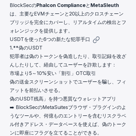
BlockSecの
Phalcon Compliance
と
MetaSleuth
は、主要なEVMチェーンと20以上のクロスチェーン
ブリッジを完全にカバーし、リアルタイムの検出とフ
ォレンジックを提供します。
USDTを使った6つの新たな犯罪手口
1.**偽のUSDT
犯罪者は偽のトークンを偽造したり、取引記録を改ざ
んしたりして、経由してユーザーを詐欺します：
市場より5～10%安い「割引」OTC取引
偽の送金スクリーンショットでユーザーを騙し、フィ
アットを前払いさせる。
偽のUSDT残高」を持つ悪質なウォレットアプリ
➡️ BlockSecのMetaSuitesブラウザ・プラグインのよ
うなツールや、何億ものエントリーを含むリスクラベ
ル付きアドレス・データベースを使えば、偽のトーク
ンに即座にフラグを立てることができる。