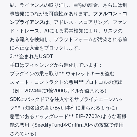
結、ライセンスの取り消し、巨額の罰金、さらには刑
事告発につながる可能性があります。
ファルコン・コ
ンプライアンス
は、アドレス・スコアリング、ファン
ド・トレース、AIによる異常検知により、リスクの
ある流入を検知し、プラットフォームが汚染される前
に不正な入金をブロックします。
3.**盗まれたUSDT
手口はフィッシングから進化しています：
プラグインの乗っ取り** ウォレットキーを盗む
スマート・コントラクトの悪用**プロトコルの流出
（例：2024年に1億2000万ドルが盗まれる）
SDKにバックドアを注入するサプライチェーンハッ
ク**（知名度の高いBybit事件に見られるように）
悪意のあるアップグレード** EIP-7702のような新機
能の悪用（SeedifyFundやGriffin_AIへの攻撃で使用
されている）