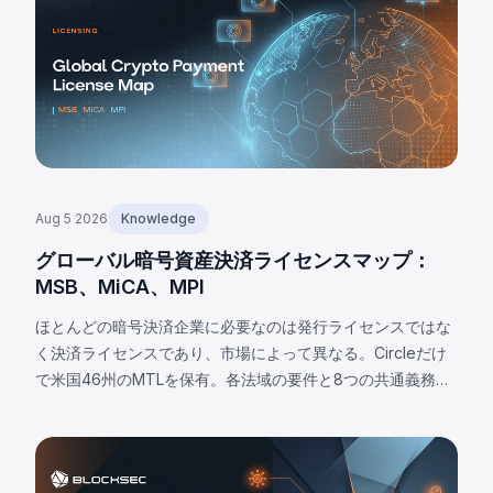
Aug 5 2026
Knowledge
グローバル暗号資産決済ライセンスマップ：
MSB、MiCA、MPI
ほとんどの暗号決済企業に必要なのは発行ライセンスではな
く決済ライセンスであり、市場によって異なる。Circleだけ
で米国46州のMTLを保有。各法域の要件と8つの共通義務を
解説。