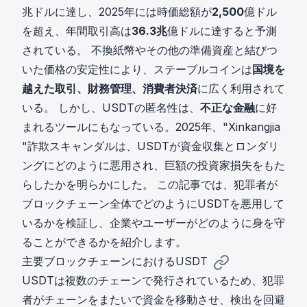
兆ドルに達し、2025年には時価総額が
2,500
億ドル
を超え、年間取引高は
36.3兆
億ドルに達すると予測
されている。 不換紙幣やその他の準備資産と結びつ
いた価格の安定性により、ステーブルコインは
国境を
越えた取引、財務管理、消費者決済
に広く利用されて
いる。 しかし、USDTの匿名性は、
不正な金融
に好
まれるツールにもなっている。2025年、"Xinkangjia
"詐欺スキャンダルは、USDTが資金収集とロンダリ
ングにどのように悪用され、巨額の投資家損失をもた
らしたかを明らかにした。 この記事では、犯罪者が
ブロックチェーン全体でどのようにUSDTを悪用して
いるかを検証し、企業やユーザーがどのように身を守
ることができるかを紹介します。
主要ブロックチェーンにおけるUSDT
USDTは複数のチェーンで発行されているため、犯罪
者がチェーンをまたいで資金を移動させ、検出を回避