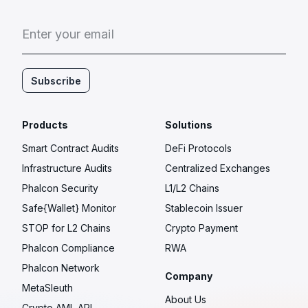
E
n
t
e
r
y
o
u
r
e
m
a
i
l
Subscribe
Products
Solutions
Smart Contract Audits
DeFi Protocols
Infrastructure Audits
Centralized Exchanges
Phalcon Security
L1/L2 Chains
Safe{Wallet} Monitor
Stablecoin Issuer
STOP for L2 Chains
Crypto Payment
Phalcon Compliance
RWA
Phalcon Network
Company
MetaSleuth
About Us
Crypto AML API