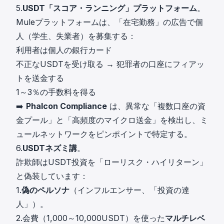
5.
USDT「スコア・ランニング」プラットフォーム
。
Muleプラットフォームは、「在宅勤務」の広告で個
人（学生、失業者）を募集する：
利用者は個人の銀行カード
不正なUSDTを受け取る → 犯罪者の口座にフィアッ
トを送金する
1～3％の手数料を得る
➡️
Phalcon Compliance
は、異常な「複数口座の資
金プール」と「高頻度のマイクロ送金」を検出し、ミ
ュールネットワークをピンポイントで特定する。
6.
USDTネズミ講
。
詐欺師はUSDT投資を「ローリスク・ハイリターン」
と偽装しています：
1.
偽のペルソナ
（インフルエンサー、「投資の達
人」）。
2.会費（1,000～10,000USDT）を使った
マルチレベ