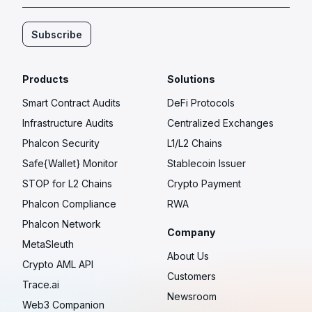
Subscribe
Products
Solutions
Smart Contract Audits
DeFi Protocols
Infrastructure Audits
Centralized Exchanges
Phalcon Security
L1/L2 Chains
Safe{Wallet} Monitor
Stablecoin Issuer
STOP for L2 Chains
Crypto Payment
Phalcon Compliance
RWA
Phalcon Network
Company
MetaSleuth
About Us
Crypto AML API
Customers
Trace.ai
Newsroom
Web3 Companion