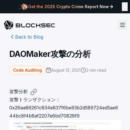
Get the 2025 Crypto Crime Report Now
Back to Blog
DAOMaker攻撃の分析
August 12, 2021
2
min read
Code Auditing
攻撃分析
攻撃トランザクション：
0x26aa86261c834e837f6be93b2d589724ed5ae6
44bc8f4b8af2207e6bd70828f9