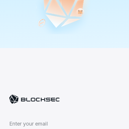
E
n
t
e
r
y
o
u
r
e
m
a
i
l