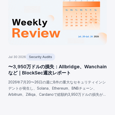
を失った。
Jul 30 2026
Security Audits
〜3,950万ドルの損失：Allbridge、Wanchain
など｜BlockSec週次レポート
2026年7月20〜26日の週に8件の重大なセキュリティインシ
デントが発生し、Solana、Ethereum、BNBチェーン、
Arbitrum、Zilliqa、Cardanoで総額約3,950万ドルの損失が生
じた。注目のAllbridge Coreインシデント（約165万ドル）で
は、同一のPoolアカウントがスワップの両ロールで受け入れ
られるSolanaの入力検証の欠陥が露呈し、デプロイ済みバイ