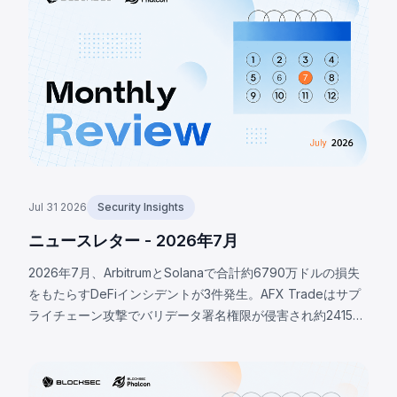
を窃取。BNBチェーンのLULAトークンでは、攻撃者が特権的
な`recycle()`関数を呼び出し、PancakeSwap V2のペアから
LULAを引き出して流動性を枯渇させ、約57.8万ドルの損失が
発生。
Jul 31 2026
Security Insights
ニュースレター - 2026年7月
2026年7月、ArbitrumとSolanaで合計約6790万ドルの損失
をもたらすDeFiインシデントが3件発生。AFX Tradeはサプ
ライチェーン攻撃でバリデータ署名権限が侵害され約2415万
ドルの損失。OstiumのOLPボールトはオラクル基盤の侵害に
より約2375万ドルが流出。BonkDAOは攻撃者が440万ドル
で議決権を取得し悪意ある資金移転を可決、約2000万ドル