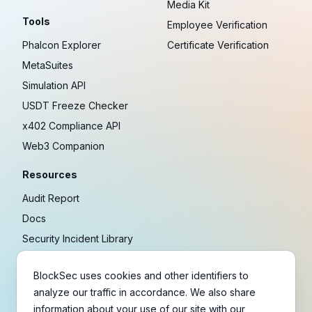
Media Kit
Tools
Employee Verification
Phalcon Explorer
Certificate Verification
MetaSuites
Simulation API
USDT Freeze Checker
x402 Compliance API
Web3 Companion
Resources
Audit Report
Docs
Security Incident Library
Blog
BlockSec uses cookies and other identifiers to
Research
analyze our traffic in accordance. We also share
Guides
information about your use of our site with our