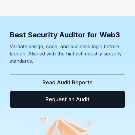
ナリから分析が再構築された。他にはWanchain（約50万ド
ル）、Zilliqa（約40万ドル）、Lien Finance（約54万ドル）
も分析された。
Best Security Auditor for Web3
Validate design, code, and business logic before
launch. Aligned with the highest industry security
standards.
Read Audit Reports
Request an Audit