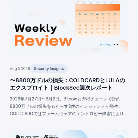
Aug 5 2026
Security Insights
〜8800万ドルの損失：COLDCARDとLULAの
エクスプロイト｜BlockSec週次レポート
2026年7月27日〜8月2日、BitcoinとBNBチェーンで計約
8800万ドルの損失をもたらす2件のインシデントが発生。
COLDCARDではファームウェアのエントロピー障害により、
RNG設定マクロの有効性ではなく存在のみを確認するビルド
ガードが決定論的なソフトウェアフォールバックへシード生
成を誘導。攻撃者は少なくとも1,370 BTC（約8800万ドル）