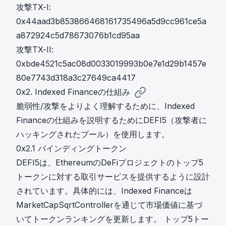
攻撃TX-I:
0x44aad3b853866468161735496a5d9cc961ce5a
a872924c5d78673076b1cd95aa
攻撃TX-II:
0xbde4521c5ac08d0033019993b0e7e1d29b1457e
80e7743d318a3c27649ca4417
0x2. Indexed Financeの仕組み
脆弱性/攻撃をよりよく理解するために、Indexed
Financeの仕組みを説明するためにDEFI5（攻撃者に
ハッキングされたプール）を使用します。
0x2.1 バインディングトークン
DEFI5は、EthereumのDeFiプロジェクトのトップ5
トークンに対する取引サービスを提供するように設計
されています。具体的には、Indexed Financeは
MarketCapSqrtControllerを通じて市場価値に基づ
いてトークンランキングを更新します。 トップ5トー