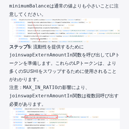
は通常の値よりも小さいことに注
minimumBalance
意してください。
ステップ5
: 流動性を提供するために
関数を呼び出してLPト
joinswapExternAmountIn
ークンを準備します。これらのLPトークンは、より
多くのSUSHIをスワップするために使用されること
がわかります。
注意：
の影響により、
MAX_IN_RATIO
関数は複数回呼び出す
joinswapExternAmountIn
必要があります。