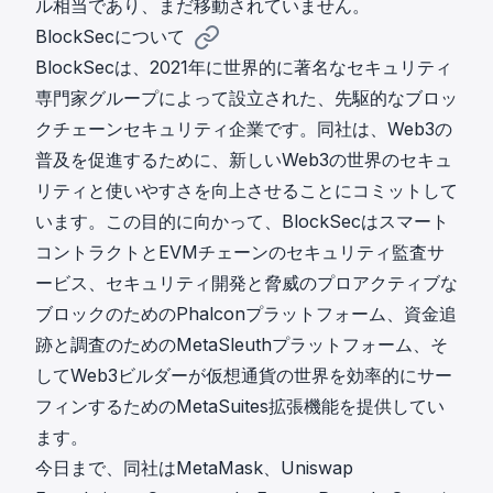
ル相当であり、まだ移動されていません。
BlockSecについて
BlockSecは、2021年に世界的に著名なセキュリティ
専門家グループによって設立された、先駆的なブロッ
クチェーンセキュリティ企業です。同社は、Web3の
普及を促進するために、新しいWeb3の世界のセキュ
リティと使いやすさを向上させることにコミットして
います。この目的に向かって、BlockSecはスマート
コントラクトとEVMチェーンの
セキュリティ監査
サ
ービス、セキュリティ開発と脅威のプロアクティブな
ブロックのための
Phalcon
プラットフォーム、資金追
跡と調査のための
MetaSleuth
プラットフォーム、そ
してWeb3ビルダーが仮想通貨の世界を効率的にサー
フィンするための
MetaSuites
拡張機能を提供してい
ます。
今日まで、同社はMetaMask、Uniswap