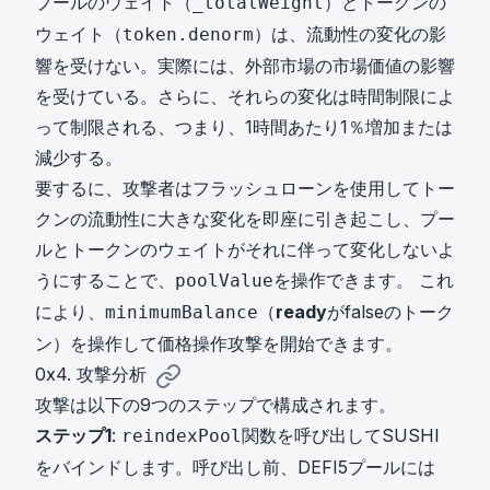
プールのウェイト（
）とトークンの
_totalWeight
ウェイト（
）は、流動性の変化の影
token.denorm
響を受けない。実際には、外部市場の市場価値の影響
を受けている。さらに、それらの変化は時間制限によ
って制限される、つまり、1時間あたり1％増加または
減少する。
要するに、攻撃者はフラッシュローンを使用してトー
クンの流動性に大きな変化を即座に引き起こし、プー
ルとトークンのウェイトがそれに伴って変化しないよ
うにすることで、
を操作できます。 これ
poolValue
により、
（
ready
がfalseのトーク
minimumBalance
ン）を操作して価格操作攻撃を開始できます。
0x4. 攻撃分析
攻撃は以下の9つのステップで構成されます。
ステップ1
:
関数を呼び出してSUSHI
reindexPool
をバインドします。呼び出し前、DEFI5プールには