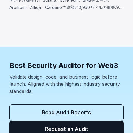
デントが発生し、Solana、Ethereum、BNBチェーン、
Arbitrum、Zilliqa、Cardanoで総額約3,950万ドルの損失が生
じた。注目のAllbridge Coreインシデント（約165万ドル）で
は、同一のPoolアカウントがスワップの両ロールで受け入れ
られるSolanaの入力検証の欠陥が露呈し、デプロイ済みバイ
ナリから分析が再構築された。他にはWanchain（約50万ド
ル）、Zilliqa（約40万ドル）、Lien Finance（約54万ドル）
も分析された。
Best Security Auditor for Web3
Validate design, code, and business logic before
launch. Aligned with the highest industry security
standards.
Read Audit Reports
Request an Audit