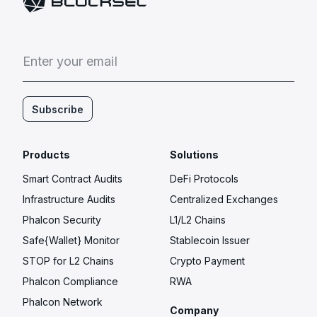
E
n
t
e
r
y
o
u
r
e
m
a
i
l
Subscribe
Products
Solutions
Smart Contract Audits
DeFi Protocols
Infrastructure Audits
Centralized Exchanges
Phalcon Security
L1/L2 Chains
Safe{Wallet} Monitor
Stablecoin Issuer
STOP for L2 Chains
Crypto Payment
Phalcon Compliance
RWA
Phalcon Network
Company