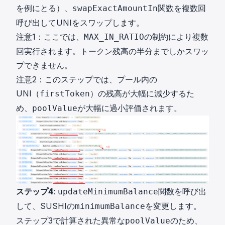
を例にとる）、
関数を複数回
swapExactAmountIn
呼び出してUNIをスワップします。
注意1：ここでは、
の制約により複数
MAX_IN_RATIO
回実行されます。トークン残高の半分までしかスワッ
プできません。
注意2：このステップでは、プール内の
UNI（
）の残高が大幅に減少するた
firstToken
め、
が大幅に過小評価されます。
poolValue
ステップ4
:
関数を呼び出
updateMinimumBalance
して、SUSHIの
を変更します。
minimumBalance
ステップ3で計算された異常な
のため、
poolValue