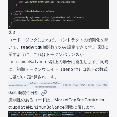
図3
コードロジックによれば、コントラクトの初期化を除
いて、
ready
は
gulp
関数でのみ設定できます。 図3に
示すように、これはトークンバランスが
以上の場合に発生します。同時
_minimumBalances
に、初期トークンウェイト（
）は以下の数式
denorm
に基づいて計算されます。
0x3. 脆弱性分析
脆弱性のあるコードは、MarketCapSqrtController
の
関数に属します。
updateMinimumBalance