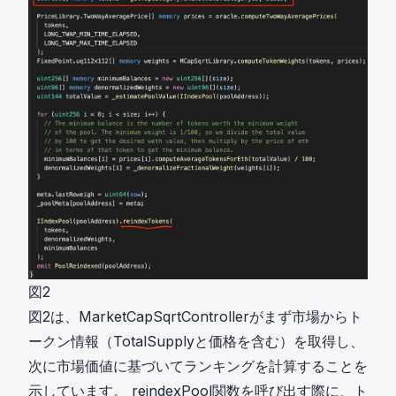
図2
図2は、MarketCapSqrtControllerがまず市場からト
ークン情報（TotalSupplyと価格を含む）を取得し、
次に市場価値に基づいてランキングを計算することを
示しています。 reindexPool関数を呼び出す際に、ト