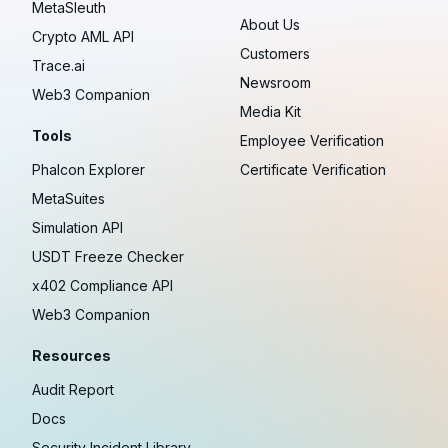
MetaSleuth
About Us
Crypto AML API
Customers
Trace.ai
Newsroom
Web3 Companion
Media Kit
Tools
Employee Verification
Phalcon Explorer
Certificate Verification
MetaSuites
Simulation API
USDT Freeze Checker
x402 Compliance API
Web3 Companion
Resources
Audit Report
Docs
Security Incident Library