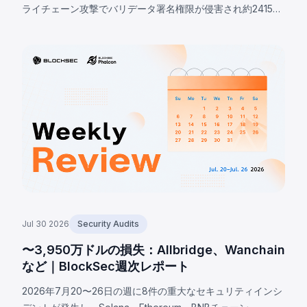
ライチェーン攻撃でバリデータ署名権限が侵害され約2415万
ドルの損失。OstiumのOLPボールトはオラクル基盤の侵害に
より約2375万ドルが流出。BonkDAOは攻撃者が440万ドル
で議決権を取得し悪意ある資金移転を可決、約2000万ドル
を失った。
Jul 30 2026
Security Audits
〜3,950万ドルの損失：Allbridge、Wanchain
など｜BlockSec週次レポート
2026年7月20〜26日の週に8件の重大なセキュリティインシ