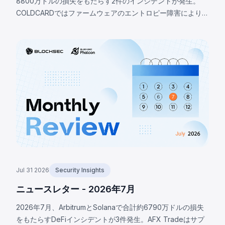
8800万ドルの損失をもたらす2件のインシデントが発生。
COLDCARDではファームウェアのエントロピー障害により、
RNG設定マクロの有効性ではなく存在のみを確認するビルド
ガードが決定論的なソフトウェアフォールバックへシード生
成を誘導。攻撃者は少なくとも1,370 BTC（約8800万ドル）
を窃取。BNBチェーンのLULAトークンでは、攻撃者が特権的
な`recycle()`関数を呼び出し、PancakeSwap V2のペアから
LULAを引き出して流動性を枯渇させ、約57.8万ドルの損失が
発生。
Jul 31 2026
Security Insights
ニュースレター - 2026年7月
2026年7月、ArbitrumとSolanaで合計約6790万ドルの損失
をもたらすDeFiインシデントが3件発生。AFX Tradeはサプ