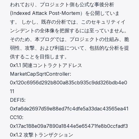
われており、プロジェクト側も公式な事後分析
(
Indexed Attack Post-Mortem
）を公開していま
す。 しかし、既存の分析では、このセキュリティイ
ンシデントの全体像を把握するには至っていません。
そのため、本ブログでは、プロジェクトの仕組み、脆
弱性、攻撃、および利益について、包括的な分析を提
供することを目指します。
0x1.1 関連コントラクトアドレス
MarketCapSqrtController:
0x120c6956d292b800a835cb935c9dd326bdb4e0
11
DEFI5:
0xfa6de2697d59e88ed7fc4dfe5a33dac43565ea41
CC10:
0x17ac188e09a7890a1844e5e65471fe8b0ccfadf3
0x1.2 攻撃トランザクション