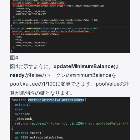
図4
図4に示すように、
updateMinimumBalance
は、
ready
がfalseのトークンのminimumBalanceを
の1/100に変更できます。poolValueの計
poolValue
算が脆弱性の鍵となります。