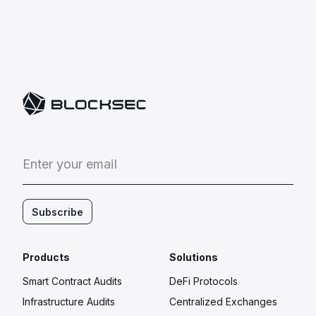
E
n
t
e
r
y
o
u
r
e
m
a
i
l
Subscribe
Products
Solutions
Smart Contract Audits
DeFi Protocols
Infrastructure Audits
Centralized Exchanges