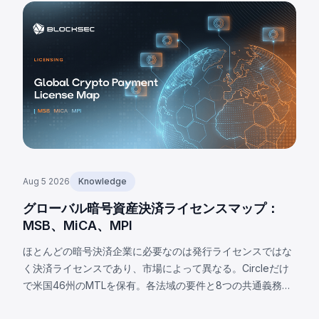
Aug 5 2026
Knowledge
グローバル暗号資産決済ライセンスマップ：
MSB、MiCA、MPI
ほとんどの暗号決済企業に必要なのは発行ライセンスではな
く決済ライセンスであり、市場によって異なる。Circleだけ
で米国46州のMTLを保有。各法域の要件と8つの共通義務を
解説。