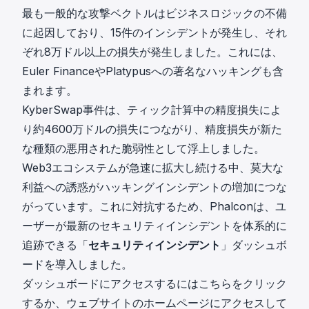
最も一般的な攻撃ベクトルはビジネスロジックの不備
に起因しており、15件のインシデントが発生し、それ
ぞれ8万ドル以上の損失が発生しました。これには、
Euler Financeや
Platypus
への著名なハッキングも含
まれます。
KyberSwap事件
は、ティック計算中の精度損失によ
り約4600万ドルの損失につながり、精度損失が新た
な種類の悪用された脆弱性として浮上しました。
Web3エコシステムが急速に拡大し続ける中、莫大な
利益への誘惑がハッキングインシデントの増加につな
がっています。これに対抗するため、Phalconは、ユ
ーザーが最新のセキュリティインシデントを体系的に
追跡できる「
セキュリティインシデント
」ダッシュボ
ードを導入しました。
ダッシュボードにアクセスするには
こちら
をクリック
するか、ウェブサイトのホームページにアクセスして