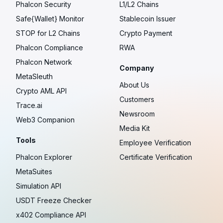
Phalcon Security
L1/L2 Chains
Safe{Wallet} Monitor
Stablecoin Issuer
STOP for L2 Chains
Crypto Payment
Phalcon Compliance
RWA
Phalcon Network
Company
MetaSleuth
About Us
Crypto AML API
Customers
Trace.ai
Newsroom
Web3 Companion
Media Kit
Tools
Employee Verification
Phalcon Explorer
Certificate Verification
MetaSuites
Simulation API
USDT Freeze Checker
x402 Compliance API