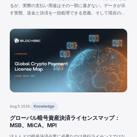
0
るが、実際の支払い用途はその一部に過ぎない。データが示
.
す実態、送金と決済を一括処理できる意義、そして現在の限
1
界について解説する。
0
7
で
一
時
停
止
し
ま
し
た
。
ヴ
Aug 5 2026
Knowledge
ィ
グローバル暗号資産決済ライセンスマップ：
ー
MSB、MiCA、MPI
ナ
ス
ほとんどの暗号決済企業に必要なのは発行ライセンスではな