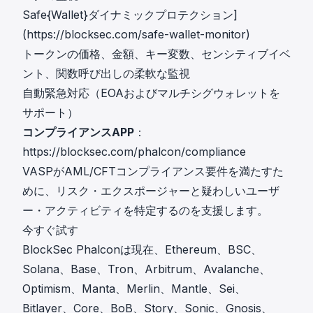
急
け
Safe{Wallet}ダイナミックプロテクション]
落
た
し
(https://blocksec.com/safe-wallet-monitor)
。
続
トークンの価格、金額、キー変数、センシティブイベ
そ
け
れ
ント、関数呼び出しの柔軟な監視
る
か
自動緊急対応（EOAおよびマルチシグウォレットを
中
ら
、
サポート）
4
チ
コンプライアンスAPP
：
時
ェ
間
https://blocksec.com/phalcon/compliance
ー
後
VASPがAML/CFTコンプライアンス要件を満たすた
ン
、
めに、リスク・エクスポージャーと疑わしいユーザ
リ
チ
ン
ー・アクティビティを特定するのを支援します。
ー
ク
今すぐ試す
ム
の
が
BlockSec Phalconは現在、Ethereum、BSC、
内
対
Solana、Base、Tron、Arbitrum、Avalanche、
蔵
応
Optimism、Manta、Merlin、Mantle、Sei、
サ
し
ー
Bitlayer、Core、BoB、Story、Sonic、Gnosis、
た