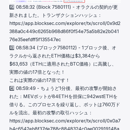
2️⃣ 08:58:32 (Block 7580111) - オラクルの契約が更
新されました。トランザクションハッシュ：
https://app.blocksec.com/explorer/tx/scroll/0x9d2
388a0c449c6265b968d86f0f54e75a5b82e2b041
76e35eefdff5f135547ec
3️⃣ 08:58:34 (ブロック7580112) - 1ブロック後、オ
ラクルから返されたETH価格は$3,384から
$63,653（ETHに適用されたBTC価格）に高騰し、
実際の値の17倍となった！
これは実際の値の17倍です！
4️⃣ 08:59:49 - ちょうど1分後、最初の攻撃が開始さ
れた：MEVボットが84ETHを担保に942wstETHを
借りる。このプロセスを繰り返し、ボットは760万ド
ルを流出。最初の攻撃の取引ハッシュ：
https://app.blocksec.com/explorer/tx/scroll/0x0a7
b4c6542eb8f37de788c8848324c0ae002919148a