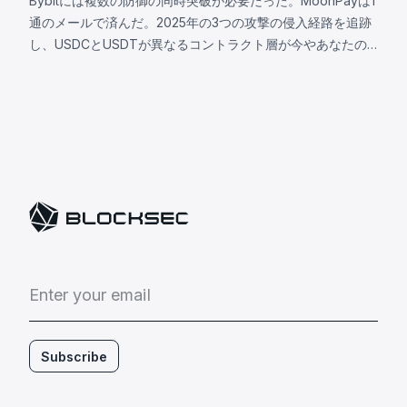
格
Bybitには複数の防御の同時突破が必要だった。MoonPayは1
の
通のメールで済んだ。2025年の3つの攻撃の侵入経路を追跡
ま
し、USDCとUSDTが異なるコントラクト層が今やあなたの
ま
攻撃対象となる理由を解説。
運
用
を
続
け
た
。
そ
れ
か
ら
E
n
t
e
r
y
o
u
r
e
m
a
i
l
4
時
間
Subscribe
後
、