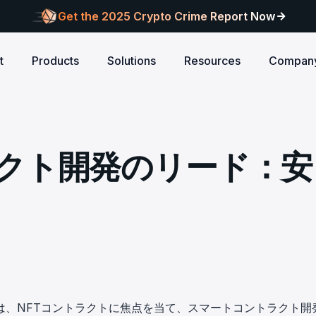
Get the 2025 Crypto Crime Report Now
t
Products
Solutions
Resources
Compan
Audits
ANCE
Blog
AI
Customers
Centralized Exchanges
L1/L2 Chai
About Blocksec
core logic is
eports of Web3
Stay updated with industry insights and BlockSec
Explore our global c
Identify illicit activities, manage risks, and ensure
Protect your 
Where cutting-edge research
クト開発のリード：安
new.
partners shaping th
d meets top security
alcon Compliance
Trace.ai
AML/CFT compliance.
Free Trial
New
attacks at th
meets real-world security.
security landscape.
reputation.
ntify illicit activities, manage risks,
Trace stolen crypto with AI-
d ensure AML/CFT compliance.
on-chain investigation.
Research
u build securely
Influential papers advancing blockchain security.
Crypto Payment
RWA
alcon Network
x402 Compliance API
udits
Block illicit funds in real-time and meet global
Build Investo
itor illicit fund inflows and receive
Pay-per-call AML intelligence 
compliance standards, building trust in every
every layer: 
ains, wallets, and
l-time alerts before they are
x402 protocol.
transaction.
screen every 
Free
 stack against
hdrawn.
u build securely
Web3 Companion
taSleuth
The Secure Agentic Wallet.
ck crypto funds, visualize
は、NFTコントラクトに焦点を当て、スマートコントラクト開
nsaction flows, and simplify on-