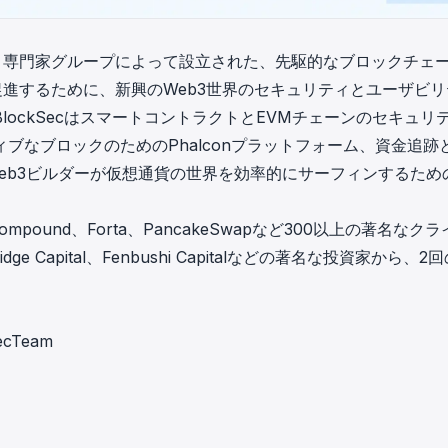
ュリティ専門家グループによって設立された、先駆的なブロックチェ
促進するために、新興のWeb3世界のセキュリティとユーザビリ
ockSecはスマートコントラクトとEVMチェーンの
セキュリ
ィブなブロックのための
Phalcon
プラットフォーム、資金追跡
eb3ビルダーが仮想通貨の世界を効率的にサーフィンするため
、Compound、Forta、PancakeSwapなど300以上の著名なク
idge Capital、Fenbushi Capitalなどの著名な投資家から、2
。
SecTeam