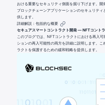
おける重要なセキュリティ側面を掘り下げます。開
cha
Phalcon Explorer
ブロックチェーンアプリケーションのセキュリティ
Visualize, simulate, and debug on-
Cr
供します。
chain transactions with an intuitive
Add
interface.
scr
詳細解説：包括的な概要
セキュアスマートコントラクト開発 — NFTコント
このブログでは、NFTコントラクトにおける再入
ションの再入可能性の両方を詳細に説明します。こ
ラクトを保護するための緩和戦略を提供します。