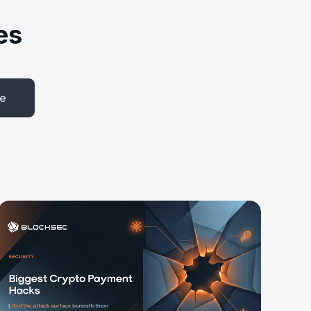
es
be