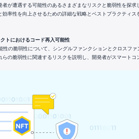
発者が遭遇する可能性のあるさまざまなリスクと脆弱性を探求
in investigations.
と効率性を向上させるための詳細な戦略とベストプラクティス
ypto AML API
ress labels, risk scoring, and
eening APIs for crypto compliance.
ラクトにおけるコード再入可能性
可能性の脆弱性について、シングルファンクションとクロスファ
れらの脆弱性に関連するリスクを説明し、開発者がスマートコ