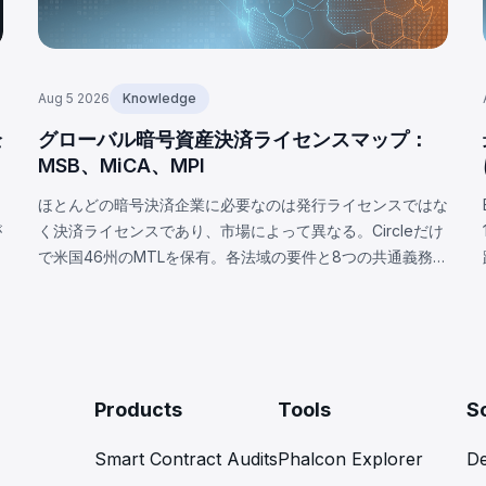
Aug 5 2026
Knowledge
全
グローバル暗号資産決済ライセンスマップ：
MSB、MiCA、MPI
ほとんどの暗号決済企業に必要なのは発行ライセンスではな
が
く決済ライセンスであり、市場によって異なる。Circleだけ
の
で米国46州のMTLを保有。各法域の要件と8つの共通義務を
解説。
Products
Tools
S
Smart Contract Audits
Phalcon Explorer
De