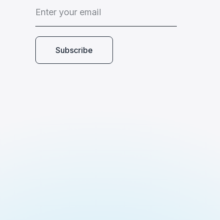
E
n
t
e
r
y
o
u
r
e
m
a
i
l
Subscribe