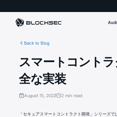
Audi
Back to Blog
Smart Contract 
SECURITY
Audit Reports
COMPLI
DeFi Protocols
Ensure your DApp's 
Detect every comprehensive r
Secure your code pre-launch and block attacks in
スマートコントラ
security audits by Block Sec.
robust, reliable, an
Phalcon Security
Ph
real-time. Safeguard both user assets and your
Detect every threat, alert what
reputation.
standards.
Ide
matters, and block attacks in real-
an
Docs
全な実装
time.
Comprehensive docs to help yo
Stablecoin Issuer
with BlockSec
Ph
Infrastructure A
Secure your contracts pre-launch and monitor
Safe{Wallet} Monitor
Mon
transactions in real-time, safeguarding both asset
Secure your L1/L2 ch
Monitor, analyze, and simulate to
rea
stability and regulatory trust.
Security Incidents Library
ensure your Safe{Wallet}’s security.
August 15, 2022
2
min read
other infrastructure
wit
Comprehensive docs to help yo
systemic risk.
with BlockSec
STOP for L2 Chains
Me
Stop hacks at the Sequencer level to
Tra
「セキュアスマートコントラクト開発」シリーズで
ensure L2 security.
tra