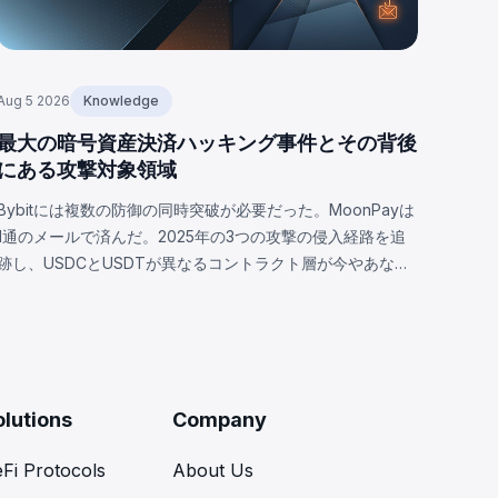
Aug 5 2026
Knowledge
最大の暗号資産決済ハッキング事件とその背後
にある攻撃対象領域
Bybitには複数の防御の同時突破が必要だった。MoonPayは
1通のメールで済んだ。2025年の3つの攻撃の侵入経路を追
跡し、USDCとUSDTが異なるコントラクト層が今やあなた
の攻撃対象となる理由を解説。
olutions
Company
Fi Protocols
About Us