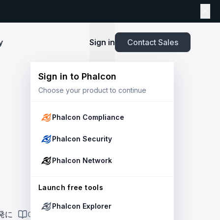
y
Sign in
Contact Sales
Sign in to Phalcon
TOOLS
Choose your product to continue
Playbook
New
ns
Newsroom
lients and
Security and Compliance for Crypto Payment
infrastructure before launch. Block
Explore highlights from the press,
e Web3
Systems: An Enterprise Playbook
MetaSuites
e source to shield your ecosystem and
news and featured stories.
Phalcon Compliance
Enhance your blockchain explorer with
powered
20+ integrated tools for advanced
Whitepaper
Phalcon Security
capabilities.
Stablecoin Issuer Freeze Risk: A User-Centric
Risk Management Framework
r Trust and Secure Your Platform at
Simulation API
Phalcon Network
via the
Audit your tokenization contracts,
See outcomes and balance changes
transaction, and protect your treasury.
Report
in USD before you sign any on-chain
2025 Crypto Crime Report
Launch free tools
transaction.
Phalcon Explorer
USDT Freeze Checker
Handbook
発に
ON THIS PAGE
Check any USDT address against