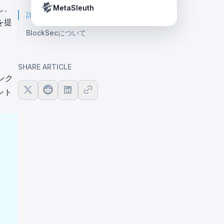
Crypto Payment Compliance Handbook
Tether’s blacklist in real time.
し、
MetaSleuth
詳細解説：包括的な概要
を提
BlockSecについて
SHARE ARTICLE
ンク
ント