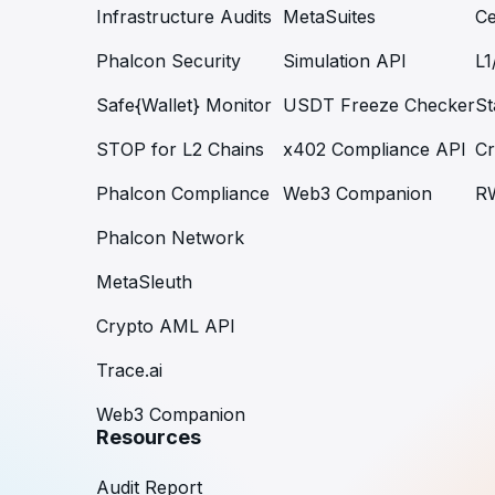
Infrastructure Audits
MetaSuites
Ce
Phalcon Security
Simulation API
L1
Safe{Wallet} Monitor
USDT Freeze Checker
St
STOP for L2 Chains
x402 Compliance API
Cr
Phalcon Compliance
Web3 Companion
R
Phalcon Network
MetaSleuth
Crypto AML API
Trace.ai
Web3 Companion
Resources
Audit Report