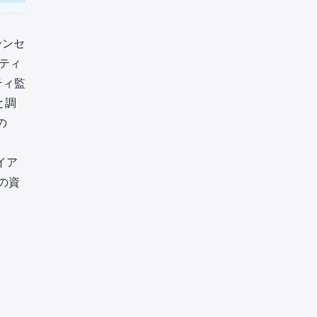
ーンセ
ティ
ティ監
と調
の
ライア
回の資