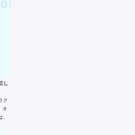
正し
ラク
、オ
は、