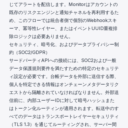
じてアラートを配信します。Monitorはアカウントの
既存のリスクエンジンと通知チャネルを再利用するた
め、このフローでは統合者側で個別のWebhookスキ
ーマ、冪等性レイヤー、またはイベントUUID重複排
除ロジックは必要ありません。
セキュリティ、暗号化、およびデータプライバシー制
約（SOC2/GDPR）
サードパーティAPIへの接続には、
SOC2および一般
データ保護規則要件
を満たすための特定のセキュリテ
ィ設定が必要です。台帳データを外部に送信する際、
個人を特定できる情報はオンチェーンメタデータリク
エストから隔離されていなければなりません。外部送
信前に、内部ユーザーIDに対して暗号ハッシュまた
はトークン化ルーティンが適用されます。転送中のす
べてのデータはトランスポートレイヤーセキュリティ
（TLS 1.3）を通じてルーティングされ、サーバー間