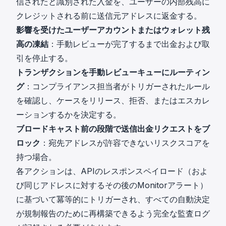
信されたと識別された入金を、ユーザーの内部残高に
クレジットされる前に送信元アドレスに返金する。
影響を受けたユーザーアカウントまたはウォレット残
高の凍結
：手動レビューが完了するまで出金および取
引を停止する。
トランザクションを手動レビューキューにルーティン
グ
：コンプライアンス担当者がトリガーされたルール
を確認し、ケースをリリース、拒否、またはエスカレ
ーションするかを決定する。
ブロードキャスト前の段階で送信出金リクエストをブ
ロック
：宛先アドレスが許容できないリスクスコアを
持つ場合。
各アクションは、APIのレスポンスペイロード（およ
び同じアドレスに対するその後のMonitorアラート）
に基づいて冪等的にトリガーされ、すべての自動決定
が規制報告のために再構築できるよう完全な監査ログ