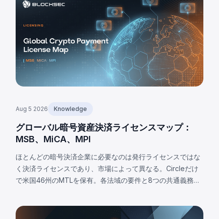
Aug 5 2026
Knowledge
グローバル暗号資産決済ライセンスマップ：
MSB、MiCA、MPI
ほとんどの暗号決済企業に必要なのは発行ライセンスではな
く決済ライセンスであり、市場によって異なる。Circleだけ
で米国46州のMTLを保有。各法域の要件と8つの共通義務を
解説。