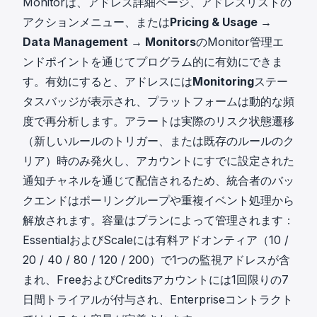
Monitorは、アドレス詳細ページ、アドレスリストの
アクションメニュー、または
Pricing & Usage →
Data Management → Monitors
のMonitor管理エ
ンドポイントを通じてプログラム的に有効にできま
す。有効にすると、アドレスには
Monitoring
ステー
タスバッジが表示され、プラットフォームは動的な頻
度で再分析します。アラートは実際のリスク状態遷移
（新しいルールのトリガー、または既存のルールのク
リア）時のみ発火し、アカウントにすでに設定された
通知チャネルを通じて配信されるため、統合者のバッ
クエンドはポーリングループや重複イベント処理から
解放されます。容量はプランによって管理されます：
EssentialおよびScaleには有料アドオンティア（10 /
20 / 40 / 80 / 120 / 200）で1つの監視アドレスが含
まれ、FreeおよびCreditsアカウントには1回限りの7
日間トライアルが付与され、Enterpriseコントラクト