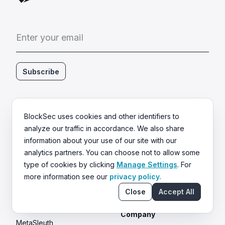
E
n
t
e
r
y
o
u
r
e
m
a
i
l
Subscribe
Products
Solutions
BlockSec uses cookies and other identifiers to
Smart Contract Audits
DeFi Protocols
analyze our traffic in accordance. We also share
Infrastructure Audits
Centralized Exchanges
information about your use of our site with our
Phalcon Security
L1/L2 Chains
analytics partners. You can choose not to allow some
Safe{Wallet} Monitor
Stablecoin Issuer
type of cookies by clicking
Manage Settings
. For
more information see our
privacy policy.
STOP for L2 Chains
Crypto Payment
Close
Accept All
Phalcon Compliance
RWA
Phalcon Network
Company
MetaSleuth