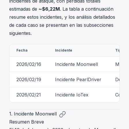
incidentes de ataque, con pérdidas totales
estimadas de
~$6,22M
. La tabla a continuación
resume estos incidentes, y los análisis detallados
de cada caso se presentan en las subsecciones
siguientes.
Fecha
Incidente
Tipo
2026/02/16
Incidente Moonwell
Mala 
2026/02/19
Incidente PearlDriver
Desbo
2026/02/21
Incidente IoTex
Compr
1. Incidente Moonwell
Resumen Breve