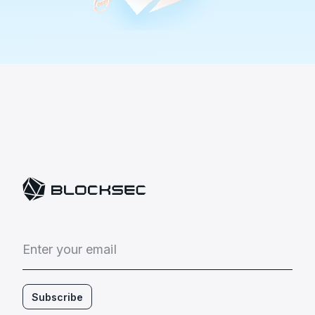
E
n
t
e
r
y
o
u
r
e
m
a
i
l
Subscribe