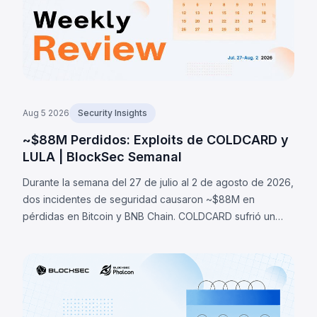
Aug 5 2026
Security Insights
~$88M Perdidos: Exploits de COLDCARD y
LULA | BlockSec Semanal
Durante la semana del 27 de julio al 2 de agosto de 2026,
dos incidentes de seguridad causaron ~$88M en
pérdidas en Bitcoin y BNB Chain. COLDCARD sufrió un
fallo de entropía en firmware que permitió recuperar
seeds y robar ~1,370 BTC (~$88M). LULA perdió ~$578K
por una falla lógica.