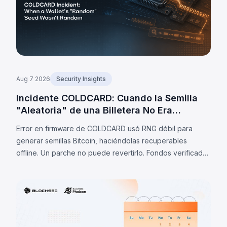
Aug 7 2026
Security Insights
Incidente COLDCARD: Cuando la Semilla
"Aleatoria" de una Billetera No Era
Aleatoria
Error en firmware de COLDCARD usó RNG débil para
generar semillas Bitcoin, haciéndolas recuperables
offline. Un parche no puede revertirlo. Fondos verificados
barridos: 1.405 BTC (~91M$) al 7 ago 2026; estimaciones
privadas: 2.055 BTC.