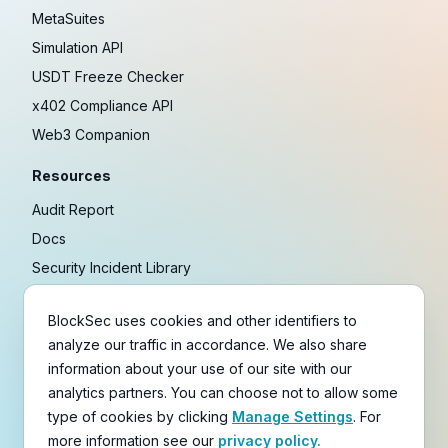
MetaSuites
Simulation API
USDT Freeze Checker
x402 Compliance API
Web3 Companion
Resources
Audit Report
Docs
Security Incident Library
Blog
BlockSec uses cookies and other identifiers to
Research
analyze our traffic in accordance. We also share
Guides
information about your use of our site with our
Crypto Payment Playbook
analytics partners. You can choose not to allow some
type of cookies by clicking
Manage Settings
. For
Copyright © 2021-
2026
BlockSec
more information see our
privacy policy.
Terms
&
Policies
&
Disclaimer