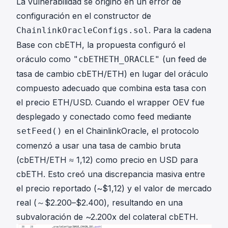
La vulnerabilidad se originó en un error de
configuración en el constructor de
. Para la cadena
ChainlinkOracleConfigs.sol
Base con cbETH, la propuesta configuró el
oráculo como
(un
feed de
"cbETHETH_ORACLE"
tasa de cambio cbETH/ETH
) en lugar del
oráculo
compuesto
adecuado que combina esta tasa con
el precio ETH/USD. Cuando el wrapper OEV fue
desplegado y conectado como feed mediante
en el ChainlinkOracle, el protocolo
setFeed()
comenzó a usar una tasa de cambio bruta
(cbETH/ETH ≈ 1,12) como precio en USD para
cbETH. Esto creó una discrepancia masiva entre
el precio reportado (~$1,12) y el valor de mercado
real (～$2.200–$2.400), resultando en una
subvaloración de ~2.200x del colateral cbETH.