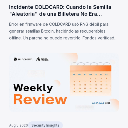
Incidente COLDCARD: Cuando la Semilla
"Aleatoria" de una Billetera No Era
Aleatoria
Error en firmware de COLDCARD usó RNG débil para
generar semillas Bitcoin, haciéndolas recuperables
offline. Un parche no puede revertirlo. Fondos verificados
barridos: 1.405 BTC (~91M$) al 7 ago 2026; estimaciones
privadas: 2.055 BTC.
Aug 5 2026
Security Insights