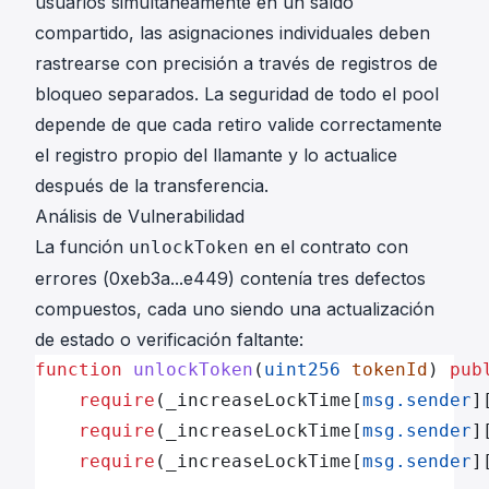
usuarios simultáneamente en un saldo
compartido, las asignaciones individuales deben
rastrearse con precisión a través de registros de
bloqueo separados. La seguridad de todo el pool
depende de que cada retiro valide correctamente
el registro propio del llamante y lo actualice
después de la transferencia.
Análisis de Vulnerabilidad
La función
en el contrato con
unlockToken
errores (
0xeb3a...e449
) contenía tres defectos
compuestos, cada uno siendo una actualización
de estado o verificación faltante:
function
 unlockToken
(
uint256
 tokenId
) 
pub
    require
(_increaseLockTime[
msg.sender
]
    require
(_increaseLockTime[
msg.sender
]
    require
(_increaseLockTime[
msg.sender
]