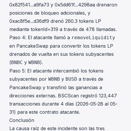
0x82f541...a9fa73
y
0x5dd61f...4298aa
drenaron
posiciones de bloqueo adicionales, y
0xac8f5e...d36df9
drenó 260.3 tokens LP
mediante tokenId=319 a través de 478 llamadas.
Paso 4: El atacante llamó a
removeLiquidity
en PancakeSwap para convertir los tokens LP
drenados de vuelta en sus tokens subyacentes
(
y
).
BNBC
WBNB
Paso 5: El atacante intercambió los tokens
subyacentes por
y
a través de
WBNB
BUSD
PancakeSwap y transfirió las ganancias a
direcciones externas. BSCScan registró 123,447
transacciones durante 4 días (2026-05-28 al 05-
31) para este contrato atacante.
Conclusión
La causa raíz de este incidente son las tres