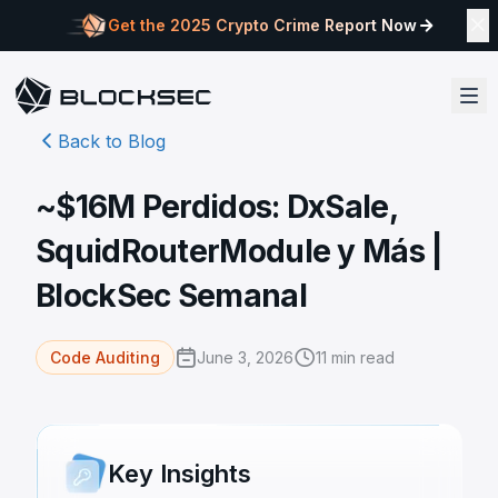
Get the 2025 Crypto Crime Report Now
Back to Blog
~$16M Perdidos: DxSale,
SquidRouterModule y Más |
BlockSec Semanal
June 3, 2026
11
min read
Code Auditing
Key Insights