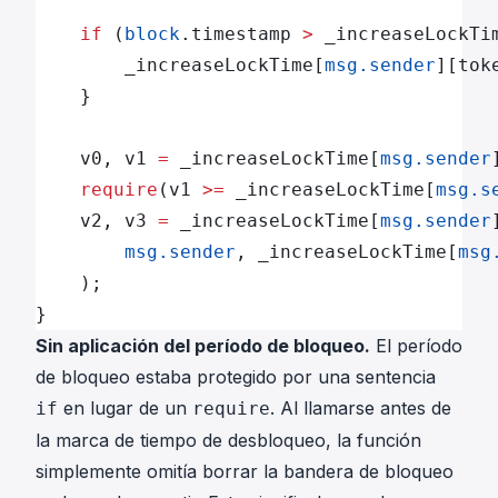
    if
 (
block
.timestamp 
>
 _increaseLockTi
        _increaseLockTime[
msg.sender
][tok
    }
    v0, v1 
=
 _increaseLockTime[
msg.sender
    require
(v1 
>=
 _increaseLockTime[
msg.s
    v2, v3 
=
 _increaseLockTime[
msg.sender
        msg.sender
, _increaseLockTime[
msg
    );
}
Sin aplicación del período de bloqueo.
El período
de bloqueo estaba protegido por una sentencia
en lugar de un
. Al llamarse antes de
if
require
la marca de tiempo de desbloqueo, la función
simplemente omitía borrar la bandera de bloqueo