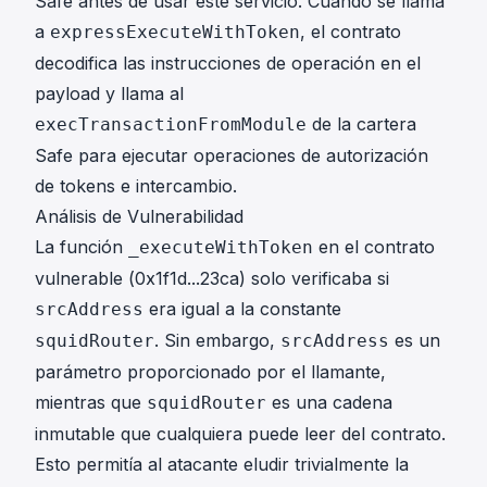
Safe antes de usar este servicio. Cuando se llama
a
, el contrato
expressExecuteWithToken
decodifica las instrucciones de operación en el
payload y llama al
de la cartera
execTransactionFromModule
Safe para ejecutar operaciones de autorización
de tokens e intercambio.
Análisis de Vulnerabilidad
La función
en el contrato
_executeWithToken
vulnerable (
0x1f1d...23ca
) solo verificaba si
era igual a la constante
srcAddress
. Sin embargo,
es un
squidRouter
srcAddress
parámetro proporcionado por el llamante,
mientras que
es una cadena
squidRouter
inmutable que cualquiera puede leer del contrato.
Esto permitía al atacante eludir trivialmente la