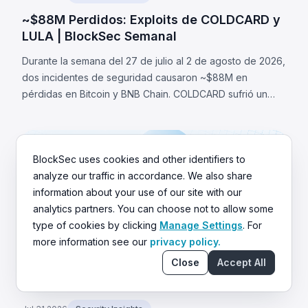
~$88M Perdidos: Exploits de COLDCARD y
LULA | BlockSec Semanal
Durante la semana del 27 de julio al 2 de agosto de 2026,
dos incidentes de seguridad causaron ~$88M en
pérdidas en Bitcoin y BNB Chain. COLDCARD sufrió un
fallo de entropía en firmware que permitió recuperar
seeds y robar ~1,370 BTC (~$88M). LULA perdió ~$578K
por una falla lógica.
BlockSec uses cookies and other identifiers to
analyze our traffic in accordance. We also share
information about your use of our site with our
analytics partners. You can choose not to allow some
type of cookies by clicking
Manage Settings
. For
more information see our
privacy policy.
Close
Accept All