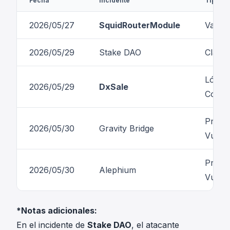
Fecha
Incidente
Tipo
2026/05/27
SquidRouterModule
Valida
2026/05/29
Stake DAO
Clave
Lógica
2026/05/29
DxSale
Compr
Proces
2026/05/30
Gravity Bridge
Vulne
Proces
2026/05/30
Alephium
Vulne
*Notas adicionales:
En el incidente de
Stake DAO
, el atacante