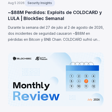
Aug 5 2026
Security Insights
~$88M Perdidos: Exploits de COLDCARD y
LULA | BlockSec Semanal
Durante la semana del 27 de julio al 2 de agosto de 2026,
dos incidentes de seguridad causaron ~$88M en
pérdidas en Bitcoin y BNB Chain. COLDCARD sufrió un
fallo de entropía en firmware que permitió recuperar
seeds y robar ~1,370 BTC (~$88M). LULA perdió ~$578K
por una falla lógica.