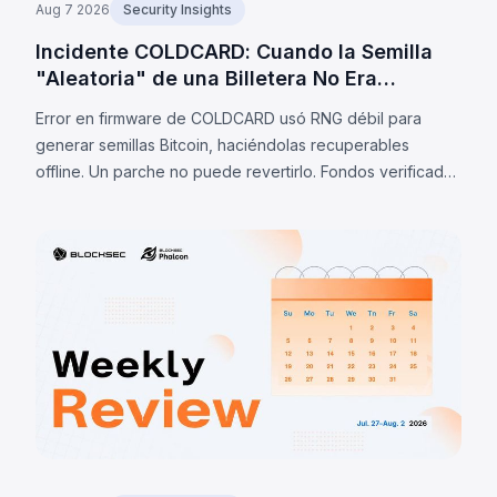
Aug 7 2026
Security Insights
Incidente COLDCARD: Cuando la Semilla
"Aleatoria" de una Billetera No Era
Aleatoria
Error en firmware de COLDCARD usó RNG débil para
generar semillas Bitcoin, haciéndolas recuperables
offline. Un parche no puede revertirlo. Fondos verificados
barridos: 1.405 BTC (~91M$) al 7 ago 2026; estimaciones
privadas: 2.055 BTC.