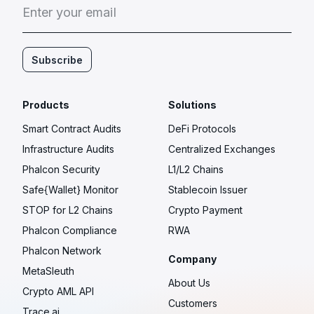
E
n
t
e
r
y
o
u
r
e
m
a
i
l
Subscribe
Products
Solutions
Smart Contract Audits
DeFi Protocols
Infrastructure Audits
Centralized Exchanges
Phalcon Security
L1/L2 Chains
Safe{Wallet} Monitor
Stablecoin Issuer
STOP for L2 Chains
Crypto Payment
Phalcon Compliance
RWA
Phalcon Network
Company
MetaSleuth
About Us
Crypto AML API
Customers
Trace.ai