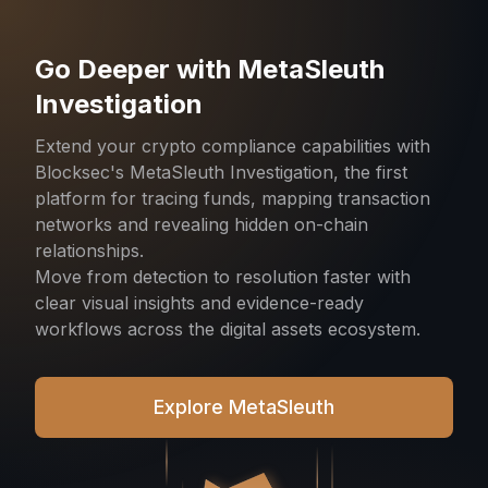
uth
Start Real-Time AML wi
Phalcon Compliance
ities with
Turn Phalcon Network alerts into act
he first
Phalcon Compliance. Use verified bl
ransaction
intelligence to screen wallets, monito
ain
transactions and investigate risks. Th
respond quickly and stay compliant in 
ter with
assets ecosystem.
ady
cosystem.
Get Started with Phalcon Compl
Contact Sales