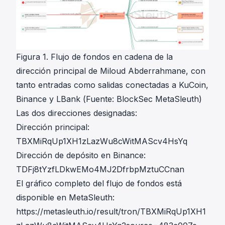
Figura 1. Flujo de fondos en cadena de la
dirección principal de Miloud Abderrahmane, con
tanto entradas como salidas conectadas a KuCoin,
Binance y LBank (Fuente: BlockSec MetaSleuth)
Las dos direcciones designadas:
Dirección principal:
TBXMiRqUp1XH1zLazWu8cWitMAScv4HsYq
Dirección de depósito en Binance:
TDFj8tYzfLDkwEMo4MJ2DfrbpMztuCCnan
El gráfico completo del flujo de fondos está
disponible en MetaSleuth:
https://metasleuth.io/result/tron/TBXMiRqUp1XH1