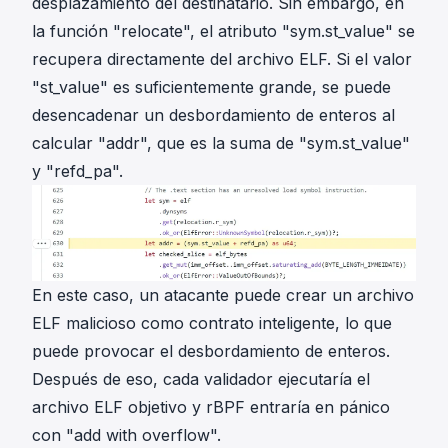
desplazamiento del destinatario. Sin embargo, en
la función "
relocate
", el atributo "
sym.st_value
" se
recupera directamente del
archivo ELF
. Si el valor
"
st_value
" es suficientemente grande, se puede
desencadenar un desbordamiento de enteros al
calcular "
addr
", que es la suma de "
sym.st_value
"
y "
refd_pa
".
En este caso, un atacante puede crear un archivo
ELF malicioso como contrato inteligente, lo que
puede provocar el desbordamiento de enteros.
Después de eso, cada validador ejecutaría el
archivo ELF objetivo y rBPF entraría en pánico
con "add with overflow".