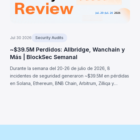
Jul 30 2026
Security Audits
~$39.5M Perdidos: Allbridge, Wanchain y
Más | BlockSec Semanal
Durante la semana del 20-26 de julio de 2026, 8
incidentes de seguridad generaron ~$39.5M en pérdidas
en Solana, Ethereum, BNB Chain, Arbitrum, Zilliqa y
Cardano. Allbridge Core (~$1.65M): fallo de validación en
Solana donde la misma cuenta Pool fue aceptada en
ambos roles de swap. Otros: Wanchain (~$500K), Zilliqa
(~$400K) y Lien Finance (~$542K).