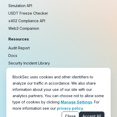
Simulation API
USDT Freeze Checker
x402 Compliance API
Web3 Companion
Resources
Audit Report
Docs
Security Incident Library
Blog
BlockSec uses cookies and other identifiers to
Research
analyze our traffic in accordance. We also share
Guides
information about your use of our site with our
Crypto Payment Playbook
analytics partners. You can choose not to allow some
type of cookies by clicking
Manage Settings
. For
Copyright © 2021-
2026
BlockSec
more information see our
privacy policy.
Terms
&
Policies
&
Disclaimer
Close
Accept All