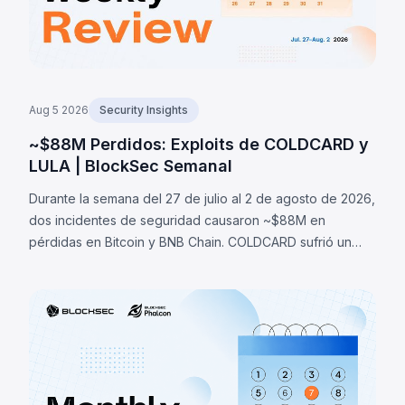
Aug 5 2026
Security Insights
~$88M Perdidos: Exploits de COLDCARD y
LULA | BlockSec Semanal
Durante la semana del 27 de julio al 2 de agosto de 2026,
dos incidentes de seguridad causaron ~$88M en
pérdidas en Bitcoin y BNB Chain. COLDCARD sufrió un
fallo de entropía en firmware que permitió recuperar
seeds y robar ~1,370 BTC (~$88M). LULA perdió ~$578K
por una falla lógica.