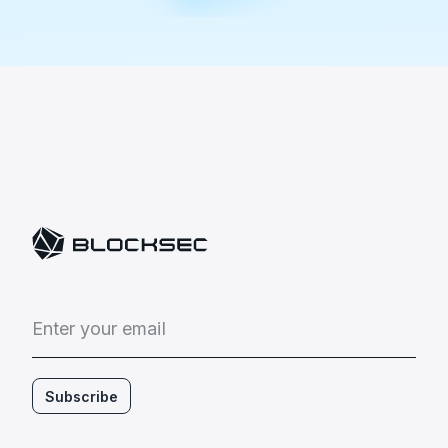
E
n
t
e
r
y
o
u
r
e
m
a
i
l
Subscribe