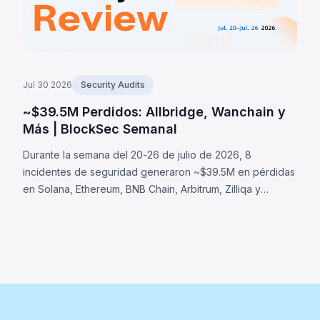
Jul 30 2026
Security Audits
~$39.5M Perdidos: Allbridge, Wanchain y
Más | BlockSec Semanal
Durante la semana del 20-26 de julio de 2026, 8
incidentes de seguridad generaron ~$39.5M en pérdidas
en Solana, Ethereum, BNB Chain, Arbitrum, Zilliqa y
Cardano. Allbridge Core (~$1.65M): fallo de validación en
Solana donde la misma cuenta Pool fue aceptada en
ambos roles de swap. Otros: Wanchain (~$500K), Zilliqa
(~$400K) y Lien Finance (~$542K).