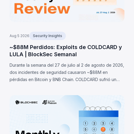
Aug 5 2026
Security Insights
~$88M Perdidos: Exploits de COLDCARD y
LULA | BlockSec Semanal
Durante la semana del 27 de julio al 2 de agosto de 2026,
dos incidentes de seguridad causaron ~$88M en
pérdidas en Bitcoin y BNB Chain. COLDCARD sufrió un
fallo de entropía en firmware que permitió recuperar
seeds y robar ~1,370 BTC (~$88M). LULA perdió ~$578K
por una falla lógica.