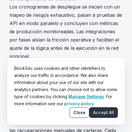
Los cronogramas de despliegue se inician con un
mapeo de riesgos exhaustivo, pasan a pruebas de
API en modo paralelo y concluyen con métricas
de producción monitoreadas. Las integraciones
por fases aíslan la fricción operativa y facilitan el
ajuste de la lógica antes de la ejecución en la red
principal.
El alcance inicial define las obligaciones
BlockSec uses cookies and other identifiers to
regulatorias, los parámetros de riesgo internos y
analyze our traffic in accordance. We also share
los puntos de integración específicos del libro
information about your use of our site with our
contable. Los equipos de ingeniería mapean las
analytics partners. You can choose not to allow some
type of cookies by clicking
Manage Settings
. For
consultas discretas a las secuencias de
more information see our
privacy policy.
incorporación de clientes, los servicios de
Close
Accept All
escucha de depósitos, las colas de autorización
de retiros, el enrutamiento de tesorería interno y
las recuperaciones manuales de carteras. Cada